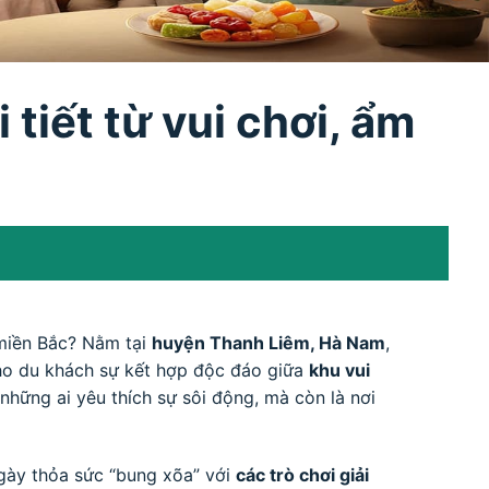
tiết từ vui chơi, ẩm
 miền Bắc? Nằm tại
huyện Thanh Liêm, Hà Nam
,
ho du khách sự kết hợp độc đáo giữa
khu vui
những ai yêu thích sự sôi động, mà còn là nơi
gày thỏa sức “bung xõa” với
các trò chơi giải