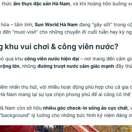
g thức
ẩm thực đặc sản Hà Nam
, và khi hoàng hôn buông x
 hóa – tâm linh,
Sun World Hà Nam
đang “gây sốt” trong cộn
 đến “must-visit” cho những chuyến đi cuối tuần hay kỳ ng
g khu vui chơi & công viên nước?
 bỏ qua khu
công viên nước hiện đại
– nơi mang đến cảm giác
 rộng lớn
, những
đường trượt nước cảm giác mạnh
đầy thử 
iểm nhấn thu hút, với nhiều hoạt động phù hợp cho cả gia 
Hà Nam mang lại sự lựa chọn phong phú để ai cũng có thể t
d Hà Nam còn sở hữu
nhiều góc check-in sống ảo cực chất
, 
“background” lý tưởng cho những bức hình kỷ niệm đáng n