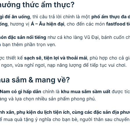
thưởng thức ẩm thực?
gì để ăn uống
, thì câu trả lời chính là một
phố ẩm thực đa 
hống
, hương vị
Á – Âu hiện đại
, cho đến các món
fastfood ti
ón đặc sản nổi tiếng
như cá kho làng Vũ Đại, bánh cuốn 
a bạn thêm phần trọn vẹn.
ợc thiết kế
sạch sẽ, tiện lợi và thoải mái
, phù hợp cho cả g
ngon, vừa nghỉ ngơi, nạp năng lượng để tiếp tục vui chơi.
mua sắm & mang về?
Nam có gì hấp dẫn
chính là
khu mua sắm sầm uất
được tíc
hàng và lựa chọn nhiều sản phẩm phong phú.
nh xắn, phụ kiện du lịch tiện ích, cùng các đặc sản địa ph
hể mua quà tặng ý nghĩa cho bạn bè, người thân sau chuyến 