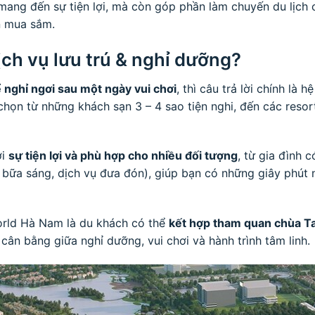
ang đến sự tiện lợi, mà còn góp phần làm chuyến du lịch 
ến mua sắm.
ch vụ lưu trú & nghỉ dưỡng?
 nghỉ ngơi sau một ngày vui chơi
, thì câu trả lời chính là 
chọn từ những khách sạn 3 – 4 sao tiện nghi, đến các reso
ởi
sự tiện lợi và phù hợp cho nhiều đối tượng
, từ gia đình
i, bữa sáng, dịch vụ đưa đón), giúp bạn có những giây phút
 World Hà Nam là du khách có thể
kết hợp tham quan chùa Ta
 cân bằng giữa nghỉ dưỡng, vui chơi và hành trình tâm linh.