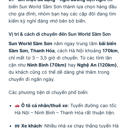
biến Sun World Sầm Sơn thành lựa chọn hàng đầu
cho gia đình, nhóm bạn hay các cặp đôi đang tìm
kiếm kỳ nghỉ đáng nhớ bên bờ biển.
Vị trí & cách di chuyển đến Sun World Sầm Sơn
Sun World Sầm Sơn
nằm ngay trung tâm
bãi biển
Sầm Sơn, Thanh Hóa
, cách Hà Nội khoảng
170km
,
chỉ mất từ 3 – 3,5 giờ di chuyển. Từ các tỉnh lân
cận như
Ninh Bình (70km)
hay
Nghệ An (120km)
,
du khách cũng có thể dễ dàng ghé thăm trong
chuyến đi ngắn ngày.
Các phương tiện di chuyển phổ biến:
Ô tô cá nhân/thuê xe
: Tuyến đường cao tốc
Hà Nội – Ninh Bình – Thanh Hóa rất thuận tiện.
Xe khách
: Nhiều nhà xe chạy thẳng tuyến Hà