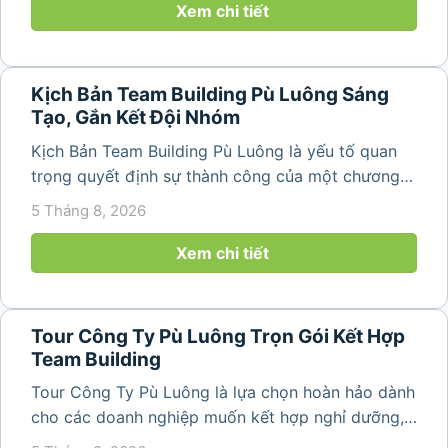
núi rừng hùng vĩ, không khí...
Xem chi tiết
Kịch Bản Team Building Pù Luông Sáng
Tạo, Gắn Kết Đội Nhóm
Kịch Bản Team Building Pù Luông là yếu tố quan
trọng quyết định sự thành công của một chương
trình du lịch doanh nghiệp. Một kịch bản được xây
5 Tháng 8, 2026
dựng bài bản không chỉ mang đến những phút
giây vui vẻ, sôi động mà còn...
Xem chi tiết
Tour Công Ty Pù Luông Trọn Gói Kết Hợp
Team Building
Tour Công Ty Pù Luông là lựa chọn hoàn hảo dành
cho các doanh nghiệp muốn kết hợp nghỉ dưỡng,
team building và gắn kết tập thể trong không gian