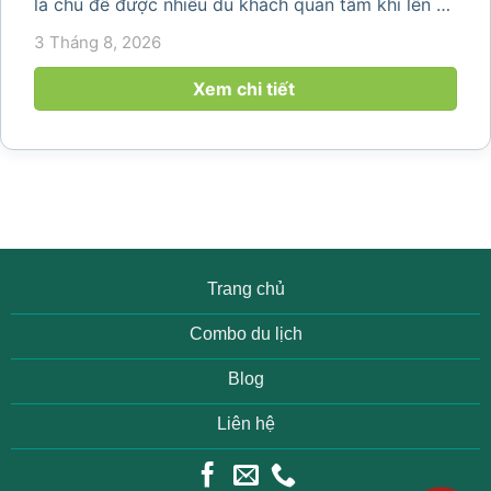
là chủ đề được nhiều du khách quan tâm khi lên kế
hoạch khám phá vùng đất thiên nhiên nổi tiếng
3 Tháng 8, 2026
của Thanh Hóa. Với ruộng bậc thang trải dài, bản
làng yên bình, thác...
Xem chi tiết
Trang chủ
Combo du lịch
Blog
Liên hệ