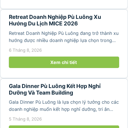
Retreat Doanh Nghiệp Pù Luông Xu
Hướng Du Lịch MICE 2026
Retreat Doanh Nghiệp Pù Luông đang trở thành xu
hướng được nhiều doanh nghiệp lựa chọn trong
năm 2026 khi nhu cầu kết hợp nghỉ dưỡng, hội
6 Tháng 8, 2026
họp và gắn kết đội ngũ ngày càng tăng. Không chỉ
mang đến khoảng thời gian thư giãn...
Xem chi tiết
Gala Dinner Pù Luông Kết Hợp Nghỉ
Dưỡng Và Team Building
Gala Dinner Pù Luông là lựa chọn lý tưởng cho các
doanh nghiệp muốn kết hợp nghỉ dưỡng, tri ân
nhân viên và xây dựng tinh thần đồng đội trong
5 Tháng 8, 2026
không gian thiên nhiên yên bình. Với khung cảnh