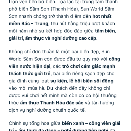
trọn vẹn bên bờ biển. Tọa lạc tại trung tâm thành
phố biển Sầm Sơn (Thanh Hóa), Sun World Sầm
Sơn nhanh chóng trở thành điểm đến
hot nhất
miền Bắc – Trung
, thu hút hàng triệu lượt khách
mỗi năm nhờ sự kết hợp độc đáo giữa
tắm biển,
giải trí, ẩm thực và nghỉ dưỡng cao cấp
.
Không chỉ đơn thuần là một bãi biển đẹp, Sun
World Sầm Sơn còn được đầu tư quy mô với
công
viên nước hiện đại
, các
trò chơi cảm giác mạnh
thách thức giới trẻ
, bãi biển riêng sạch đẹp cho
gia đình cùng loạt
sự kiện, lễ hội biển sôi động
vào mỗi mùa hè. Du khách đến đây không chỉ
được vui chơi hết mình mà còn có cơ hội thưởng
thức
ẩm thực Thanh Hóa đặc sắc
và tận hưởng
dịch vụ nghỉ dưỡng chuẩn quốc tế.
Chính sự tổng hòa giữa
biển xanh – công viên giải
trí – ẩm thực đa dạng – nghỉ dưỡng tiện nghi
đã