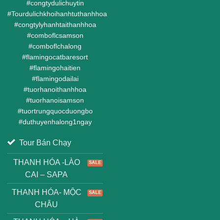
#
congtydulichuytin
#
Tourdulichkhoihanhtuthanhhoa
#
congtylyhanhtaithanhhoa
#
comboflcsamson
#
comboflchalong
#
flamingocatbaresort
#
flamingohaitien
#
flamingodailai
#
tuorhanoithanhhoa
#
tuorhanoisamson
#
tuortrungquocduongbo
#
duthuyenhalong1ngay
Tour Bán Chạy
THANH HÓA -LÀO
CAI – SAPA
THANH HÓA- MỘC
CHÂU