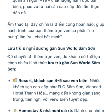
quán ăn ngon – rẻ – chất lượng nằm dọc bãi
biển, phục vụ từ hải sản cao cấp đến ẩm thực
dân dã.
Ẩm thực tại đây chính là điểm cộng hoàn hảo, giúp
hành trình của bạn thêm trọn vẹn cả phần “no
bụng” lẫn “vui chơi hết mình”.
Lưu trú & nghỉ dưỡng gần Sun World Sầm Sơn
Để chuyến đi thêm trọn vẹn, du khách có thể lựa
chọn nhiều hình thức
lưu trú gần Sun World Sầm
Sơn
:
Resort, khách sạn 4-5 sao ven biển
: Nhiều
khách sạn cao cấp như FLC Sầm Sơn, Vinpearl
Hotel Thanh Hóa… mang đến không gian sang
trọng, tiện nghi với view biển tuyệt đẹp.
Homestay & nhà nghỉ giá rẻ
: Dành cho nhóm