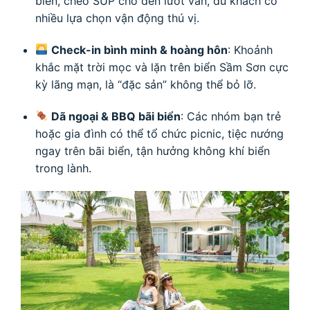
biển, chèo SUP cho đến lướt ván, du khách có
nhiều lựa chọn vận động thú vị.
Check-in bình minh & hoàng hôn
: Khoảnh
khắc mặt trời mọc và lặn trên biển Sầm Sơn cực
kỳ lãng mạn, là “đặc sản” không thể bỏ lỡ.
Dã ngoại & BBQ bãi biển
: Các nhóm bạn trẻ
hoặc gia đình có thể tổ chức picnic, tiệc nướng
ngay trên bãi biển, tận hưởng không khí biển
trong lành.