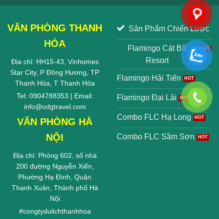
VĂN PHÒNG THANH
Sản Phẩm Chiến Lược
HÓA
Flamingo Cát Bà
Resort
Địa chỉ: HH15-43, Vinhomes
Star City, P Đông Hương, TP
Flamingo Hải Tiến
Thanh Hóa, T Thanh Hóa
Tel: 0904788353 | Email:
Flamingo Đại Lải
info@odgtravel.com
Combo FLC Hạ Long
VĂN PHÒNG HÀ
NỘI
Combo FLC Sầm Sơn
Địa chỉ: Phòng 602, số nhà
200 đường Nguyễn Xiển,
Phường Hạ Đình, Quận
Thanh Xuân, Thành phố Hà
Nội
#
congtydulichthanhhoa