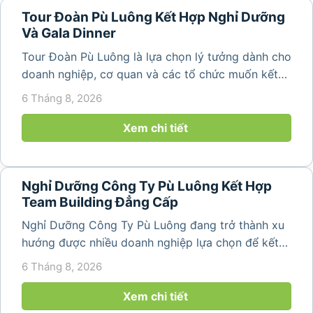
Tour Đoàn Pù Luông Kết Hợp Nghỉ Dưỡng
Và Gala Dinner
Tour Đoàn Pù Luông là lựa chọn lý tưởng dành cho
doanh nghiệp, cơ quan và các tổ chức muốn kết
hợp nghỉ dưỡng, tham quan và tổ chức các hoạt
6 Tháng 8, 2026
động gắn kết tập thể. Với cảnh quan thiên nhiên
nguyên sơ, không khí...
Xem chi tiết
Nghỉ Dưỡng Công Ty Pù Luông Kết Hợp
Team Building Đẳng Cấp
Nghỉ Dưỡng Công Ty Pù Luông đang trở thành xu
hướng được nhiều doanh nghiệp lựa chọn để kết
hợp giữa nghỉ ngơi, tái tạo năng lượng và xây
6 Tháng 8, 2026
dựng tinh thần đồng đội. Thay vì những chuyến du
lịch đơn thuần, nhiều công ty...
Xem chi tiết