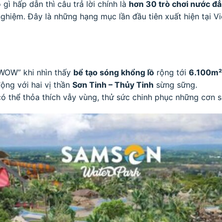
 gì hấp dẫn thì câu trả lời chính là
hơn 30 trò chơi nước đẳ
 nghiệm. Đây là những hạng mục lần đầu tiên xuất hiện tại V
“WOW” khi nhìn thấy
bể tạo sóng khổng lồ
rộng tới
6.100m²
ộng với hai vị thần
Sơn Tinh – Thủy Tinh
sừng sững.
có thể thỏa thích vẫy vùng, thử sức chinh phục những cơn s