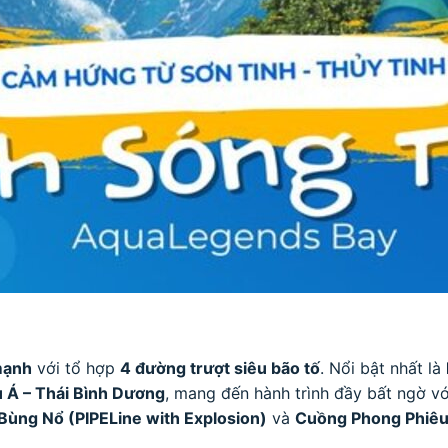
mạnh
với tổ hợp
4 đường trượt siêu bão tố
. Nổi bật nhất là
âu Á – Thái Bình Dương
, mang đến hành trình đầy bất ngờ vớ
Bùng Nổ (PIPELine with Explosion)
và
Cuồng Phong Phiê