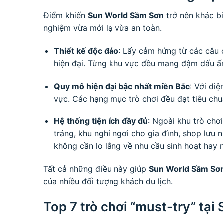
Điểm khiến
Sun World Sầm Sơn
trở nên khác bi
nghiệm vừa mới lạ vừa an toàn.
Thiết kế độc đáo
: Lấy cảm hứng từ các câu 
hiện đại. Từng khu vực đều mang đậm dấu ấn b
Quy mô hiện đại bậc nhất miền Bắc
: Với di
vực. Các hạng mục trò chơi đều đạt tiêu chu
Hệ thống tiện ích đầy đủ
: Ngoài khu trò chơ
tráng, khu nghỉ ngơi cho gia đình, shop lưu 
không cần lo lắng về nhu cầu sinh hoạt hay n
Tất cả những điều này giúp
Sun World Sầm Sơ
của nhiều đối tượng khách du lịch.
Top 7 trò chơi “must-try” tạ