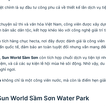
ệt chính là sự đầu tư công phu cả về thiết kế lẫn dịch vụ t
chuyện sử thi và văn hóa Việt Nam, công viên được xây dự
ản sắc dân tộc, kết hợp khéo léo với công nghệ giải trí ti
ện tích hàng chục hecta, nơi đây được đánh giá là công viên
ẩn quốc tế, đảm bảo an toàn tuyệt đối nhưng vẫn mang đến 
i,
Sun World Sầm Sơn
còn tích hợp chuỗi dịch vụ tiện lợi 
niệm, và cả các sự kiện lễ hội mùa hè sôi động. Nhờ vậy, du
ghỉ ngơi.
n
không chỉ là một công viên nước, mà còn là điểm hẹn giải
i Sun World Sầm Sơn Water Park