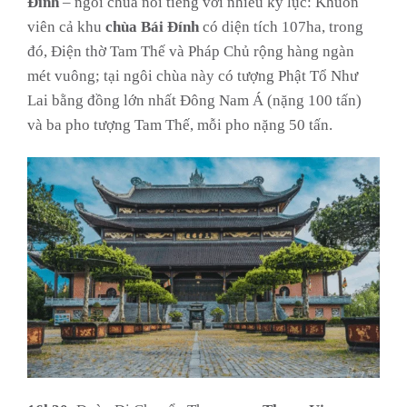
Đính
– ngôi chùa nổi tiếng với nhiều kỷ lục: Khuôn
viên cả khu
chùa Bái Đính
có diện tích 107ha, trong
đó, Điện thờ Tam Thế và Pháp Chủ rộng hàng ngàn
mét vuông; tại ngôi chùa này có tượng Phật Tổ Như
Lai bằng đồng lớn nhất Đông Nam Á (nặng 100 tấn)
và ba pho tượng Tam Thế, mỗi pho nặng 50 tấn.