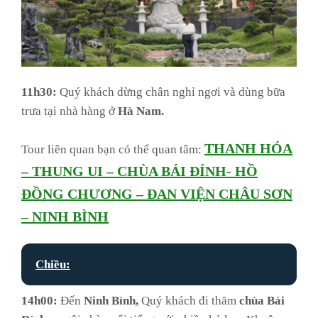
11h30:
Quý khách dừng chân nghỉ ngơi và dùng bữa
trưa tại nhà hàng ở
Hà Nam.
THANH HÓA
Tour liên quan bạn có thể quan tâm:
– THUNG UI – CHÙA BÁI ĐÍNH- HỒ
ĐỒNG CHƯƠNG – ĐAN VIỆN CHÂU SƠN
– NINH BÌNH
Chiều:
14h00:
Đến
Ninh Bình,
Quý khách đi thăm
chùa Bái