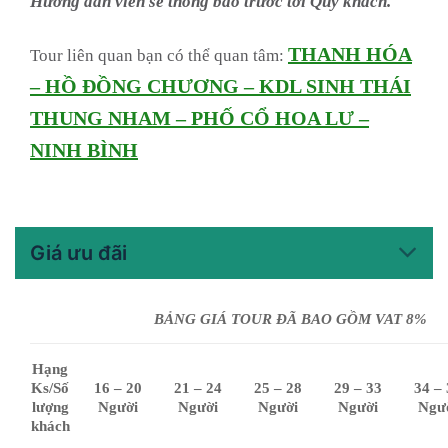
Hướng dẫn viên sẽ thông báo trước tới Quý khách.
THANH HÓA
Tour liên quan bạn có thể quan tâm:
– HỒ ĐỒNG CHƯƠNG – KDL SINH THÁI
THUNG NHAM – PHỐ CỔ HOA LƯ –
NINH BÌNH
Giá ưu đãi
BẢNG GIÁ TOUR ĐÃ BAO GỒM VAT 8%
Hạng
Ks/Số
16 – 20
21 – 24
25 – 28
29 – 33
34 –
lượng
Người
Người
Người
Người
Ngư
khách