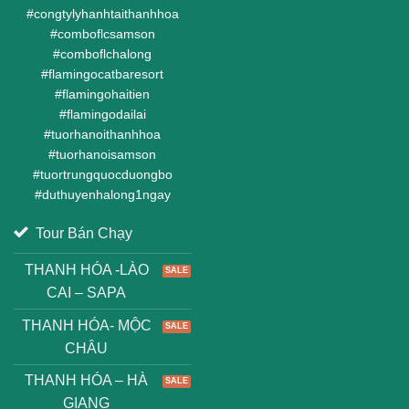
#
congtylyhanhtaithanhhoa
#
comboflcsamson
#
comboflchalong
#
flamingocatbaresort
#
flamingohaitien
#
flamingodailai
#
tuorhanoithanhhoa
#
tuorhanoisamson
#
tuortrungquocduongbo
#
duthuyenhalong1ngay
Tour Bán Chạy
THANH HÓA -LÀO
CAI – SAPA
THANH HÓA- MỘC
CHÂU
THANH HÓA – HÀ
GIANG