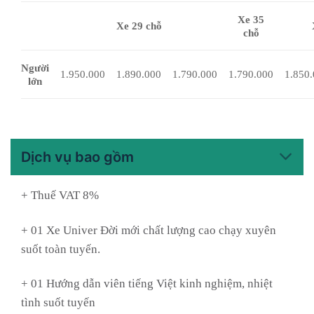
Xe 35
Xe 29 chỗ
chỗ
Người
1.950.000
1.890.000
1.790.000
1.790.000
1.850
lớn
Dịch vụ bao gồm
+ Thuế VAT 8%
+ 01 Xe Univer Đời mới chất lượng cao chạy xuyên
suốt toàn tuyến.
+ 01 Hướng dẫn viên tiếng Việt kinh nghiệm, nhiệt
tình suốt tuyến