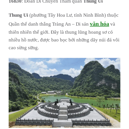
16h30
: Đoàn Di Chuyển Tham quan
Thung
Ui
Thung Ui
(phường Tây Hoa Lư, tỉnh Ninh Bình) thuộc
văn hóa
Quần thể danh thắng Tràng An – Di sản
và
thiên nhiên thế giới. Đây là thung lũng hoang sơ có
nhiều hồ nước, được bao bọc bởi những dãy núi đá vôi
cao sừng sững.