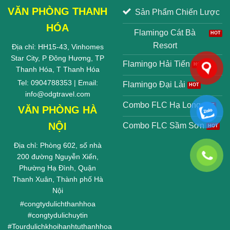
VĂN PHÒNG THANH
Sản Phẩm Chiến Lược
HÓA
Flamingo Cát Bà
Resort
Địa chỉ: HH15-43, Vinhomes
Star City, P Đông Hương, TP
Flamingo Hải Tiến
Thanh Hóa, T Thanh Hóa
Tel: 0904788353 | Email:
Flamingo Đại Lải
info@odgtravel.com
Combo FLC Hạ Long
VĂN PHÒNG HÀ
NỘI
Combo FLC Sầm Sơn
Địa chỉ: Phòng 602, số nhà
200 đường Nguyễn Xiển,
Phường Hạ Đình, Quận
Thanh Xuân, Thành phố Hà
Nội
#
congtydulichthanhhoa
#
congtydulichuytin
#
Tourdulichkhoihanhtuthanhhoa