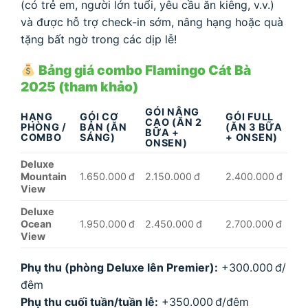
(có trẻ em, người lớn tuổi, yêu cầu ăn kiêng, v.v.)
và được hỗ trợ check-in sớm, nâng hạng hoặc quà
tặng bất ngờ trong các dịp lễ!
Bảng giá combo Flamingo Cát Bà
2025 (tham khảo)
GÓI NÂNG
HẠNG
GÓI CƠ
GÓI FULL
CAO (ĂN 2
PHÒNG /
BẢN (ĂN
(ĂN 3 BỮA
BỮA +
COMBO
SÁNG)
+ ONSEN)
ONSEN)
Deluxe
Mountain
1.650.000 đ
2.150.000 đ
2.400.000 đ
View
Deluxe
Ocean
1.950.000 đ
2.450.000 đ
2.700.000 đ
View
Phụ thu (phòng Deluxe lên Premier):
+300.000 đ/
đêm
Phụ thu cuối tuần/tuần lễ:
+350.000 đ/đêm