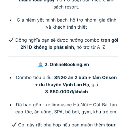
sách resort.
Giá niêm yết minh bạch, hỗ trợ nhóm, gia đình
và khách thân thiết
Đồng nghĩa bạn sẽ được hưởng combo
trọn gói
2N1Đ không lo phát sinh
, hỗ trợ từ A–Z
2. OnlineBooking.vn
Combo tiêu biểu:
3N2Đ ăn 2 bữa + tắm Onsen
+ du thuyền Vịnh Lan Hạ
, giá
3.650.000 đ/khách
Đã bao gồm: xe limousine Hà Nội – Cát Bà, tàu
cao tốc, ăn uống, SPA, bể bơi, gym, khu trẻ em.
Gói này rất phù hợp nếu bạn muốn thêm
tour