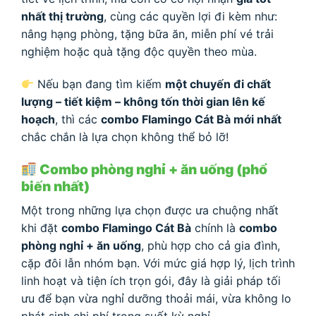
nhất thị trường
, cùng các quyền lợi đi kèm như:
nâng hạng phòng, tặng bữa ăn, miễn phí vé trải
nghiệm hoặc quà tặng độc quyền theo mùa.
Nếu bạn đang tìm kiếm
một chuyến đi chất
lượng – tiết kiệm – không tốn thời gian lên kế
hoạch
, thì các
combo Flamingo Cát Bà mới nhất
chắc chắn là lựa chọn không thể bỏ lỡ!
Combo phòng nghỉ + ăn uống (phổ
biến nhất)
Một trong những lựa chọn được ưa chuộng nhất
khi đặt
combo Flamingo Cát Bà
chính là
combo
phòng nghỉ + ăn uống
, phù hợp cho cả gia đình,
cặp đôi lẫn nhóm bạn. Với mức giá hợp lý, lịch trình
linh hoạt và tiện ích trọn gói, đây là giải pháp tối
ưu để bạn vừa nghỉ dưỡng thoải mái, vừa không lo
phát sinh chi phí trong suốt kỳ nghỉ.