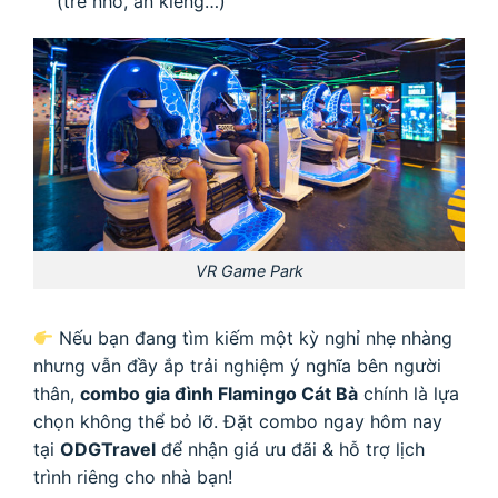
(trẻ nhỏ, ăn kiêng…)
VR Game Park
Nếu bạn đang tìm kiếm một kỳ nghỉ nhẹ nhàng
nhưng vẫn đầy ắp trải nghiệm ý nghĩa bên người
thân,
combo gia đình Flamingo Cát Bà
chính là lựa
chọn không thể bỏ lỡ. Đặt combo ngay hôm nay
tại
ODGTravel
để nhận giá ưu đãi & hỗ trợ lịch
trình riêng cho nhà bạn!