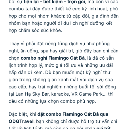
bởi sự
tiện lợi – tiết kiệm – trọn gói
, mà còn vì các
combo tại đây được thiết kế cực kỳ linh hoạt, phù
hợp cho mọi nhóm khách: từ cặp đôi, gia đình đến
nhóm bạn hoặc người đi du lịch nghỉ dưỡng kết
hợp chăm sóc sức khỏe.
Thay vì phải đặt riêng từng dịch vụ như phòng
nghỉ, ăn uống, spa hay giải trí, giờ đây bạn chỉ cần
chọn
combo nghỉ Flamingo Cát Bà
, là đã có sẵn
lịch trình hợp lý, mức giá tối ưu và những ưu đãi
hấp dẫn đi kèm. Dù bạn muốn một kỳ nghỉ thư
giãn trong không gian xanh mát với dịch vụ spa
cao cấp, hay trải nghiệm những buổi tối sôi động
tại Lan Hạ Sky Bar, karaoke, VR Game Park… thì
đều có những lựa chọn combo phù hợp.
Đặc biệt, khi
đặt combo Flamingo Cát Bà qua
ODGTravel
, bạn không chỉ được hỗ trợ tư vấn chi
tiết về lịch trình, mà còn có cơ hội nhận
giá tốt