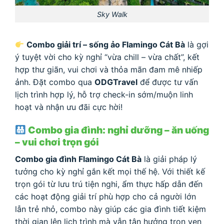
Sky Walk
Combo giải trí – sống ảo Flamingo Cát Bà
là gợi
ý tuyệt vời cho kỳ nghỉ “vừa chill – vừa chất”, kết
hợp thư giãn, vui chơi và thỏa mãn đam mê nhiếp
ảnh. Đặt combo qua
ODGTravel
để được tư vấn
lịch trình hợp lý, hỗ trợ check-in sớm/muộn linh
hoạt và nhận ưu đãi cực hời!
Combo gia đình: nghỉ dưỡng – ăn uống
– vui chơi trọn gói
Combo gia đình Flamingo Cát Bà
là giải pháp lý
tưởng cho kỳ nghỉ gắn kết mọi thế hệ. Với thiết kế
trọn gói từ lưu trú tiện nghi, ẩm thực hấp dẫn đến
các hoạt động giải trí phù hợp cho cả người lớn
lẫn trẻ nhỏ, combo này giúp các gia đình tiết kiệm
thời gian lên lịch trình mà vẫn tận hưởng trọn vẹn