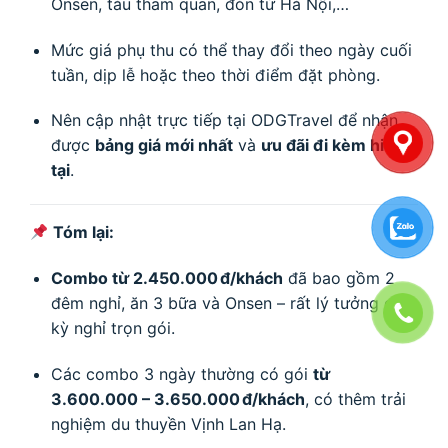
Onsen, tàu tham quan, đón từ Hà Nội,…
Mức giá phụ thu có thể thay đổi theo ngày cuối
tuần, dịp lễ hoặc theo thời điểm đặt phòng.
Nên cập nhật trực tiếp tại ODGTravel để nhận
được
bảng giá mới nhất
và
ưu đãi đi kèm hiện
tại
.
Tóm lại:
Combo từ 2.450.000 đ/khách
đã bao gồm 2
đêm nghỉ, ăn 3 bữa và Onsen – rất lý tưởng cho
kỳ nghỉ trọn gói.
Các combo 3 ngày thường có gói
từ
3.600.000 – 3.650.000 đ/khách
, có thêm trải
nghiệm du thuyền Vịnh Lan Hạ.