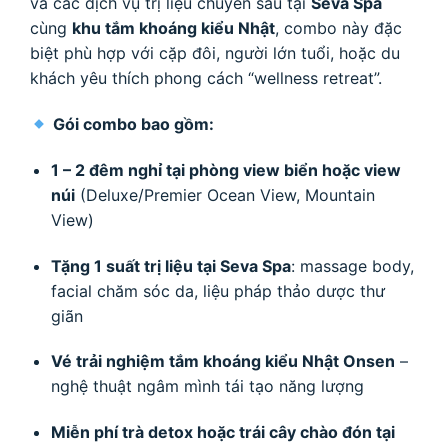
và các dịch vụ trị liệu chuyên sâu tại
Seva Spa
cùng
khu tắm khoáng kiểu Nhật
, combo này đặc
biệt phù hợp với cặp đôi, người lớn tuổi, hoặc du
khách yêu thích phong cách “wellness retreat”.
Gói combo bao gồm:
1 – 2 đêm nghỉ tại phòng view biển hoặc view
núi
(Deluxe/Premier Ocean View, Mountain
View)
Tặng 1 suất trị liệu tại Seva Spa
: massage body,
facial chăm sóc da, liệu pháp thảo dược thư
giãn
Vé trải nghiệm tắm khoáng kiểu Nhật Onsen
–
nghệ thuật ngâm mình tái tạo năng lượng
Miễn phí trà detox hoặc trái cây chào đón tại