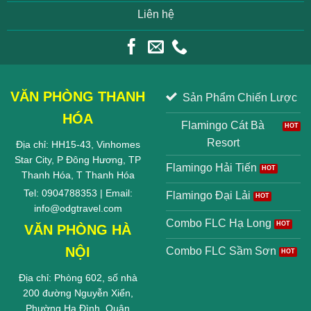
Liên hệ
VĂN PHÒNG THANH
Sản Phẩm Chiến Lược
HÓA
Flamingo Cát Bà
Resort
Địa chỉ: HH15-43, Vinhomes
Star City, P Đông Hương, TP
Flamingo Hải Tiến
Thanh Hóa, T Thanh Hóa
Tel: 0904788353 | Email:
Flamingo Đại Lải
info@odgtravel.com
Combo FLC Hạ Long
VĂN PHÒNG HÀ
NỘI
Combo FLC Sầm Sơn
Địa chỉ: Phòng 602, số nhà
200 đường Nguyễn Xiển,
Phường Hạ Đình, Quận