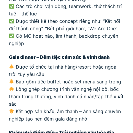
Các trò chơi vận động, teamwork, thử thách trí
tuệ – thể lực
Được thiết kế theo concept riêng như: “Kết nối
để thành công”, “Bứt phá giới hạn”, “We Are One”
Có MC hoạt náo, âm thanh, backdrop chuyên
nghiệp
Gala dinner – Đêm tiệc cảm xúc & vinh danh
Được tổ chức tại nhà hàng/resort hoặc ngoài
trời tùy yêu cầu
Bao gồm tiệc buffet hoặc set menu sang trọng
Lồng ghép chương trình văn nghệ nội bộ, bốc
thăm trúng thưởng, vinh danh cá nhân/tập thể xuất
sắc
Kết hợp sân khấu, âm thanh – ánh sáng chuyên
nghiệp tạo nên đêm gala đáng nhớ
Khám phá điểm đến – Trải nghiệm văn hóa địa