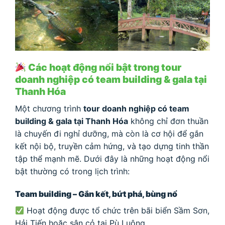
Các hoạt động nổi bật trong tour
doanh nghiệp có team building & gala tại
Thanh Hóa
Một chương trình
tour doanh nghiệp có team
building & gala tại Thanh Hóa
không chỉ đơn thuần
là chuyến đi nghỉ dưỡng, mà còn là cơ hội để gắn
kết nội bộ, truyền cảm hứng, và tạo dựng tinh thần
tập thể mạnh mẽ. Dưới đây là những hoạt động nổi
bật thường có trong lịch trình:
Team building – Gắn kết, bứt phá, bùng nổ
Hoạt động được tổ chức trên bãi biển Sầm Sơn,
Hải Tiến hoặc sân cỏ tại Pù Luông