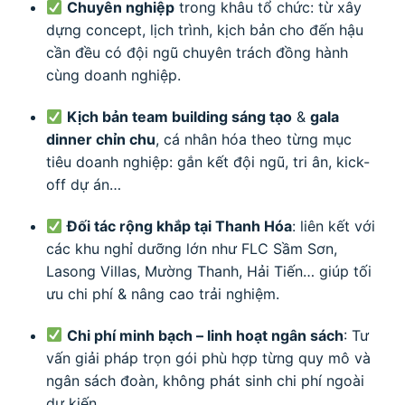
Chuyên nghiệp
trong khâu tổ chức: từ xây
dựng concept, lịch trình, kịch bản cho đến hậu
cần đều có đội ngũ chuyên trách đồng hành
cùng doanh nghiệp.
Kịch bản team building sáng tạo
&
gala
dinner chỉn chu
, cá nhân hóa theo từng mục
tiêu doanh nghiệp: gắn kết đội ngũ, tri ân, kick-
off dự án…
Đối tác rộng khắp tại Thanh Hóa
: liên kết với
các khu nghỉ dưỡng lớn như FLC Sầm Sơn,
Lasong Villas, Mường Thanh, Hải Tiến… giúp tối
ưu chi phí & nâng cao trải nghiệm.
Chi phí minh bạch – linh hoạt ngân sách
: Tư
vấn giải pháp trọn gói phù hợp từng quy mô và
ngân sách đoàn, không phát sinh chi phí ngoài
dự kiến.