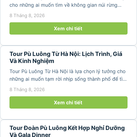
cho những ai muốn tìm về không gian núi rừng
trong lành, ruộng bậc thang xanh mướt và những
8 Tháng 8, 2026
bản làng bình yên ngay trong một hành trình ngắn
ngày. Không cần di chuyển...
Xem chi tiết
Tour Pù Luông Từ Hà Nội: Lịch Trình, Giá
Và Kinh Nghiệm
Tour Pù Luông Từ Hà Nội là lựa chọn lý tưởng cho
những ai muốn tạm rời nhịp sống thành phố để tìm
về không gian núi rừng xanh mát, những bản làng
8 Tháng 8, 2026
yên bình và ruộng bậc thang đặc trưng của Pù
Luông. Với...
Xem chi tiết
Tour Đoàn Pù Luông Kết Hợp Nghỉ Dưỡng
Và Gala Dinner