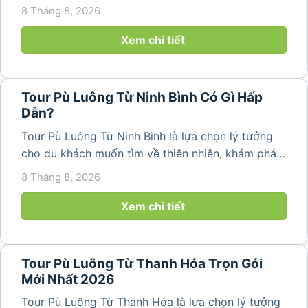
phố để tìm về không gian núi rừng trong lành,
8 Tháng 8, 2026
những bản làng bình yên và cảnh quan ruộng bậc
thang đặc trưng. Từ...
Xem chi tiết
Tour Pù Luông Từ Ninh Bình Có Gì Hấp
Dẫn?
Tour Pù Luông Từ Ninh Bình là lựa chọn lý tưởng
cho du khách muốn tìm về thiên nhiên, khám phá
bản làng và tận hưởng không gian nghỉ dưỡng yên
8 Tháng 8, 2026
bình. Với lịch trình 2N1Đ hoặc 3N2Đ, hành trình có
thể kết hợp tham...
Xem chi tiết
Tour Pù Luông Từ Thanh Hóa Trọn Gói
Mới Nhất 2026
Tour Pù Luông Từ Thanh Hóa là lựa chọn lý tưởng