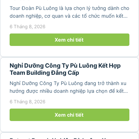
Tour Đoàn Pù Luông là lựa chọn lý tưởng dành cho
doanh nghiệp, cơ quan và các tổ chức muốn kết
hợp nghỉ dưỡng, tham quan và tổ chức các hoạt
6 Tháng 8, 2026
động gắn kết tập thể. Với cảnh quan thiên nhiên
nguyên sơ, không khí...
Xem chi tiết
Nghỉ Dưỡng Công Ty Pù Luông Kết Hợp
Team Building Đẳng Cấp
Nghỉ Dưỡng Công Ty Pù Luông đang trở thành xu
hướng được nhiều doanh nghiệp lựa chọn để kết
hợp giữa nghỉ ngơi, tái tạo năng lượng và xây
6 Tháng 8, 2026
dựng tinh thần đồng đội. Thay vì những chuyến du
lịch đơn thuần, nhiều công ty...
Xem chi tiết