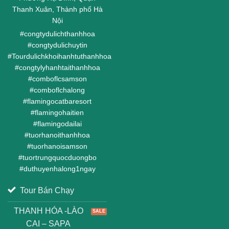
Thanh Xuân, Thành phố Hà
Nội
#
congtydulichthanhhoa
#
congtydulichuytin
#
Tourdulichkhoihanhtuthanhhoa
#
congtylyhanhtaithanhhoa
#
comboflcsamson
#
comboflchalong
#
flamingocatbaresort
#
flamingohaitien
#
flamingodailai
#
tuorhanoithanhhoa
#
tuorhanoisamson
#
tuortrungquocduongbo
#
duthuyenhalong1ngay
Tour Bán Chạy
THANH HÓA -LÀO
CAI – SAPA