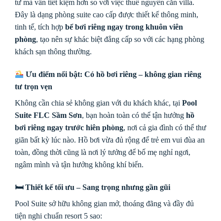
tư mà vẫn tiết kiệm hơn so với việc thuê nguyên căn villa.
Đây là dạng phòng suite cao cấp được thiết kế thông minh,
tinh tế, tích hợp
bể bơi riêng ngay trong khuôn viên
phòng
, tạo nên sự khác biệt đẳng cấp so với các hạng phòng
khách sạn thông thường.
Ưu điểm nổi bật: Có hồ bơi riêng – không gian riêng
tư trọn vẹn
Không cần chia sẻ không gian với du khách khác, tại
Pool
Suite FLC Sầm Sơn
, bạn hoàn toàn có thể tận hưởng
hồ
bơi riêng ngay trước hiên phòng
, nơi cả gia đình có thể thư
giãn bất kỳ lúc nào. Hồ bơi vừa đủ rộng để trẻ em vui đùa an
toàn, đồng thời cũng là nơi lý tưởng để bố mẹ nghỉ ngơi,
ngâm mình và tận hưởng không khí biển.
🛏 Thiết kế tối ưu – Sang trọng nhưng gần gũi
Pool Suite sở hữu không gian mở, thoáng đãng và đầy đủ
tiện nghi chuẩn resort 5 sao: