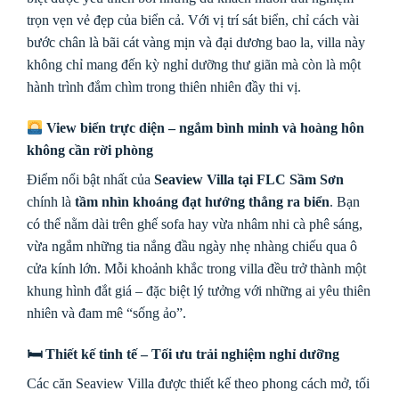
trọn vẹn vẻ đẹp của biển cả. Với vị trí sát biển, chỉ cách vài
bước chân là bãi cát vàng mịn và đại dương bao la, villa này
không chỉ mang đến kỳ nghỉ dưỡng thư giãn mà còn là một
hành trình đắm chìm trong thiên nhiên đầy thi vị.
View biển trực diện – ngắm bình minh và hoàng hôn
không cần rời phòng
Điểm nổi bật nhất của
Seaview Villa tại FLC Sầm Sơn
chính là
tầm nhìn khoáng đạt hướng thẳng ra biển
. Bạn
có thể nằm dài trên ghế sofa hay vừa nhâm nhi cà phê sáng,
vừa ngắm những tia nắng đầu ngày nhẹ nhàng chiếu qua ô
cửa kính lớn. Mỗi khoảnh khắc trong villa đều trở thành một
khung hình đắt giá – đặc biệt lý tưởng với những ai yêu thiên
nhiên và đam mê “sống ảo”.
🛏 Thiết kế tinh tế – Tối ưu trải nghiệm nghỉ dưỡng
Các căn Seaview Villa được thiết kế theo phong cách mở, tối