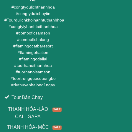
#
congtydulichthanhhoa
#
congtydulichuytin
#
Tourdulichkhoihanhtuthanhhoa
#
congtylyhanhtaithanhhoa
#
comboflcsamson
#
comboflchalong
#
flamingocatbaresort
#
flamingohaitien
#
flamingodailai
#
tuorhanoithanhhoa
#
tuorhanoisamson
#
tuortrungquocduongbo
#
duthuyenhalong1ngay
Tour Bán Chạy
THANH HÓA -LÀO
CAI – SAPA
THANH HÓA- MỘC