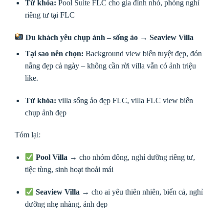
Từ khóa:
Pool Suite FLC cho gia đình nhỏ, phòng nghỉ
riêng tư tại FLC
Du khách yêu chụp ảnh – sống ảo →
Seaview Villa
Tại sao nên chọn:
Background view biển tuyệt đẹp, đón
nắng đẹp cả ngày – không cần rời villa vẫn có ảnh triệu
like.
Từ khóa:
villa sống ảo đẹp FLC, villa FLC view biển
chụp ảnh đẹp
Tóm lại:
Pool Villa
→ cho nhóm đông, nghỉ dưỡng riêng tư,
tiệc tùng, sinh hoạt thoải mái
Seaview Villa
→ cho ai yêu thiên nhiên, biển cả, nghỉ
dưỡng nhẹ nhàng, ảnh đẹp