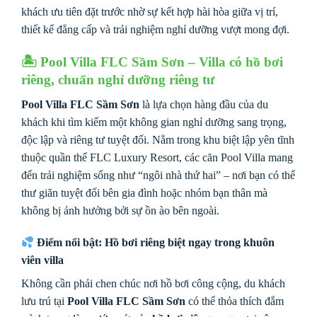
khách ưu tiên đặt trước nhờ sự kết hợp hài hòa giữa vị trí,
thiết kế đẳng cấp và trải nghiệm nghỉ dưỡng vượt mong đợi.
🏝 Pool Villa FLC Sầm Sơn – Villa có hồ bơi
riêng, chuẩn nghỉ dưỡng riêng tư
Pool Villa FLC Sầm Sơn
là lựa chọn hàng đầu của du
khách khi tìm kiếm một không gian nghỉ dưỡng sang trọng,
độc lập và riêng tư tuyệt đối. Nằm trong khu biệt lập yên tĩnh
thuộc quần thể FLC Luxury Resort, các căn Pool Villa mang
đến trải nghiệm sống như “ngôi nhà thứ hai” – nơi bạn có thể
thư giãn tuyệt đối bên gia đình hoặc nhóm bạn thân mà
không bị ảnh hưởng bởi sự ồn ào bên ngoài.
Điểm nổi bật: Hồ bơi riêng biệt ngay trong khuôn
viên villa
Không cần phải chen chúc nơi hồ bơi công cộng, du khách
lưu trú tại
Pool Villa FLC Sầm Sơn
có thể thỏa thích đắm