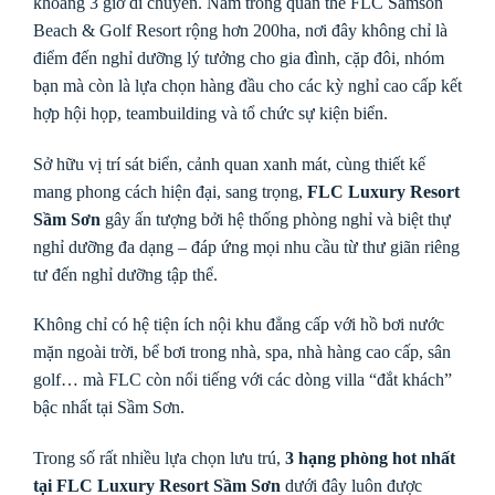
khoảng 3 giờ di chuyển. Nằm trong quần thể FLC Samson
Beach & Golf Resort rộng hơn 200ha, nơi đây không chỉ là
điểm đến nghỉ dưỡng lý tưởng cho gia đình, cặp đôi, nhóm
bạn mà còn là lựa chọn hàng đầu cho các kỳ nghỉ cao cấp kết
hợp hội họp, teambuilding và tổ chức sự kiện biển.
Sở hữu vị trí sát biển, cảnh quan xanh mát, cùng thiết kế
mang phong cách hiện đại, sang trọng,
FLC Luxury Resort
Sầm Sơn
gây ấn tượng bởi hệ thống phòng nghỉ và biệt thự
nghỉ dưỡng đa dạng – đáp ứng mọi nhu cầu từ thư giãn riêng
tư đến nghỉ dưỡng tập thể.
Không chỉ có hệ tiện ích nội khu đẳng cấp với hồ bơi nước
mặn ngoài trời, bể bơi trong nhà, spa, nhà hàng cao cấp, sân
golf… mà FLC còn nổi tiếng với các dòng villa “đắt khách”
bậc nhất tại Sầm Sơn.
Trong số rất nhiều lựa chọn lưu trú,
3 hạng phòng hot nhất
tại FLC Luxury Resort Sầm Sơn
dưới đây luôn được