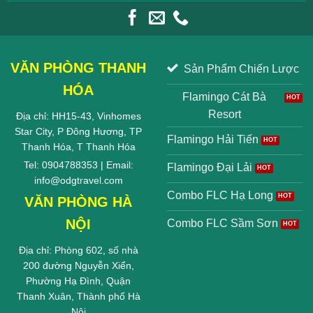
VĂN PHÒNG THANH
Sản Phẩm Chiến Lược
HÓA
Flamingo Cát Bà
Resort
Địa chỉ: HH15-43, Vinhomes
Star City, P Đông Hương, TP
Flamingo Hải Tiến
Thanh Hóa, T Thanh Hóa
Tel: 0904788353 | Email:
Flamingo Đại Lải
info@odgtravel.com
Combo FLC Hạ Long
VĂN PHÒNG HÀ
NỘI
Combo FLC Sầm Sơn
Địa chỉ: Phòng 602, số nhà
200 đường Nguyễn Xiển,
Phường Hạ Đình, Quận
Thanh Xuân, Thành phố Hà
Nội