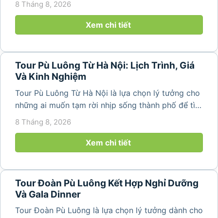
8 Tháng 8, 2026
bản làng bình yên ngay trong một hành trình ngắn
ngày. Không cần di chuyển...
Xem chi tiết
Tour Pù Luông Từ Hà Nội: Lịch Trình, Giá
Và Kinh Nghiệm
Tour Pù Luông Từ Hà Nội là lựa chọn lý tưởng cho
những ai muốn tạm rời nhịp sống thành phố để tìm
về không gian núi rừng xanh mát, những bản làng
8 Tháng 8, 2026
yên bình và ruộng bậc thang đặc trưng của Pù
Luông. Với...
Xem chi tiết
Tour Đoàn Pù Luông Kết Hợp Nghỉ Dưỡng
Và Gala Dinner
Tour Đoàn Pù Luông là lựa chọn lý tưởng dành cho