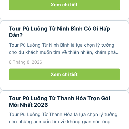
thang đặc trưng. Từ...
Xem chi tiết
Tour Pù Luông Từ Ninh Bình Có Gì Hấp
Dẫn?
Tour Pù Luông Từ Ninh Bình là lựa chọn lý tưởng
cho du khách muốn tìm về thiên nhiên, khám phá
bản làng và tận hưởng không gian nghỉ dưỡng yên
8 Tháng 8, 2026
bình. Với lịch trình 2N1Đ hoặc 3N2Đ, hành trình có
thể kết hợp tham...
Xem chi tiết
Tour Pù Luông Từ Thanh Hóa Trọn Gói
Mới Nhất 2026
Tour Pù Luông Từ Thanh Hóa là lựa chọn lý tưởng
cho những ai muốn tìm về không gian núi rừng
trong lành, ruộng bậc thang xanh mướt và những