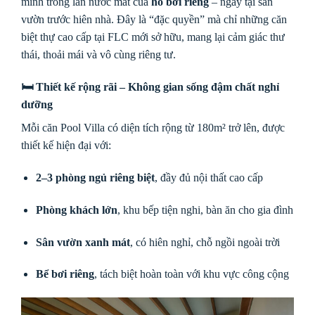
mình trong làn nước mát của
hồ bơi riêng
– ngay tại sân
vườn trước hiên nhà. Đây là “đặc quyền” mà chỉ những căn
biệt thự cao cấp tại FLC mới sở hữu, mang lại cảm giác thư
thái, thoải mái và vô cùng riêng tư.
🛏 Thiết kế rộng rãi – Không gian sống đậm chất nghỉ
dưỡng
Mỗi căn Pool Villa có diện tích rộng từ 180m² trở lên, được
thiết kế hiện đại với:
2–3 phòng ngủ riêng biệt
, đầy đủ nội thất cao cấp
Phòng khách lớn
, khu bếp tiện nghi, bàn ăn cho gia đình
Sân vườn xanh mát
, có hiên nghỉ, chỗ ngồi ngoài trời
Bể bơi riêng
, tách biệt hoàn toàn với khu vực công cộng