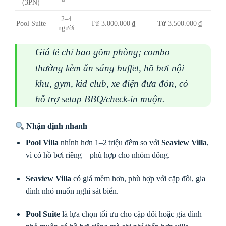
(3PN)
2–4
Pool Suite
Từ 3.000.000 ₫
Từ 3.500.000 ₫
người
Giá lẻ chỉ bao gồm phòng; combo
thường kèm ăn sáng buffet, hồ bơi nội
khu, gym, kid club, xe điện đưa đón, có
hỗ trợ setup BBQ/check‑in muộn.
Nhận định nhanh
Pool Villa
nhỉnh hơn 1–2 triệu đêm so với
Seaview Villa
,
vì có hồ bơi riêng – phù hợp cho nhóm đông.
Seaview Villa
có giá mềm hơn, phù hợp với cặp đôi, gia
đình nhỏ muốn nghỉ sát biển.
Pool Suite
là lựa chọn tối ưu cho cặp đôi hoặc gia đình