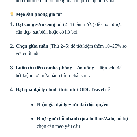
nhỏ muốn có hồ bơi riêng mà chi phí thấp hơn villa.
Mẹo săn phòng giá tốt
Đặt càng sớm càng tốt
(2–4 tuần trước) để chọn được
căn đẹp, sát biển hoặc có hồ bơi.
Chọn giữa tuần
(Thứ 2–5) để tiết kiệm thêm 10–25% so
với cuối tuần.
Luôn ưu tiên combo phòng + ăn uống + tiện ích
, để
tiết kiệm hơn nửa hành trình phát sinh.
Đặt qua đại lý chính thức như ODGTravel
để:
Nhận
giá đại lý + ưu đãi độc quyền
Được
giữ chỗ nhanh qua hotline/Zalo
, hỗ trợ
chọn căn theo yêu cầu