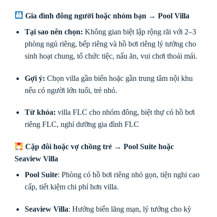
Gia đình đông người hoặc nhóm bạn →
Pool Villa
Tại sao nên chọn:
Không gian biệt lập rộng rãi với 2–3
phòng ngủ riêng, bếp riêng và hồ bơi riêng lý tưởng cho
sinh hoạt chung, tổ chức tiệc, nấu ăn, vui chơi thoải mái.
Gợi ý:
Chọn villa gần biển hoặc gần trung tâm nội khu
nếu có người lớn tuổi, trẻ nhỏ.
Từ khóa:
villa FLC cho nhóm đông, biệt thự có hồ bơi
riêng FLC, nghỉ dưỡng gia đình FLC
Cặp đôi hoặc vợ chồng trẻ →
Pool Suite hoặc
Seaview Villa
Pool Suite
: Phòng có hồ bơi riêng nhỏ gọn, tiện nghi cao
cấp, tiết kiệm chi phí hơn villa.
Seaview Villa
: Hướng biển lãng mạn, lý tưởng cho kỳ