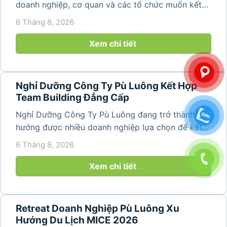
doanh nghiệp, cơ quan và các tổ chức muốn kết
hợp nghỉ dưỡng, tham quan và tổ chức các hoạt
6 Tháng 8, 2026
động gắn kết tập thể. Với cảnh quan thiên nhiên
nguyên sơ, không khí...
Xem chi tiết
Nghỉ Dưỡng Công Ty Pù Luông Kết Hợp
Team Building Đẳng Cấp
Nghỉ Dưỡng Công Ty Pù Luông đang trở thành xu
hướng được nhiều doanh nghiệp lựa chọn để kết
hợp giữa nghỉ ngơi, tái tạo năng lượng và xây
6 Tháng 8, 2026
dựng tinh thần đồng đội. Thay vì những chuyến du
lịch đơn thuần, nhiều công ty...
Xem chi tiết
Retreat Doanh Nghiệp Pù Luông Xu
Hướng Du Lịch MICE 2026