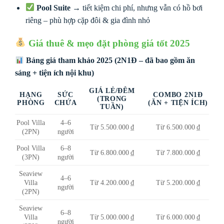
Pool Suite
→ tiết kiệm chi phí, nhưng vẫn có hồ bơi
riêng – phù hợp cặp đôi & gia đình nhỏ
Giá thuê & mẹo đặt phòng giá tốt 2025
Bảng giá tham khảo 2025 (2N1Đ – đã bao gồm ăn
sáng + tiện ích nội khu)
GIÁ LẺ/ĐÊM
HẠNG
SỨC
COMBO 2N1Đ
(TRONG
PHÒNG
CHỨA
(ĂN + TIỆN ÍCH)
TUẦN)
Pool Villa
4–6
Từ 5.500.000 ₫
Từ 6.500.000 ₫
(2PN)
người
Pool Villa
6–8
Từ 6.800.000 ₫
Từ 7.800.000 ₫
(3PN)
người
Seaview
4–6
Villa
Từ 4.200.000 ₫
Từ 5.200.000 ₫
người
(2PN)
Seaview
6–8
Villa
Từ 5.000.000 ₫
Từ 6.000.000 ₫
người