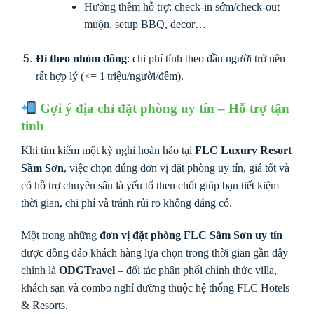
Hưởng thêm hỗ trợ: check-in sớm/check-out
muộn, setup BBQ, decor…
Đi theo nhóm đông
: chi phí tính theo đầu người trở nên
rất hợp lý (<= 1 triệu/người/đêm).
Gợi ý địa chỉ đặt phòng uy tín – Hỗ trợ tận
tình
Khi tìm kiếm một kỳ nghỉ hoàn hảo tại
FLC Luxury Resort
Sầm Sơn
, việc chọn đúng đơn vị đặt phòng uy tín, giá tốt và
có hỗ trợ chuyên sâu là yếu tố then chốt giúp bạn tiết kiệm
thời gian, chi phí và tránh rủi ro không đáng có.
Một trong những
đơn vị đặt phòng FLC Sầm Sơn uy tín
được đông đảo khách hàng lựa chọn trong thời gian gần đây
chính là
ODGTravel
– đối tác phân phối chính thức villa,
khách sạn và combo nghỉ dưỡng thuộc hệ thống FLC Hotels
& Resorts.