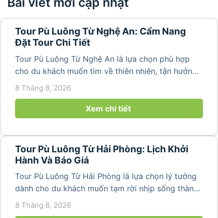
Bài viết mới cập nhật
Tour Pù Luông Từ Nghệ An: Cẩm Nang
Đặt Tour Chi Tiết
Tour Pù Luông Từ Nghệ An là lựa chọn phù hợp
cho du khách muốn tìm về thiên nhiên, tận hưởng
không khí trong lành và khám phá vẻ đẹp bình yên
8 Tháng 8, 2026
của vùng núi Thanh Hóa. Với những bản làng mộc
mạc, ruộng bậc...
Xem chi tiết
Tour Pù Luông Từ Hải Phòng: Lịch Khởi
Hành Và Báo Giá
Tour Pù Luông Từ Hải Phòng là lựa chọn lý tưởng
dành cho du khách muốn tạm rời nhịp sống thành
phố để tìm về không gian núi rừng trong lành,
8 Tháng 8, 2026
những bản làng bình yên và cảnh quan ruộng bậc