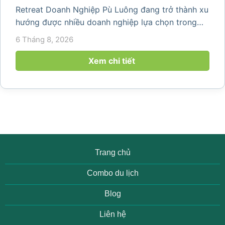
Retreat Doanh Nghiệp Pù Luông đang trở thành xu
hướng được nhiều doanh nghiệp lựa chọn trong
năm 2026 khi nhu cầu kết hợp nghỉ dưỡng, hội
6 Tháng 8, 2026
họp và gắn kết đội ngũ ngày càng tăng. Không chỉ
mang đến khoảng thời gian thư giãn...
Xem chi tiết
Trang chủ
Combo du lịch
Blog
Liên hệ