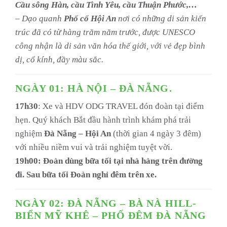
Cầu sông Hàn, cầu Tình Yêu, cầu Thuận Phước,…
– Dạo quanh
Phố cổ Hội An
nơi có những di sản kiến
trúc đã có từ hàng trăm năm trước, được UNESCO
công nhận là di sản văn hóa thế giới, với vẻ đẹp bình
dị, cổ kính, đầy màu sắc.
NGÀY 01: HÀ NỘI – ĐÀ NẴNG.
17h30
: Xe và HDV ODG TRAVEL đón đoàn tại điểm
hẹn. Quý khách Bắt đầu hành trình khám phá trải
nghiệm
Đà Nẵng – Hội An
(thời gian 4 ngày 3 đêm)
với nhiều niềm vui và trải nghiệm tuyệt vời.
19h00: Đoàn dùng bữa tối tại nhà hàng trên đường
đi. Sau bữa tối Đoàn nghỉ đêm trên xe.
NGÀY 02: ĐÀ NẴNG – BÀ NÀ HILL-
BIỂN MỸ KHÊ – PHỐ ĐÊM ĐÀ NẴNG