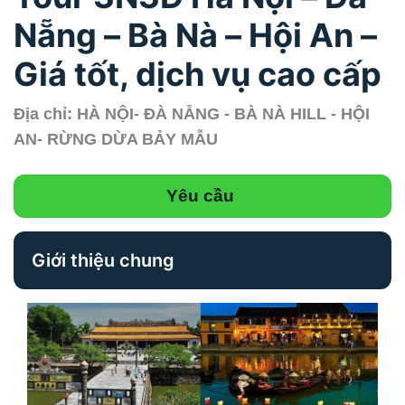
Nẵng – Bà Nà – Hội An –
Giá tốt, dịch vụ cao cấp
Địa chỉ: HÀ NỘI- ĐÀ NẴNG - BÀ NÀ HILL - HỘI
AN- RỪNG DỪA BẢY MẪU
Yêu cầu
Giới thiệu chung