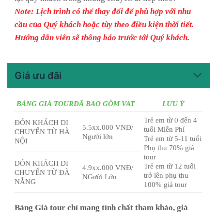
Note: Lịch trình có thể thay đổi để phù hợp với nhu
cầu của Quý khách hoặc tùy theo điều kiện thời tiết.
Hướng dẫn viên sẽ thông báo trước tới Quý khách.
Giá ưu đãi
BẢNG GIÁ TOURĐÃ BAO GỒM VAT
LƯU Ý
Trẻ em từ 0 đến 4
ĐÓN KHÁCH DI
5.5xx.000 VNĐ/
tuổi Miễn Phí
CHUYỂN TỪ HÀ
Người lớn
Trẻ em từ 5-11 tuổi
NỘI
Phụ thu 70% giá
tour
ĐÓN KHÁCH DI
Trẻ em từ 12 tuổi
4.9xx.000 VNĐ/
CHUYỂN TỪ ĐÀ
trở lên phụ thu
NGười Lớn
NẴNG
100% giá tour
Bảng Giá tour chỉ mang tính chất tham khảo, giá