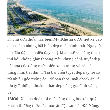
Không đơn thuần mà
biển Mỹ Khê
lại được liệt kê vào
danh sách những bãi biển đẹp nhất hành tinh. Ngay từ
lần đầu đặt chân đến đây, quý khách sẽ vô cùng thích
thú bởi không gian thoáng mát, khung cảnh tuyệt đẹp,
hài hòa của dòng nước biển xanh trong và bãi cát
trắng mịn, trải dài,… Tại bãi biển tuyệt đẹp này, sẽ có
rất nhiều góc “sống ảo” để bạn thoải mái check-in và
lưu giữ những khoảnh khắc đẹp cùng gia đình và bạn
bè.
18h30
: Xe đưa đoàn tới nhà hàng dùng bữa tối, quý
khách thưởng thức các món ăn đặc sản của
Đà Nẵng
.