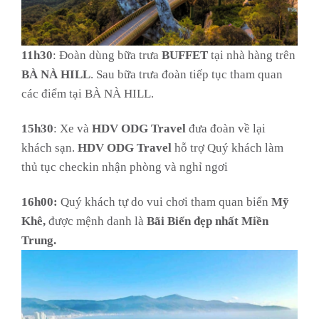
11h30
: Đoàn dùng bữa trưa
BUFFET
tại nhà hàng trên
BÀ NÀ HILL
. Sau bữa trưa đoàn tiếp tục tham quan
các điểm tại BÀ NÀ HILL.
15h30
: Xe và
HDV
ODG Travel
đưa đoàn về lại
khách sạn.
HDV
ODG Travel
hỗ trợ Quý khách làm
thủ tục checkin nhận phòng và nghỉ ngơi
16h00:
Quý khách tự do vui chơi tham quan biển
Mỹ
Khê,
được mệnh danh là
Bãi Biển đẹp nhất Miền
Trung.