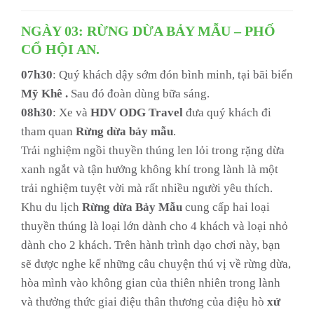
NGÀY 03: RỪNG DỪA BẢY MẪU – PHỐ
CỔ HỘI AN.
07h30
: Quý khách dậy sớm đón bình minh, tại bãi biển
Mỹ Khê
.
Sau đó đoàn dùng bữa sáng.
08h30
: Xe và
HDV
ODG Travel
đưa quý khách đi
tham quan
Rừng dừa bảy mẫu
.
Trải nghiệm ngồi thuyền thúng len lỏi trong rặng dừa
xanh ngắt và tận hưởng không khí trong lành là một
trải nghiệm tuyệt vời mà rất nhiều người yêu thích.
Khu du lịch
Rừng dừa Bảy Mẫu
cung cấp hai loại
thuyền thúng là loại lớn dành cho 4 khách và loại nhỏ
dành cho 2 khách. Trên hành trình dạo chơi này, bạn
sẽ được nghe kể những câu chuyện thú vị về rừng dừa,
hòa mình vào không gian của thiên nhiên trong lành
và thưởng thức giai điệu thân thương của điệu hò
xứ