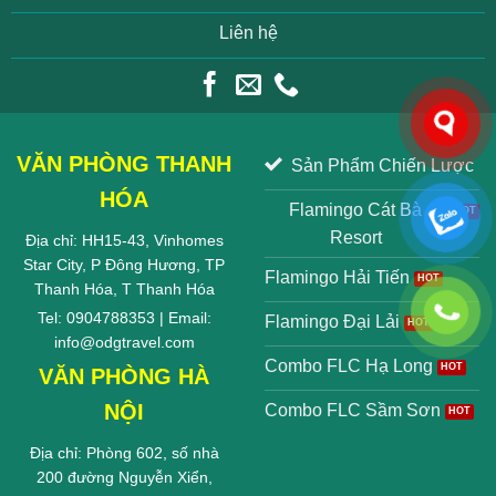
Liên hệ
VĂN PHÒNG THANH
Sản Phẩm Chiến Lược
HÓA
Flamingo Cát Bà
Resort
Địa chỉ: HH15-43, Vinhomes
Star City, P Đông Hương, TP
Flamingo Hải Tiến
Thanh Hóa, T Thanh Hóa
Tel: 0904788353 | Email:
Flamingo Đại Lải
info@odgtravel.com
Combo FLC Hạ Long
VĂN PHÒNG HÀ
NỘI
Combo FLC Sầm Sơn
Địa chỉ: Phòng 602, số nhà
200 đường Nguyễn Xiển,