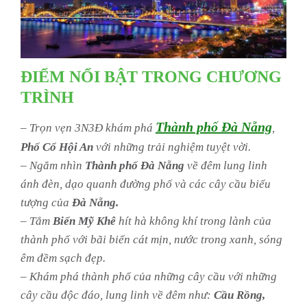
ĐIỂM NỔI BẬT TRONG CHƯƠNG
TRÌNH
Thành phố Đà Nẵng
– Trọn vẹn 3N3Đ khám phá
,
Phố Cổ Hội An
với những trải nghiệm tuyệt vời.
– Ngắm nhìn
Thành phố Đà Nẵng
về đêm lung linh
ánh đèn, dạo quanh đường phố và các cây cầu biểu
tượng của
Đà Nẵng.
– Tắm
Biển Mỹ Khê
hít hà không khí trong lành của
thành phố với bãi biển cát mịn, nước trong xanh, sóng
êm đềm sạch đẹp.
– Khám phá thành phố của những cây cầu với những
cây cầu độc đáo, lung linh về đêm như:
Cầu Rồng,