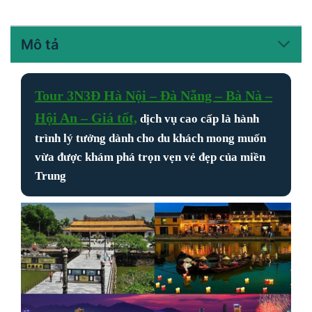
Mô tả
Tour 3N3Đ Hà Nội – Đà Nẵng – Bà Nà –
Hội An – Giá tốt,
dịch vụ cao cấp
là hành
trình lý tưởng dành cho du khách mong muốn
vừa được khám phá trọn vẹn vẻ đẹp của miền
Trung