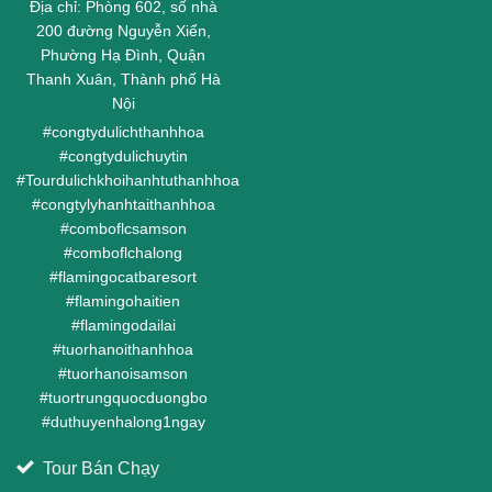
Địa chỉ: Phòng 602, số nhà
200 đường Nguyễn Xiển,
Phường Hạ Đình, Quận
Thanh Xuân, Thành phố Hà
Nội
#
congtydulichthanhhoa
#
congtydulichuytin
#
Tourdulichkhoihanhtuthanhhoa
#
congtylyhanhtaithanhhoa
#
comboflcsamson
#
comboflchalong
#
flamingocatbaresort
#
flamingohaitien
#
flamingodailai
#
tuorhanoithanhhoa
#
tuorhanoisamson
#
tuortrungquocduongbo
#
duthuyenhalong1ngay
Tour Bán Chạy