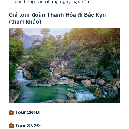
cân bằng sau những ngày bận rộn.
Giá tour đoàn Thanh Hóa đi Bắc Kạn
(tham khảo)
Tour 2N1Đ
:
Tour 3N2Đ
: