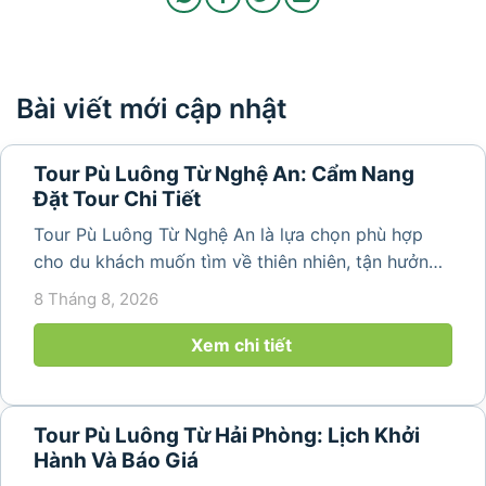
Bài viết mới cập nhật
Tour Pù Luông Từ Nghệ An: Cẩm Nang
Đặt Tour Chi Tiết
Tour Pù Luông Từ Nghệ An là lựa chọn phù hợp
cho du khách muốn tìm về thiên nhiên, tận hưởng
không khí trong lành và khám phá vẻ đẹp bình yên
8 Tháng 8, 2026
của vùng núi Thanh Hóa. Với những bản làng mộc
mạc, ruộng bậc...
Xem chi tiết
Tour Pù Luông Từ Hải Phòng: Lịch Khởi
Hành Và Báo Giá