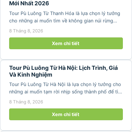
Mới Nhất 2026
Tour Pù Luông Từ Thanh Hóa là lựa chọn lý tưởng
cho những ai muốn tìm về không gian núi rừng
trong lành, ruộng bậc thang xanh mướt và những
8 Tháng 8, 2026
bản làng bình yên ngay trong một hành trình ngắn
ngày. Không cần di chuyển...
Xem chi tiết
Tour Pù Luông Từ Hà Nội: Lịch Trình, Giá
Và Kinh Nghiệm
Tour Pù Luông Từ Hà Nội là lựa chọn lý tưởng cho
những ai muốn tạm rời nhịp sống thành phố để tìm
về không gian núi rừng xanh mát, những bản làng
8 Tháng 8, 2026
yên bình và ruộng bậc thang đặc trưng của Pù
Luông. Với...
Xem chi tiết