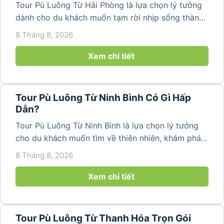
Tour Pù Luông Từ Hải Phòng là lựa chọn lý tưởng
dành cho du khách muốn tạm rời nhịp sống thành
phố để tìm về không gian núi rừng trong lành,
8 Tháng 8, 2026
những bản làng bình yên và cảnh quan ruộng bậc
thang đặc trưng. Từ...
Xem chi tiết
Tour Pù Luông Từ Ninh Bình Có Gì Hấp
Dẫn?
Tour Pù Luông Từ Ninh Bình là lựa chọn lý tưởng
cho du khách muốn tìm về thiên nhiên, khám phá
bản làng và tận hưởng không gian nghỉ dưỡng yên
8 Tháng 8, 2026
bình. Với lịch trình 2N1Đ hoặc 3N2Đ, hành trình có
thể kết hợp tham...
Xem chi tiết
Tour Pù Luông Từ Thanh Hóa Trọn Gói