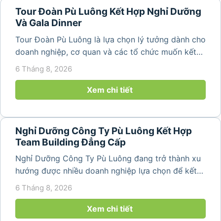
Tour Đoàn Pù Luông Kết Hợp Nghỉ Dưỡng
Và Gala Dinner
Tour Đoàn Pù Luông là lựa chọn lý tưởng dành cho
doanh nghiệp, cơ quan và các tổ chức muốn kết
hợp nghỉ dưỡng, tham quan và tổ chức các hoạt
6 Tháng 8, 2026
động gắn kết tập thể. Với cảnh quan thiên nhiên
nguyên sơ, không khí...
Xem chi tiết
Nghỉ Dưỡng Công Ty Pù Luông Kết Hợp
Team Building Đẳng Cấp
Nghỉ Dưỡng Công Ty Pù Luông đang trở thành xu
hướng được nhiều doanh nghiệp lựa chọn để kết
hợp giữa nghỉ ngơi, tái tạo năng lượng và xây
6 Tháng 8, 2026
dựng tinh thần đồng đội. Thay vì những chuyến du
lịch đơn thuần, nhiều công ty...
Xem chi tiết