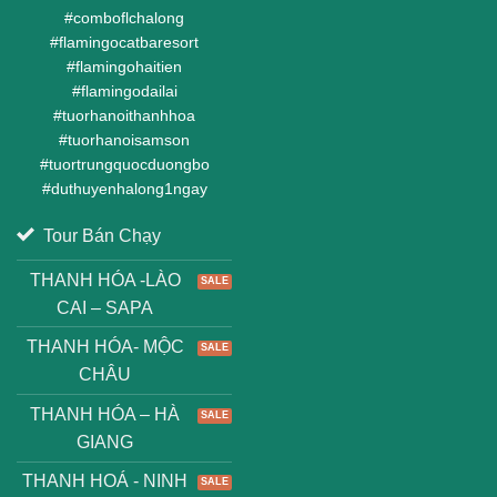
#
comboflchalong
#
flamingocatbaresort
#
flamingohaitien
#
flamingodailai
#
tuorhanoithanhhoa
#
tuorhanoisamson
#
tuortrungquocduongbo
#
duthuyenhalong1ngay
Tour Bán Chạy
THANH HÓA -LÀO
CAI – SAPA
THANH HÓA- MỘC
CHÂU
THANH HÓA – HÀ
GIANG
THANH HOÁ - NINH