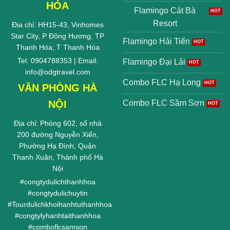
HÓA
Flamingo Cát Bà
Resort
Địa chỉ: HH15-43, Vinhomes
Star City, P Đông Hương, TP
Flamingo Hải Tiến
Thanh Hóa, T Thanh Hóa
Tel: 0904788353 | Email:
Flamingo Đại Lải
info@odgtravel.com
Combo FLC Hạ Long
VĂN PHÒNG HÀ
NỘI
Combo FLC Sầm Sơn
Địa chỉ: Phòng 602, số nhà
200 đường Nguyễn Xiển,
Phường Hạ Đình, Quận
Thanh Xuân, Thành phố Hà
Nội
#
congtydulichthanhhoa
#
congtydulichuytin
#
Tourdulichkhoihanhtuthanhhoa
#
congtylyhanhtaithanhhoa
#
comboflcsamson