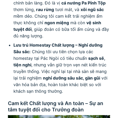
chính bản làng. Đó là vị
cá nướng Pa Pỉnh Tộp
thơm lừng,
rau rừng
tươi mát, và
xôi ngũ sắc
mềm dẻo. Chúng tôi cam kết trải nghiệm ẩm
thực không chỉ
ngon miệng
mà còn
vệ sinh
tuyệt đối
, giúp đoàn có bữa tối ấm cúng và đầy
đủ năng lượng.
Lưu trú Homestay Chất lượng – Nghỉ dưỡng
Sâu sắc:
Chúng tôi ưu tiên chọn lựa các
homestay tại Pác Ngòi có tiêu chuẩn
sạch sẽ,
tiện nghi
, nhưng vẫn giữ trọn vẹn nét kiến trúc
truyền thống. Việc nghỉ lại tại nhà sàn sẽ mang
lại trải nghiệm
nghỉ dưỡng sâu sắc, gần gũi
với
văn hóa bản địa, hoàn toàn khác biệt so với
khách sạn thông thường.
Cam kết Chất lượng và An toàn – Sự an
tâm tuyệt đối cho Trưởng đoàn