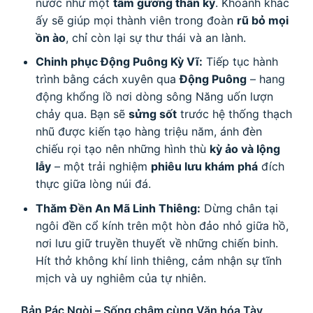
nước như một
tấm gương thần kỳ
. Khoảnh khắc
ấy sẽ giúp mọi thành viên trong đoàn
rũ bỏ mọi
ồn ào
, chỉ còn lại sự thư thái và an lành.
Chinh phục Động Puông Kỳ Vĩ:
Tiếp tục hành
trình bằng cách xuyên qua
Động Puông
– hang
động khổng lồ nơi dòng sông Năng uốn lượn
chảy qua. Bạn sẽ
sửng sốt
trước hệ thống thạch
nhũ được kiến tạo hàng triệu năm, ánh đèn
chiếu rọi tạo nên những hình thù
kỳ ảo và lộng
lẫy
– một trải nghiệm
phiêu lưu khám phá
đích
thực giữa lòng núi đá.
Thăm Đền An Mã Linh Thiêng:
Dừng chân tại
ngôi đền cổ kính trên một hòn đảo nhỏ giữa hồ,
nơi lưu giữ truyền thuyết về những chiến binh.
Hít thở không khí linh thiêng, cảm nhận sự tĩnh
mịch và uy nghiêm của tự nhiên.
Bản Pác Ngòi – Sống chậm cùng Văn hóa Tày