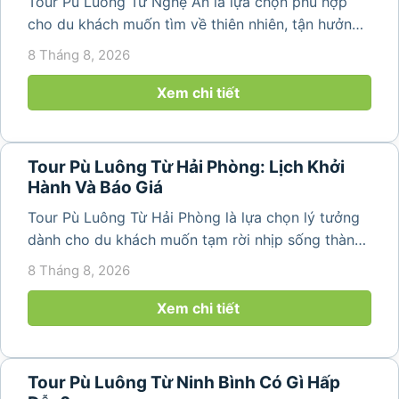
Tour Pù Luông Từ Nghệ An là lựa chọn phù hợp
cho du khách muốn tìm về thiên nhiên, tận hưởng
không khí trong lành và khám phá vẻ đẹp bình yên
8 Tháng 8, 2026
của vùng núi Thanh Hóa. Với những bản làng mộc
mạc, ruộng bậc...
Xem chi tiết
Tour Pù Luông Từ Hải Phòng: Lịch Khởi
Hành Và Báo Giá
Tour Pù Luông Từ Hải Phòng là lựa chọn lý tưởng
dành cho du khách muốn tạm rời nhịp sống thành
phố để tìm về không gian núi rừng trong lành,
8 Tháng 8, 2026
những bản làng bình yên và cảnh quan ruộng bậc
thang đặc trưng. Từ...
Xem chi tiết
Tour Pù Luông Từ Ninh Bình Có Gì Hấp