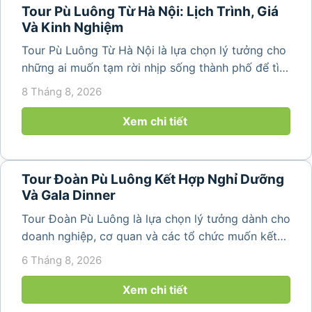
Tour Pù Luông Từ Hà Nội: Lịch Trình, Giá
Và Kinh Nghiệm
Tour Pù Luông Từ Hà Nội là lựa chọn lý tưởng cho
những ai muốn tạm rời nhịp sống thành phố để tìm
về không gian núi rừng xanh mát, những bản làng
8 Tháng 8, 2026
yên bình và ruộng bậc thang đặc trưng của Pù
Luông. Với...
Xem chi tiết
Tour Đoàn Pù Luông Kết Hợp Nghỉ Dưỡng
Và Gala Dinner
Tour Đoàn Pù Luông là lựa chọn lý tưởng dành cho
doanh nghiệp, cơ quan và các tổ chức muốn kết
hợp nghỉ dưỡng, tham quan và tổ chức các hoạt
6 Tháng 8, 2026
động gắn kết tập thể. Với cảnh quan thiên nhiên
nguyên sơ, không khí...
Xem chi tiết