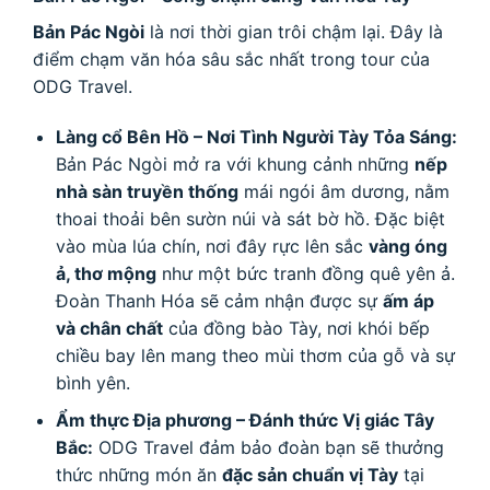
Bản Pác Ngòi
là nơi thời gian trôi chậm lại. Đây là
điểm chạm văn hóa sâu sắc nhất trong tour của
ODG Travel.
Làng cổ Bên Hồ – Nơi Tình Người Tày Tỏa Sáng:
Bản Pác Ngòi mở ra với khung cảnh những
nếp
nhà sàn truyền thống
mái ngói âm dương, nằm
thoai thoải bên sườn núi và sát bờ hồ. Đặc biệt
vào mùa lúa chín, nơi đây rực lên sắc
vàng óng
ả, thơ mộng
như một bức tranh đồng quê yên ả.
Đoàn Thanh Hóa sẽ cảm nhận được sự
ấm áp
và chân chất
của đồng bào Tày, nơi khói bếp
chiều bay lên mang theo mùi thơm của gỗ và sự
bình yên.
Ẩm thực Địa phương – Đánh thức Vị giác Tây
Bắc:
ODG Travel đảm bảo đoàn bạn sẽ thưởng
thức những món ăn
đặc sản chuẩn vị Tày
tại