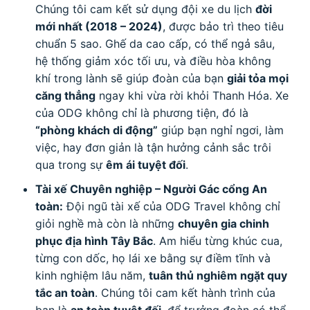
Chúng tôi cam kết sử dụng đội xe du lịch
đời
mới nhất (2018 – 2024)
, được bảo trì theo tiêu
chuẩn
5
sao. Ghế da cao cấp, có thể ngả sâu,
hệ thống giảm xóc tối ưu, và điều hòa không
khí trong lành sẽ giúp đoàn của bạn
giải tỏa mọi
căng thẳng
ngay khi vừa rời khỏi Thanh Hóa. Xe
của ODG không chỉ là phương tiện, đó là
“phòng khách di động”
giúp bạn nghỉ ngơi, làm
việc, hay đơn giản là tận hưởng cảnh sắc trôi
qua trong sự
êm ái tuyệt đối
.
Tài xế Chuyên nghiệp – Người Gác cổng An
toàn:
Đội ngũ tài xế của ODG Travel không chỉ
giỏi nghề mà còn là những
chuyên gia chinh
phục địa hình Tây Bắc
. Am hiểu từng khúc cua,
từng con dốc, họ lái xe bằng sự điềm tĩnh và
kinh nghiệm lâu năm,
tuân thủ nghiêm ngặt quy
tắc an toàn
. Chúng tôi cam kết hành trình của