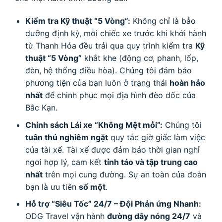
Kiểm tra Kỹ thuật “5 Vòng”:
Không chỉ là bảo
dưỡng định kỳ, mỗi chiếc xe trước khi khởi hành
từ Thanh Hóa đều trải qua quy trình kiểm tra
Kỹ
thuật “5 Vòng”
khắt khe (động cơ, phanh, lốp,
đèn, hệ thống điều hòa). Chúng tôi đảm bảo
phương tiện của bạn luôn ở trạng thái
hoàn hảo
nhất
để chinh phục mọi địa hình đèo dốc của
Bắc Kạn.
Chính sách Lái xe “Không Mệt mỏi”:
Chúng tôi
tuân thủ nghiêm ngặt
quy tắc giờ giấc làm việc
của tài xế. Tài xế được đảm bảo thời gian nghỉ
ngơi hợp lý, cam kết
tỉnh táo và tập trung cao
nhất
trên mọi cung đường. Sự an toàn của đoàn
bạn là ưu tiên
số một
.
Hỗ trợ “Siêu Tốc” 24/7 – Đội Phản ứng Nhanh:
ODG Travel vận hành
đường dây nóng 24/7
và