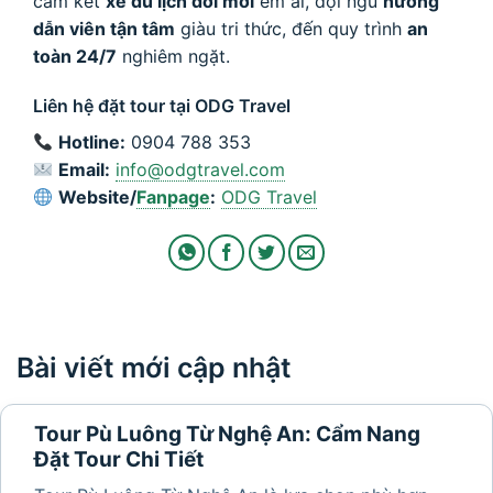
cam kết
xe du lịch đời mới
êm ái, đội ngũ
hướng
dẫn viên tận tâm
giàu tri thức, đến quy trình
an
toàn 24/7
nghiêm ngặt.
Liên hệ đặt tour tại ODG Travel
Hotline:
0904 788 353
Email:
info@odgtravel.com
Website/
Fanpage
:
ODG Travel
Bài viết mới cập nhật
Tour Pù Luông Từ Nghệ An: Cẩm Nang
Đặt Tour Chi Tiết