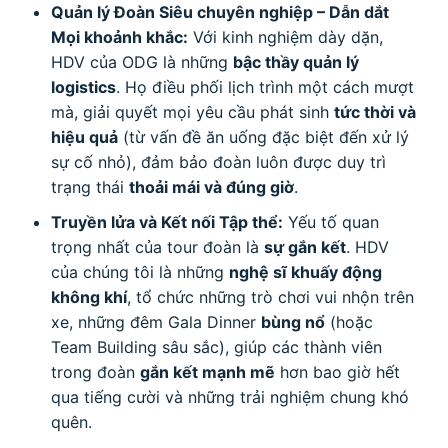
Quản lý Đoàn Siêu chuyên nghiệp – Dẫn dắt
Mọi khoảnh khắc:
Với kinh nghiệm dày dặn,
HDV của ODG là những
bậc thầy quản lý
logistics
. Họ điều phối lịch trình một cách mượt
mà, giải quyết mọi yêu cầu phát sinh
tức thời và
hiệu quả
(từ vấn đề ăn uống đặc biệt đến xử lý
sự cố nhỏ), đảm bảo đoàn luôn được duy trì
trạng thái
thoải mái và đúng giờ
.
Truyền lửa và Kết nối Tập thể:
Yếu tố quan
trọng nhất của tour đoàn là
sự gắn kết
. HDV
của chúng tôi là những
nghệ sĩ khuấy động
không khí
, tổ chức những trò chơi vui nhộn trên
xe, những đêm Gala Dinner
bùng nổ
(hoặc
Team Building sâu sắc), giúp các thành viên
trong đoàn
gắn kết mạnh mẽ
hơn bao giờ hết
qua tiếng cười và những trải nghiệm chung khó
quên.