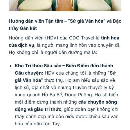
Hướng dẫn viên Tận tâm – “Sứ giả Văn hóa” và Bậc
thầy Gắn kết
Hướng dẫn viên (HDV) của ODG Travel là
tinh hoa
của dịch vụ
, là người mang linh hồn vào chuyến đi.
Họ không chỉ là người dẫn đường mà là:
Kho Tri thức Sâu sắc – Biến Điểm đến thành
Câu chuyện:
HDV của chúng tôi là những
“Sứ
giả Văn hóa”
thực thụ. Họ am hiểu sâu sắc về
lịch sử, địa chất và những truyền thuyết ly kỳ
xung quanh Hồ Ba Bể, Động Puông. Họ sẽ biến
mỗi điểm dừng thành những
câu chuyện sống
động và giàu tri thức
, giúp đoàn bạn không chỉ
thấy
cảnh đẹp mà còn
hiểu
được chiều sâu văn
hóa của dân tộc Tày.