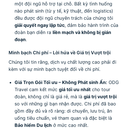
một đội ngũ hỗ trợ tại chỗ. Bất kỳ tình huống
nào phát sinh (từ y tế, kỹ thuật, đến logistics)
đều được đội ngũ chuyên trách của chúng tôi
giải quyết ngay lập tức
, đảm bảo hành trình của
đoàn bạn diễn ra
liền mạch và không bị gián
đoạn
.
Minh bạch Chi phí – Lời hứa về Giá trị Vượt trội
Chúng tôi tin rằng, dịch vụ chất lượng cao phải đi
kèm với sự minh bạch tuyệt đối về chi phí.
Giá Trọn Gói Tối ưu – Không Phát sinh Ẩn:
ODG
Travel cam kết mức
giá tối ưu nhất
cho tour
đoàn, không chỉ là giá rẻ, mà là
giá trị vượt trội
so với những gì bạn nhận được. Chi phí đã bao
gồm đầy đủ và rõ ràng: di chuyển, lưu trú, ăn
uống tiêu chuẩn, vé tham quan và đặc biệt là
Bảo hiểm Du lịch
ở mức cao nhất.