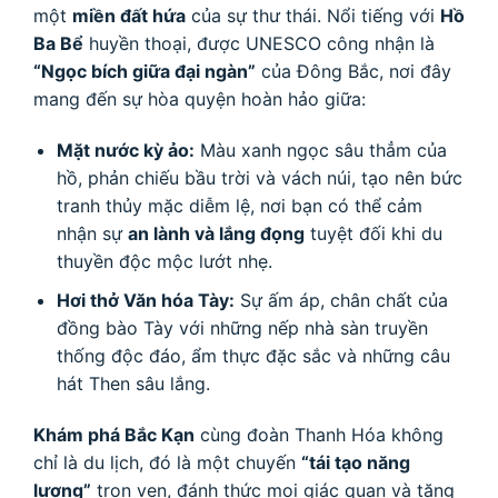
một
miền đất hứa
của sự thư thái. Nổi tiếng với
Hồ
Ba Bể
huyền thoại, được UNESCO công nhận là
“Ngọc bích giữa đại ngàn”
của Đông Bắc, nơi đây
mang đến sự hòa quyện hoàn hảo giữa:
Mặt nước kỳ ảo:
Màu xanh ngọc sâu thẳm của
hồ, phản chiếu bầu trời và vách núi, tạo nên bức
tranh thủy mặc diễm lệ, nơi bạn có thể cảm
nhận sự
an lành và lắng đọng
tuyệt đối khi du
thuyền độc mộc lướt nhẹ.
Hơi thở Văn hóa Tày:
Sự ấm áp, chân chất của
đồng bào Tày với những nếp nhà sàn truyền
thống độc đáo, ẩm thực đặc sắc và những câu
hát Then sâu lắng.
Khám phá Bắc Kạn
cùng đoàn Thanh Hóa không
chỉ là du lịch, đó là một chuyến
“tái tạo năng
lượng”
trọn vẹn, đánh thức mọi giác quan và tăng