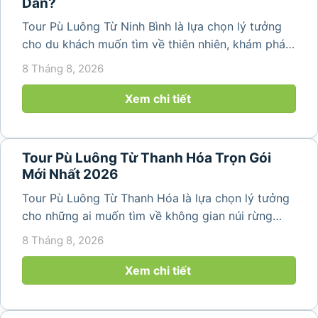
Dẫn?
Tour Pù Luông Từ Ninh Bình là lựa chọn lý tưởng
cho du khách muốn tìm về thiên nhiên, khám phá
bản làng và tận hưởng không gian nghỉ dưỡng yên
8 Tháng 8, 2026
bình. Với lịch trình 2N1Đ hoặc 3N2Đ, hành trình có
thể kết hợp tham...
Xem chi tiết
Tour Pù Luông Từ Thanh Hóa Trọn Gói
Mới Nhất 2026
Tour Pù Luông Từ Thanh Hóa là lựa chọn lý tưởng
cho những ai muốn tìm về không gian núi rừng
trong lành, ruộng bậc thang xanh mướt và những
8 Tháng 8, 2026
bản làng bình yên ngay trong một hành trình ngắn
ngày. Không cần di chuyển...
Xem chi tiết