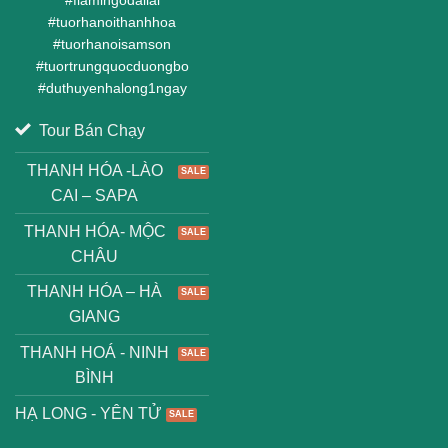
#
flamingodailai
#
tuorhanoithanhhoa
#
tuorhanoisamson
#
tuortrungquocduongbo
#
duthuyenhalong1ngay
Tour Bán Chạy
THANH HÓA -LÀO
CAI – SAPA
THANH HÓA- MỘC
CHÂU
THANH HÓA – HÀ
GIANG
THANH HOÁ - NINH
BÌNH
HẠ LONG - YÊN TỬ