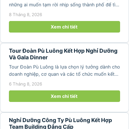
những ai muốn tạm rời nhịp sống thành phố để tìm
về không gian núi rừng xanh mát, những bản làng
8 Tháng 8, 2026
yên bình và ruộng bậc thang đặc trưng của Pù
Luông. Với...
Xem chi tiết
Tour Đoàn Pù Luông Kết Hợp Nghỉ Dưỡng
Và Gala Dinner
Tour Đoàn Pù Luông là lựa chọn lý tưởng dành cho
doanh nghiệp, cơ quan và các tổ chức muốn kết
hợp nghỉ dưỡng, tham quan và tổ chức các hoạt
6 Tháng 8, 2026
động gắn kết tập thể. Với cảnh quan thiên nhiên
nguyên sơ, không khí...
Xem chi tiết
Nghỉ Dưỡng Công Ty Pù Luông Kết Hợp
Team Building Đẳng Cấp