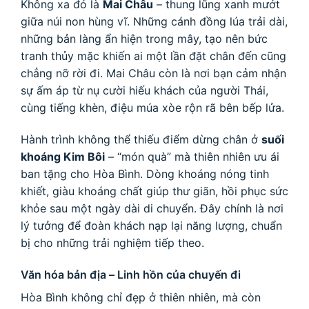
Không xa đó là
Mai Châu
– thung lũng xanh mướt
giữa núi non hùng vĩ. Những cánh đồng lúa trải dài,
những bản làng ẩn hiện trong mây, tạo nên bức
tranh thủy mặc khiến ai một lần đặt chân đến cũng
chẳng nỡ rời đi. Mai Châu còn là nơi bạn cảm nhận
sự ấm áp từ nụ cười hiếu khách của người Thái,
cùng tiếng khèn, điệu múa xòe rộn rã bên bếp lửa.
Hành trình không thể thiếu điểm dừng chân ở
suối
khoáng Kim Bôi
– “món quà” mà thiên nhiên ưu ái
ban tặng cho Hòa Bình. Dòng khoáng nóng tinh
khiết, giàu khoáng chất giúp thư giãn, hồi phục sức
khỏe sau một ngày dài di chuyển. Đây chính là nơi
lý tưởng để đoàn khách nạp lại năng lượng, chuẩn
bị cho những trải nghiệm tiếp theo.
Văn hóa bản địa – Linh hồn của chuyến đi
Hòa Bình không chỉ đẹp ở thiên nhiên, mà còn