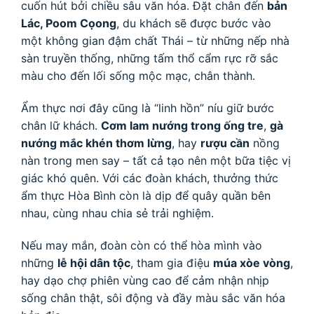
cuốn hút bởi chiều sâu văn hóa. Đặt chân đến
bản
Lác, Poom Cọong
, du khách sẽ được bước vào
một không gian đậm chất Thái – từ những nếp nhà
sàn truyền thống, những tấm thổ cẩm rực rỡ sắc
màu cho đến lối sống mộc mạc, chân thành.
Ẩm thực nơi đây cũng là “linh hồn” níu giữ bước
chân lữ khách.
Cơm lam nướng trong ống tre
,
gà
nướng mắc khén thơm lừng
, hay
rượu cần
nồng
nàn trong men say – tất cả tạo nên một bữa tiệc vị
giác khó quên. Với các đoàn khách, thưởng thức
ẩm thực Hòa Bình còn là dịp để quây quần bên
nhau, cùng nhau chia sẻ trải nghiệm.
Nếu may mắn, đoàn còn có thể hòa mình vào
những
lễ hội dân tộc
, tham gia điệu
múa xòe vòng
,
hay dạo chợ phiên vùng cao để cảm nhận nhịp
sống chân thật, sôi động và đầy màu sắc văn hóa