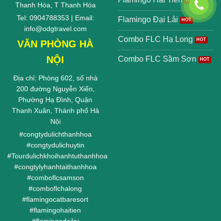
Thanh Hóa, T Thanh Hóa
Tel: 0904788353 | Email:
Flamingo Đại Lải
info@odgtravel.com
Combo FLC Hạ Long
VĂN PHÒNG HÀ
NỘI
Combo FLC Sầm Sơn
Địa chỉ: Phòng 602, số nhà
200 đường Nguyễn Xiển,
Phường Hạ Đình, Quận
Thanh Xuân, Thành phố Hà
Nội
#
congtydulichthanhhoa
#
congtydulichuytin
#
Tourdulichkhoihanhtuthanhhoa
#
congtylyhanhtaithanhhoa
#
comboflcsamson
#
comboflchalong
#
flamingocatbaresort
#
flamingohaitien