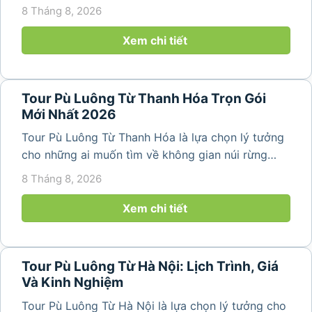
bản làng và tận hưởng không gian nghỉ dưỡng yên
8 Tháng 8, 2026
bình. Với lịch trình 2N1Đ hoặc 3N2Đ, hành trình có
thể kết hợp tham...
Xem chi tiết
Tour Pù Luông Từ Thanh Hóa Trọn Gói
Mới Nhất 2026
Tour Pù Luông Từ Thanh Hóa là lựa chọn lý tưởng
cho những ai muốn tìm về không gian núi rừng
trong lành, ruộng bậc thang xanh mướt và những
8 Tháng 8, 2026
bản làng bình yên ngay trong một hành trình ngắn
ngày. Không cần di chuyển...
Xem chi tiết
Tour Pù Luông Từ Hà Nội: Lịch Trình, Giá
Và Kinh Nghiệm
Tour Pù Luông Từ Hà Nội là lựa chọn lý tưởng cho