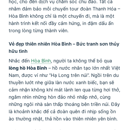
học, cho đến dịch vụ chăm sóc chu đáo. Tất cả
nhằm đảm bảo mỗi chuyến tour đoàn Thanh Hóa –
Hòa Bình không chỉ là một chuyến đi, mà là một
hành trình kết nối đầy cảm hứng, in đậm dấu ấn
trong lòng từng thành viên.
Vẻ đẹp thiên nhiên Hòa Bình – Bức tranh sơn thủy
hữu tình
Nhắc đến
Hòa Bình
, người ta không thể bỏ qua
lòng hồ Hòa Bình
– hồ nước nhân tạo lớn nhất Việt
Nam, được ví như “Hạ Long trên núi”. Ngồi trên du
thuyền lướt nhẹ giữa làn nước xanh biếc, bạn sẽ
cảm nhận không khí mát lành len qua từng hơi thở,
ngắm nhìn những hòn đảo nhỏ nhấp nhô, cùng
những ngôi nhà sàn thấp thoáng bên triền núi. Đây
là khoảnh khắc để cả đoàn quên đi nhịp sống ồn
ào thường nhật, thả hồn vào thiên nhiên yên bình.