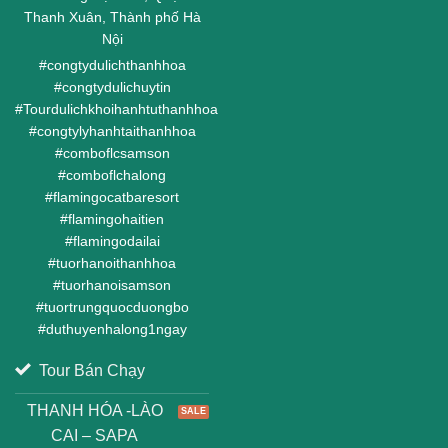
Thanh Xuân, Thành phố Hà
Nội
#
congtydulichthanhhoa
#
congtydulichuytin
#
Tourdulichkhoihanhtuthanhhoa
#
congtylyhanhtaithanhhoa
#
comboflcsamson
#
comboflchalong
#
flamingocatbaresort
#
flamingohaitien
#
flamingodailai
#
tuorhanoithanhhoa
#
tuorhanoisamson
#
tuortrungquocduongbo
#
duthuyenhalong1ngay
Tour Bán Chạy
THANH HÓA -LÀO
CAI – SAPA