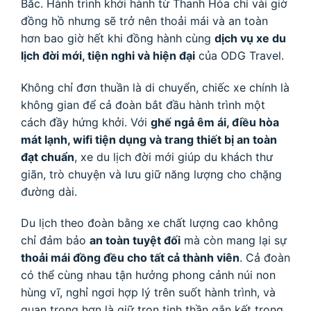
Bắc. Hành trình khởi hành từ Thanh Hóa chỉ vài giờ
đồng hồ nhưng sẽ trở nên thoải mái và an toàn
hơn bao giờ hết khi đồng hành cùng
dịch vụ xe du
lịch đời mới, tiện nghi và hiện đại
của ODG Travel.
Không chỉ đơn thuần là di chuyển, chiếc xe chính là
không gian để cả đoàn bắt đầu hành trình một
cách đầy hứng khởi. Với
ghế ngả êm ái, điều hòa
mát lạnh, wifi tiện dụng và trang thiết bị an toàn
đạt chuẩn
, xe du lịch đời mới giúp du khách thư
giãn, trò chuyện và lưu giữ năng lượng cho chặng
đường dài.
Du lịch theo đoàn bằng xe chất lượng cao không
chỉ đảm bảo
an toàn tuyệt đối
mà còn mang lại sự
thoải mái đồng đều cho tất cả thành viên
. Cả đoàn
có thể cùng nhau tận hưởng phong cảnh núi non
hùng vĩ, nghỉ ngơi hợp lý trên suốt hành trình, và
quan trọng hơn là giữ trọn tinh thần gắn kết trong