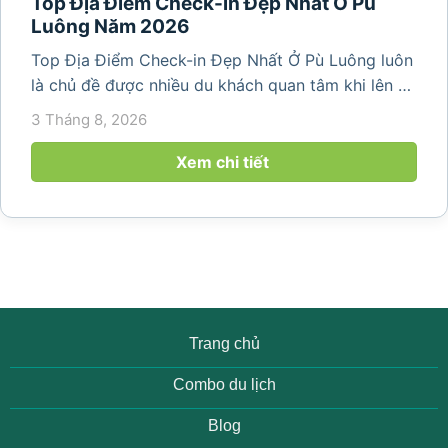
Top Địa Điểm Check-in Đẹp Nhất Ở Pù
Luông Năm 2026
Top Địa Điểm Check-in Đẹp Nhất Ở Pù Luông luôn
là chủ đề được nhiều du khách quan tâm khi lên kế
hoạch khám phá vùng đất thiên nhiên nổi tiếng
3 Tháng 8, 2026
của Thanh Hóa. Với ruộng bậc thang trải dài, bản
làng yên bình, thác...
Xem chi tiết
Trang chủ
Combo du lịch
Blog