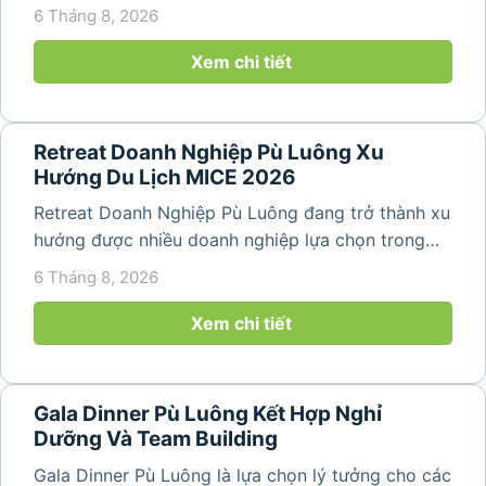
hợp giữa nghỉ ngơi, tái tạo năng lượng và xây
6 Tháng 8, 2026
dựng tinh thần đồng đội. Thay vì những chuyến du
lịch đơn thuần, nhiều công ty...
Xem chi tiết
Retreat Doanh Nghiệp Pù Luông Xu
Hướng Du Lịch MICE 2026
Retreat Doanh Nghiệp Pù Luông đang trở thành xu
hướng được nhiều doanh nghiệp lựa chọn trong
năm 2026 khi nhu cầu kết hợp nghỉ dưỡng, hội
6 Tháng 8, 2026
họp và gắn kết đội ngũ ngày càng tăng. Không chỉ
mang đến khoảng thời gian thư giãn...
Xem chi tiết
Gala Dinner Pù Luông Kết Hợp Nghỉ
Dưỡng Và Team Building
Gala Dinner Pù Luông là lựa chọn lý tưởng cho các