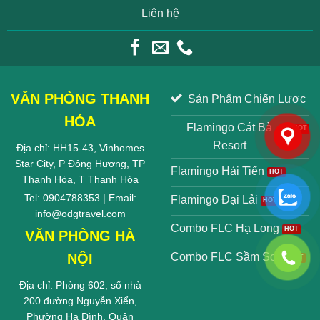
Liên hệ
VĂN PHÒNG THANH
Sản Phẩm Chiến Lược
HÓA
Flamingo Cát Bà
Resort
Địa chỉ: HH15-43, Vinhomes
Star City, P Đông Hương, TP
Flamingo Hải Tiến
Thanh Hóa, T Thanh Hóa
Tel: 0904788353 | Email:
Flamingo Đại Lải
info@odgtravel.com
Combo FLC Hạ Long
VĂN PHÒNG HÀ
NỘI
Combo FLC Sầm Sơn
Địa chỉ: Phòng 602, số nhà
200 đường Nguyễn Xiển,
Phường Hạ Đình, Quận