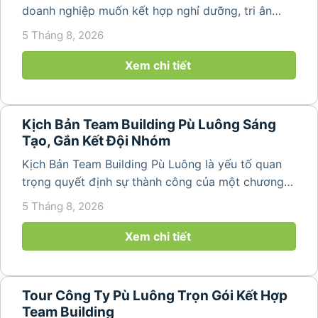
doanh nghiệp muốn kết hợp nghỉ dưỡng, tri ân
nhân viên và xây dựng tinh thần đồng đội trong
5 Tháng 8, 2026
không gian thiên nhiên yên bình. Với khung cảnh
núi rừng hùng vĩ, không khí...
Xem chi tiết
Kịch Bản Team Building Pù Luông Sáng
Tạo, Gắn Kết Đội Nhóm
Kịch Bản Team Building Pù Luông là yếu tố quan
trọng quyết định sự thành công của một chương
trình du lịch doanh nghiệp. Một kịch bản được xây
5 Tháng 8, 2026
dựng bài bản không chỉ mang đến những phút
giây vui vẻ, sôi động mà còn...
Xem chi tiết
Tour Công Ty Pù Luông Trọn Gói Kết Hợp
Team Building