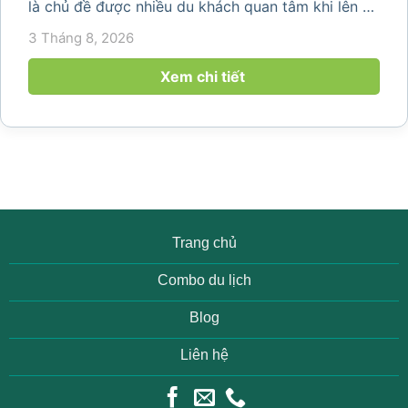
là chủ đề được nhiều du khách quan tâm khi lên kế
hoạch khám phá vùng đất thiên nhiên nổi tiếng
3 Tháng 8, 2026
của Thanh Hóa. Với ruộng bậc thang trải dài, bản
làng yên bình, thác...
Xem chi tiết
Trang chủ
Combo du lịch
Blog
Liên hệ