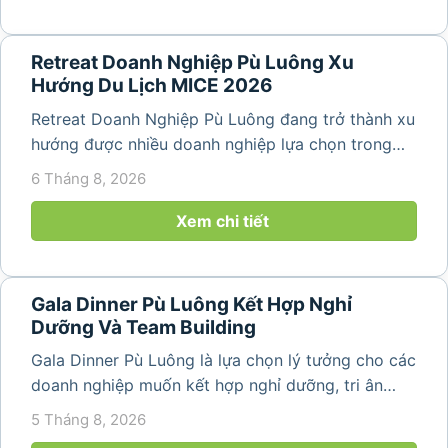
Retreat Doanh Nghiệp Pù Luông Xu
Hướng Du Lịch MICE 2026
Retreat Doanh Nghiệp Pù Luông đang trở thành xu
hướng được nhiều doanh nghiệp lựa chọn trong
năm 2026 khi nhu cầu kết hợp nghỉ dưỡng, hội
6 Tháng 8, 2026
họp và gắn kết đội ngũ ngày càng tăng. Không chỉ
mang đến khoảng thời gian thư giãn...
Xem chi tiết
Gala Dinner Pù Luông Kết Hợp Nghỉ
Dưỡng Và Team Building
Gala Dinner Pù Luông là lựa chọn lý tưởng cho các
doanh nghiệp muốn kết hợp nghỉ dưỡng, tri ân
nhân viên và xây dựng tinh thần đồng đội trong
5 Tháng 8, 2026
không gian thiên nhiên yên bình. Với khung cảnh