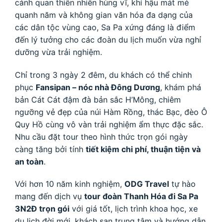
cảnh quan thiên nhiên hùng vĩ, khí hậu mát mẻ
quanh năm và không gian văn hóa đa dạng của
các dân tộc vùng cao, Sa Pa xứng đáng là điểm
đến lý tưởng cho các đoàn du lịch muốn vừa nghỉ
dưỡng vừa trải nghiệm.
Chỉ trong 3 ngày 2 đêm, du khách có thể chinh
phục
Fansipan – nóc nhà Đông Dương
, khám phá
bản Cát Cát đậm đà bản sắc H’Mông, chiêm
ngưỡng vẻ đẹp của núi Hàm Rồng, thác Bạc, đèo Ô
Quy Hồ cùng vô vàn trải nghiệm ẩm thực đặc sắc.
Nhu cầu đặt tour theo hình thức trọn gói ngày
càng tăng bởi tính
tiết kiệm chi phí, thuận tiện và
an toàn
.
Với hơn 10 năm kinh nghiệm,
ODG Travel
tự hào
mang đến dịch vụ
tour đoàn Thanh Hóa đi Sa Pa
3N2Đ trọn gói
với giá tốt, lịch trình khoa học, xe
du lịch đời mới, khách sạn trung tâm và hướng dẫn