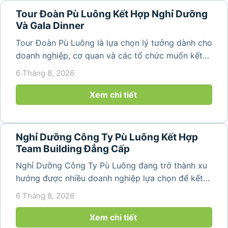
Tour Đoàn Pù Luông Kết Hợp Nghỉ Dưỡng
Và Gala Dinner
Tour Đoàn Pù Luông là lựa chọn lý tưởng dành cho
doanh nghiệp, cơ quan và các tổ chức muốn kết
hợp nghỉ dưỡng, tham quan và tổ chức các hoạt
6 Tháng 8, 2026
động gắn kết tập thể. Với cảnh quan thiên nhiên
nguyên sơ, không khí...
Xem chi tiết
Nghỉ Dưỡng Công Ty Pù Luông Kết Hợp
Team Building Đẳng Cấp
Nghỉ Dưỡng Công Ty Pù Luông đang trở thành xu
hướng được nhiều doanh nghiệp lựa chọn để kết
hợp giữa nghỉ ngơi, tái tạo năng lượng và xây
6 Tháng 8, 2026
dựng tinh thần đồng đội. Thay vì những chuyến du
lịch đơn thuần, nhiều công ty...
Xem chi tiết