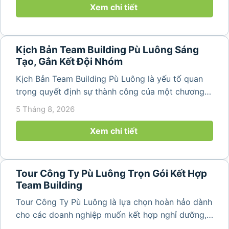
núi rừng hùng vĩ, không khí...
Xem chi tiết
Kịch Bản Team Building Pù Luông Sáng
Tạo, Gắn Kết Đội Nhóm
Kịch Bản Team Building Pù Luông là yếu tố quan
trọng quyết định sự thành công của một chương
trình du lịch doanh nghiệp. Một kịch bản được xây
5 Tháng 8, 2026
dựng bài bản không chỉ mang đến những phút
giây vui vẻ, sôi động mà còn...
Xem chi tiết
Tour Công Ty Pù Luông Trọn Gói Kết Hợp
Team Building
Tour Công Ty Pù Luông là lựa chọn hoàn hảo dành
cho các doanh nghiệp muốn kết hợp nghỉ dưỡng,
team building và gắn kết tập thể trong không gian