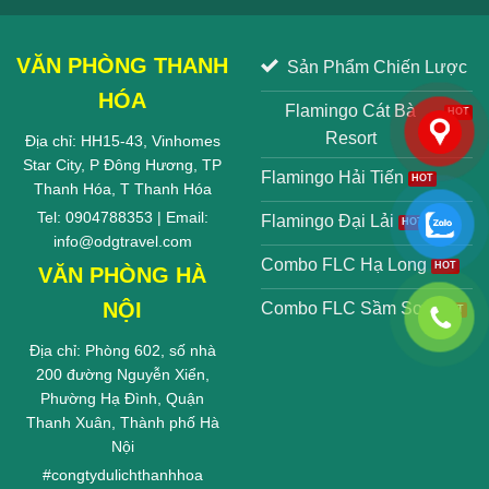
VĂN PHÒNG THANH
Sản Phẩm Chiến Lược
HÓA
Flamingo Cát Bà
Resort
Địa chỉ: HH15-43, Vinhomes
Star City, P Đông Hương, TP
Flamingo Hải Tiến
Thanh Hóa, T Thanh Hóa
Tel: 0904788353 | Email:
Flamingo Đại Lải
info@odgtravel.com
Combo FLC Hạ Long
VĂN PHÒNG HÀ
NỘI
Combo FLC Sầm Sơn
Địa chỉ: Phòng 602, số nhà
200 đường Nguyễn Xiển,
Phường Hạ Đình, Quận
Thanh Xuân, Thành phố Hà
Nội
#
congtydulichthanhhoa