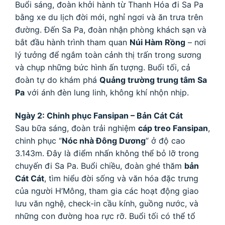
Buổi sáng, đoàn khởi hành từ Thanh Hóa đi Sa Pa
bằng xe du lịch đời mới, nghỉ ngơi và ăn trưa trên
đường. Đến Sa Pa, đoàn nhận phòng khách sạn và
bắt đầu hành trình tham quan
Núi Hàm Rồng
– nơi
lý tưởng để ngắm toàn cảnh thị trấn trong sương
và chụp những bức hình ấn tượng. Buổi tối, cả
đoàn tự do khám phá
Quảng trường trung tâm Sa
Pa
với ánh đèn lung linh, không khí nhộn nhịp.
Ngày 2: Chinh phục Fansipan – Bản Cát Cát
Sau bữa sáng, đoàn trải nghiệm
cáp treo Fansipan
,
chinh phục “
Nóc nhà Đông Dương
” ở độ cao
3.143m. Đây là điểm nhấn không thể bỏ lỡ trong
chuyến đi Sa Pa. Buổi chiều, đoàn ghé thăm
bản
Cát Cát
, tìm hiểu đời sống và văn hóa đặc trưng
của người H’Mông, tham gia các hoạt động giao
lưu văn nghệ, check-in cầu kính, guồng nước, và
những con đường hoa rực rỡ. Buổi tối có thể tổ