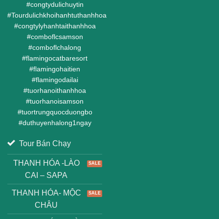
#
congtydulichuytin
#
Tourdulichkhoihanhtuthanhhoa
#
congtylyhanhtaithanhhoa
#
comboflcsamson
#
comboflchalong
#
flamingocatbaresort
#
flamingohaitien
#
flamingodailai
#
tuorhanoithanhhoa
#
tuorhanoisamson
#
tuortrungquocduongbo
#
duthuyenhalong1ngay
Tour Bán Chạy
THANH HÓA -LÀO
CAI – SAPA
THANH HÓA- MỘC
CHÂU