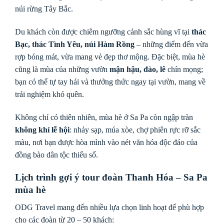
núi rừng Tây Bắc.
Du khách còn được chiêm ngưỡng cảnh sắc hùng vĩ tại
thác
Bạc, thác Tình Yêu, núi Hàm Rồng
– những điểm đến vừa
rợp bóng mát, vừa mang vẻ đẹp thơ mộng. Đặc biệt, mùa hè
cũng là mùa của những vườn
mận hậu, đào, lê
chín mọng;
bạn có thể tự tay hái và thưởng thức ngay tại vườn, mang về
trải nghiệm khó quên.
Không chỉ có thiên nhiên, mùa hè ở Sa Pa còn ngập tràn
không khí lễ hội
: nhảy sạp, múa xòe, chợ phiên rực rỡ sắc
màu, nơi bạn được hòa mình vào nét văn hóa độc đáo của
đồng bào dân tộc thiểu số.
Lịch trình gợi ý tour đoàn Thanh Hóa – Sa Pa
mùa hè
ODG Travel mang đến nhiều lựa chọn linh hoạt để phù hợp
cho các đoàn từ 20 – 50 khách: