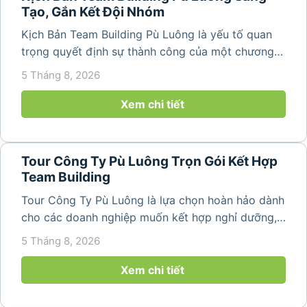
Tạo, Gắn Kết Đội Nhóm
Kịch Bản Team Building Pù Luông là yếu tố quan
trọng quyết định sự thành công của một chương
trình du lịch doanh nghiệp. Một kịch bản được xây
5 Tháng 8, 2026
dựng bài bản không chỉ mang đến những phút
giây vui vẻ, sôi động mà còn...
Xem chi tiết
Tour Công Ty Pù Luông Trọn Gói Kết Hợp
Team Building
Tour Công Ty Pù Luông là lựa chọn hoàn hảo dành
cho các doanh nghiệp muốn kết hợp nghỉ dưỡng,
team building và gắn kết tập thể trong không gian
5 Tháng 8, 2026
thiên nhiên trong lành. Chỉ cách Hà Nội và Thanh
Hóa vài giờ di chuyển,...
Xem chi tiết