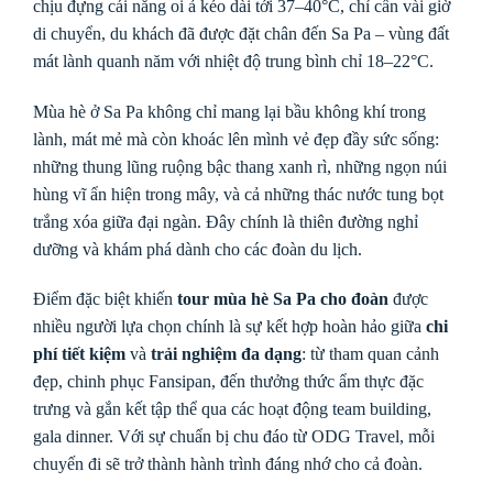
chịu đựng cái nắng oi ả kéo dài tới 37–40°C, chỉ cần vài giờ
di chuyển, du khách đã được đặt chân đến Sa Pa – vùng đất
mát lành quanh năm với nhiệt độ trung bình chỉ 18–22°C.
Mùa hè ở Sa Pa không chỉ mang lại bầu không khí trong
lành, mát mẻ mà còn khoác lên mình vẻ đẹp đầy sức sống:
những thung lũng ruộng bậc thang xanh rì, những ngọn núi
hùng vĩ ẩn hiện trong mây, và cả những thác nước tung bọt
trắng xóa giữa đại ngàn. Đây chính là thiên đường nghỉ
dưỡng và khám phá dành cho các đoàn du lịch.
Điểm đặc biệt khiến
tour mùa hè Sa Pa cho đoàn
được
nhiều người lựa chọn chính là sự kết hợp hoàn hảo giữa
chi
phí tiết kiệm
và
trải nghiệm đa dạng
: từ tham quan cảnh
đẹp, chinh phục Fansipan, đến thưởng thức ẩm thực đặc
trưng và gắn kết tập thể qua các hoạt động team building,
gala dinner. Với sự chuẩn bị chu đáo từ ODG Travel, mỗi
chuyến đi sẽ trở thành hành trình đáng nhớ cho cả đoàn.