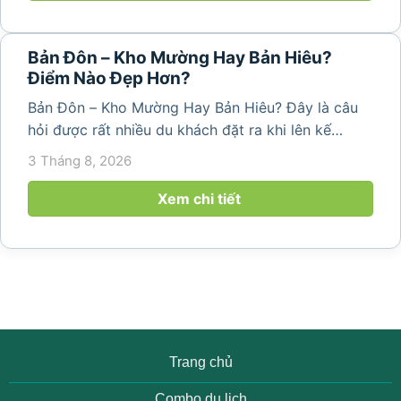
Bản Đôn – Kho Mường Hay Bản Hiêu?
Điểm Nào Đẹp Hơn?
Bản Đôn – Kho Mường Hay Bản Hiêu? Đây là câu
hỏi được rất nhiều du khách đặt ra khi lên kế
hoạch khám phá Pù Luông. Mỗi địa điểm đều
3 Tháng 8, 2026
mang một vẻ đẹp riêng, từ những cánh đồng
ruộng bậc thang, bản làng...
Xem chi tiết
Trang chủ
Combo du lịch