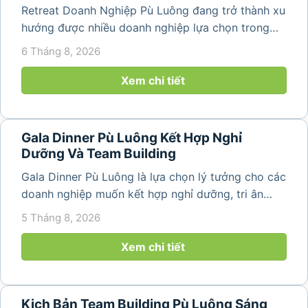
Retreat Doanh Nghiệp Pù Luông đang trở thành xu
hướng được nhiều doanh nghiệp lựa chọn trong
năm 2026 khi nhu cầu kết hợp nghỉ dưỡng, hội
6 Tháng 8, 2026
họp và gắn kết đội ngũ ngày càng tăng. Không chỉ
mang đến khoảng thời gian thư giãn...
Xem chi tiết
Gala Dinner Pù Luông Kết Hợp Nghỉ
Dưỡng Và Team Building
Gala Dinner Pù Luông là lựa chọn lý tưởng cho các
doanh nghiệp muốn kết hợp nghỉ dưỡng, tri ân
nhân viên và xây dựng tinh thần đồng đội trong
5 Tháng 8, 2026
không gian thiên nhiên yên bình. Với khung cảnh
núi rừng hùng vĩ, không khí...
Xem chi tiết
Kịch Bản Team Building Pù Luông Sáng