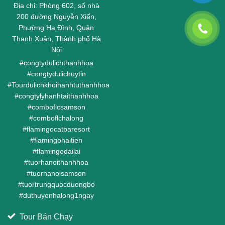
Địa chỉ: Phòng 602, số nhà
200 đường Nguyễn Xiển,
Phường Hạ Đình, Quận
Thanh Xuân, Thành phố Hà
Nội
#
congtydulichthanhhoa
#
congtydulichuytin
#
Tourdulichkhoihanhtuthanhhoa
#
congtylyhanhtaithanhhoa
#
comboflcsamson
#
comboflchalong
#
flamingocatbaresort
#
flamingohaitien
#
flamingodailai
#
tuorhanoithanhhoa
#
tuorhanoisamson
#
tuortrungquocduongbo
#
duthuyenhalong1ngay
Tour Bán Chạy