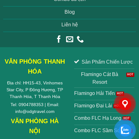
Blog
Liên hệ
VĂN PHÒNG THANH
Sản Phẩm Chiến Lược
HÓA
Flamingo Cát Bà
Resort
Địa chỉ: HH15-43, Vinhomes
Star City, P Đông Hương, TP
Flamingo Hải Tiến
Thanh Hóa, T Thanh Hóa
Tel: 0904788353 | Email:
Flamingo Đại Lải
info@odgtravel.com
Combo FLC Hạ Long
VĂN PHÒNG HÀ
NỘI
Combo FLC Sầm Sơn