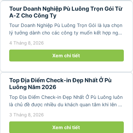
Tour Doanh Nghiệp Pù Luông Trọn Gói Từ
A-Z Cho Công Ty
Tour Doanh Nghiệp Pù Luông Trọn Gói là lựa chọn
lý tưởng dành cho các công ty muốn kết hợp nghỉ
dưỡng, gắn kết đội ngũ và tái tạo năng lượng sau
4 Tháng 8, 2026
những ngày làm việc căng thẳng. Với cảnh quan
thiên nhiên trong lành,...
Xem chi tiết
Top Địa Điểm Check-in Đẹp Nhất Ở Pù
Luông Năm 2026
Top Địa Điểm Check-in Đẹp Nhất Ở Pù Luông luôn
là chủ đề được nhiều du khách quan tâm khi lên kế
hoạch khám phá vùng đất thiên nhiên nổi tiếng
3 Tháng 8, 2026
của Thanh Hóa. Với ruộng bậc thang trải dài, bản
làng yên bình, thác...
Xem chi tiết