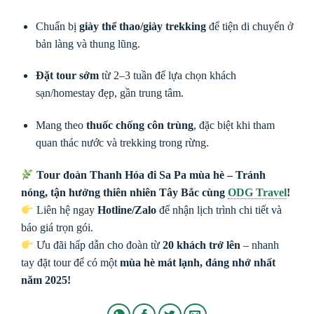
Chuẩn bị
giày thể thao/giày trekking
để tiện di chuyển ở
bản làng và thung lũng.
Đặt tour sớm
từ 2–3 tuần để lựa chọn khách
sạn/homestay đẹp, gần trung tâm.
Mang theo
thuốc chống côn trùng
, đặc biệt khi tham
quan thác nước và trekking trong rừng.
Tour đoàn Thanh Hóa đi Sa Pa mùa hè – Tránh
nóng, tận hưởng thiên nhiên Tây Bắc cùng
ODG Travel
!
Liên hệ ngay
Hotline/Zalo
để nhận lịch trình chi tiết và
báo giá trọn gói.
Ưu đãi hấp dẫn cho đoàn từ
20 khách trở lên
– nhanh
tay đặt tour để có một
mùa hè mát lạnh, đáng nhớ nhất
năm 2025!