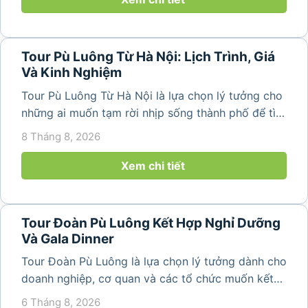
Tour Pù Luông Từ Hà Nội: Lịch Trình, Giá
Và Kinh Nghiệm
Tour Pù Luông Từ Hà Nội là lựa chọn lý tưởng cho
những ai muốn tạm rời nhịp sống thành phố để tìm
về không gian núi rừng xanh mát, những bản làng
8 Tháng 8, 2026
yên bình và ruộng bậc thang đặc trưng của Pù
Luông. Với...
Xem chi tiết
Tour Đoàn Pù Luông Kết Hợp Nghỉ Dưỡng
Và Gala Dinner
Tour Đoàn Pù Luông là lựa chọn lý tưởng dành cho
doanh nghiệp, cơ quan và các tổ chức muốn kết
hợp nghỉ dưỡng, tham quan và tổ chức các hoạt
6 Tháng 8, 2026