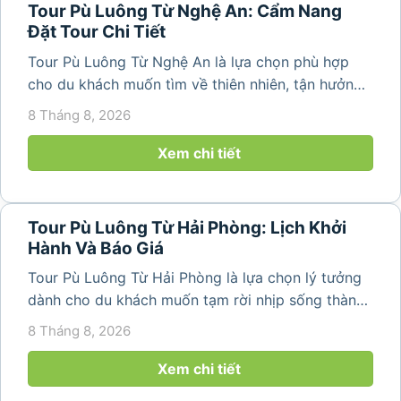
Tour Pù Luông Từ Nghệ An: Cẩm Nang
Đặt Tour Chi Tiết
Tour Pù Luông Từ Nghệ An là lựa chọn phù hợp
cho du khách muốn tìm về thiên nhiên, tận hưởng
không khí trong lành và khám phá vẻ đẹp bình yên
8 Tháng 8, 2026
của vùng núi Thanh Hóa. Với những bản làng mộc
mạc, ruộng bậc...
Xem chi tiết
Tour Pù Luông Từ Hải Phòng: Lịch Khởi
Hành Và Báo Giá
Tour Pù Luông Từ Hải Phòng là lựa chọn lý tưởng
dành cho du khách muốn tạm rời nhịp sống thành
phố để tìm về không gian núi rừng trong lành,
8 Tháng 8, 2026
những bản làng bình yên và cảnh quan ruộng bậc
thang đặc trưng. Từ...
Xem chi tiết