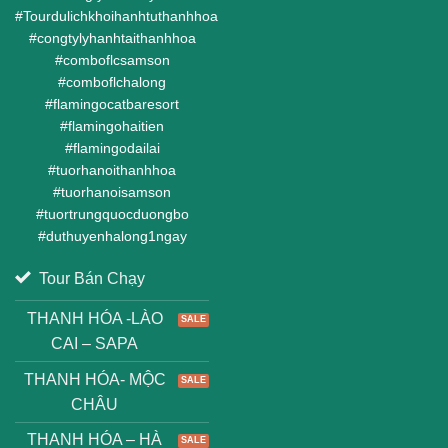
#
Tourdulichkhoihanhtuthanhhoa
#
congtylyhanhtaithanhhoa
#
comboflcsamson
#
comboflchalong
#
flamingocatbaresort
#
flamingohaitien
#
flamingodailai
#
tuorhanoithanhhoa
#
tuorhanoisamson
#
tuortrungquocduongbo
#
duthuyenhalong1ngay
Tour Bán Chạy
THANH HÓA -LÀO
CAI – SAPA
THANH HÓA- MỘC
CHÂU
THANH HÓA – HÀ