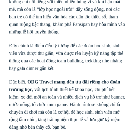
không chỉ nổi tiếng với thiên nhiên hùng vĩ và khí hậu mát
mẻ, mà còn là “lớp học ngoài trời” đầy sống động, nơi các
bạn trẻ có thể tìm hiểu văn hóa các dân tộc thiểu số, tham
quan ruộng bậc thang, khám phá Fansipan hay hòa mình vào
những lễ hội truyền thống.
Đây chính là điểm đến lý tưởng để các đoàn học sinh, sinh
viên vừa được thư giãn, vừa được rèn luyện kỹ năng tập thể
thông qua các hoạt động team building, trekking nhẹ nhàng
hay gala dinner gắn kết.
Đặc biệt,
ODG Travel mang đến ưu đãi riêng cho đoàn
trường học
, với lịch trình thiết kế khoa học, chi phí tiết
kiệm, xe đời mới an toàn và nhiều dịch vụ hỗ trợ như banner,
nước uống, tổ chức mini game. Hành trình sẽ không chỉ là
chuyến đi chơi mà còn là cơ hội để học sinh, sinh viên mở
rộng tầm nhìn, tăng trải nghiệm thực tế và lưu giữ kỷ niệm
đáng nhớ bên thầy cô, bạn bè.