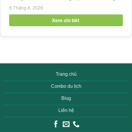
năm 2026 khi nhu cầu kết hợp nghỉ dưỡng, hội
6 Tháng 8, 2026
họp và gắn kết đội ngũ ngày càng tăng. Không chỉ
mang đến khoảng thời gian thư giãn...
Xem chi tiết
Trang chủ
Combo du lịch
Blog
Liên hệ