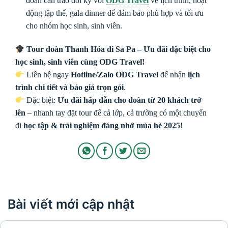
đoàn cần trao đổi kỹ với
ODG Travel
về lịch trình, hoạt
động tập thể, gala dinner để đảm bảo phù hợp và tối ưu
cho nhóm học sinh, sinh viên.
Tour đoàn Thanh Hóa đi Sa Pa – Ưu đãi đặc biệt cho
học sinh, sinh viên cùng ODG Travel!
Liên hệ ngay
Hotline/Zalo ODG Travel
để nhận
lịch
trình chi tiết và báo giá trọn gói
.
Đặc biệt:
Ưu đãi hấp dẫn cho đoàn từ 20 khách trở
lên
– nhanh tay đặt tour để cả lớp, cả trường có một chuyến
đi
học tập & trải nghiệm đáng nhớ mùa hè 2025
!
Bài viết mới cập nhật