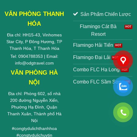
VĂN PHÒNG THANH
Sản Phẩm Chiến Lược
HÓA
Flamingo Cát Bà
Resort
Địa chỉ: HH15-43, Vinhomes
Star City, P Đông Hương, TP
Flamingo Hải Tiến
Thanh Hóa, T Thanh Hóa
Tel: 0904788353 | Email:
Flamingo Đại Lải
info@odgtravel.com
Combo FLC Hạ Long
VĂN PHÒNG HÀ
NỘI
Combo FLC Sầm Sơn
Địa chỉ: Phòng 602, số nhà
200 đường Nguyễn Xiển,
Phường Hạ Đình, Quận
Thanh Xuân, Thành phố Hà
Nội
#
congtydulichthanhhoa
#
congtydulichuytin