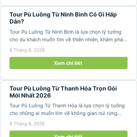
Tour Pù Luông Từ Ninh Bình Có Gì Hấp
Dẫn?
Tour Pù Luông Từ Ninh Bình là lựa chọn lý tưởng
cho du khách muốn tìm về thiên nhiên, khám phá
bản làng và tận hưởng không gian nghỉ dưỡng yên
8 Tháng 8, 2026
bình. Với lịch trình 2N1Đ hoặc 3N2Đ, hành trình có
thể kết hợp tham...
Xem chi tiết
Tour Pù Luông Từ Thanh Hóa Trọn Gói
Mới Nhất 2026
Tour Pù Luông Từ Thanh Hóa là lựa chọn lý tưởng
cho những ai muốn tìm về không gian núi rừng
trong lành, ruộng bậc thang xanh mướt và những
8 Tháng 8, 2026
bản làng bình yên ngay trong một hành trình ngắn
ngày. Không cần di chuyển...
Xem chi tiết