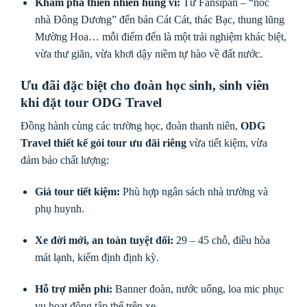
Khám phá thiên nhiên hùng vĩ:
Từ Fansipan – “nóc
nhà Đông Dương” đến bản Cát Cát, thác Bạc, thung lũng
Mường Hoa… mỗi điểm đến là một trải nghiệm khác biệt,
vừa thư giãn, vừa khơi dậy niềm tự hào về đất nước.
Ưu đãi đặc biệt cho đoàn học sinh, sinh viên
khi đặt tour ODG Travel
Đồng hành cùng các trường học, đoàn thanh niên,
ODG
Travel thiết kế gói tour ưu đãi riêng
vừa tiết kiệm, vừa
đảm bảo chất lượng:
Giá tour tiết kiệm:
Phù hợp ngân sách nhà trường và
phụ huynh.
Xe đời mới, an toàn tuyệt đối:
29 – 45 chỗ, điều hòa
mát lạnh, kiểm định định kỳ.
Hỗ trợ miễn phí:
Banner đoàn, nước uống, loa mic phục
vụ hoạt động tập thể trên xe.