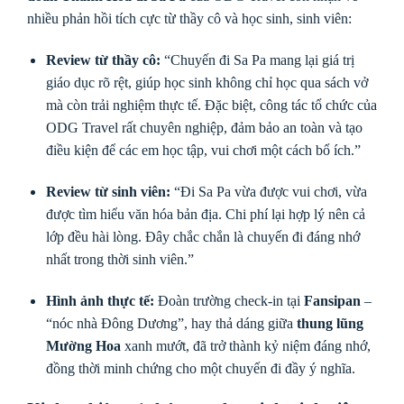
nhiều phản hồi tích cực từ thầy cô và học sinh, sinh viên:
Review từ thầy cô:
“Chuyến đi Sa Pa mang lại giá trị
giáo dục rõ rệt, giúp học sinh không chỉ học qua sách vở
mà còn trải nghiệm thực tế. Đặc biệt, công tác tổ chức của
ODG Travel rất chuyên nghiệp, đảm bảo an toàn và tạo
điều kiện để các em học tập, vui chơi một cách bổ ích.”
Review từ sinh viên:
“Đi Sa Pa vừa được vui chơi, vừa
được tìm hiểu văn hóa bản địa. Chi phí lại hợp lý nên cả
lớp đều hài lòng. Đây chắc chắn là chuyến đi đáng nhớ
nhất trong thời sinh viên.”
Hình ảnh thực tế:
Đoàn trường check-in tại
Fansipan
–
“nóc nhà Đông Dương”, hay thả dáng giữa
thung lũng
Mường Hoa
xanh mướt, đã trở thành kỷ niệm đáng nhớ,
đồng thời minh chứng cho một chuyến đi đầy ý nghĩa.