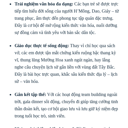
Trải nghiệm văn hóa đa dạng:
Các bạn trẻ sẽ được trực
tiếp tìm hiểu đời sống của người H’Mông, Dao, Giáy – từ
trang phục, ẩm thực đến phong tục tập quán đặc trưng.
Đây là cơ hội để mở rộng kiến thức văn hóa, nuôi dưỡng
sự đồng cảm và tình yêu với bản sắc dân tộc.
Giáo dục thực tế sống động:
Thay vì chỉ học qua sách
vở, các em được tận mắt chứng kiến ruộng bậc thang kỳ
vĩ, thung lũng Mường Hoa xanh ngút ngàn, hay lắng
nghe câu chuyện lịch sử gắn liền với vùng đất Tây Bắc.
Đây là bài học trực quan, khắc sâu kiến thức địa lý – lịch
sử – văn hóa.
Gắn kết tập thể:
Với các hoạt động team building ngoài
trời, gala dinner sôi động, chuyến đi giúp tăng cường tinh
thần đoàn kết, tạo cơ hội giao lưu và lưu giữ kỷ niệm đẹp
trong tuổi học trò, sinh viên.