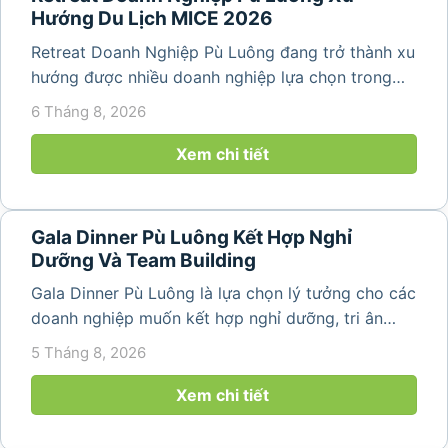
Hướng Du Lịch MICE 2026
Retreat Doanh Nghiệp Pù Luông đang trở thành xu
hướng được nhiều doanh nghiệp lựa chọn trong
năm 2026 khi nhu cầu kết hợp nghỉ dưỡng, hội
6 Tháng 8, 2026
họp và gắn kết đội ngũ ngày càng tăng. Không chỉ
mang đến khoảng thời gian thư giãn...
Xem chi tiết
Gala Dinner Pù Luông Kết Hợp Nghỉ
Dưỡng Và Team Building
Gala Dinner Pù Luông là lựa chọn lý tưởng cho các
doanh nghiệp muốn kết hợp nghỉ dưỡng, tri ân
nhân viên và xây dựng tinh thần đồng đội trong
5 Tháng 8, 2026
không gian thiên nhiên yên bình. Với khung cảnh
núi rừng hùng vĩ, không khí...
Xem chi tiết