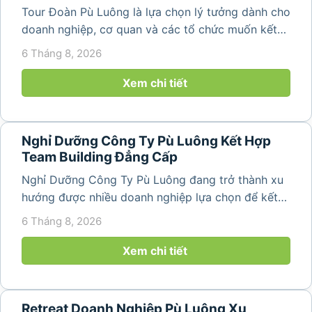
Tour Đoàn Pù Luông là lựa chọn lý tưởng dành cho
doanh nghiệp, cơ quan và các tổ chức muốn kết
hợp nghỉ dưỡng, tham quan và tổ chức các hoạt
6 Tháng 8, 2026
động gắn kết tập thể. Với cảnh quan thiên nhiên
nguyên sơ, không khí...
Xem chi tiết
Nghỉ Dưỡng Công Ty Pù Luông Kết Hợp
Team Building Đẳng Cấp
Nghỉ Dưỡng Công Ty Pù Luông đang trở thành xu
hướng được nhiều doanh nghiệp lựa chọn để kết
hợp giữa nghỉ ngơi, tái tạo năng lượng và xây
6 Tháng 8, 2026
dựng tinh thần đồng đội. Thay vì những chuyến du
lịch đơn thuần, nhiều công ty...
Xem chi tiết
Retreat Doanh Nghiệp Pù Luông Xu