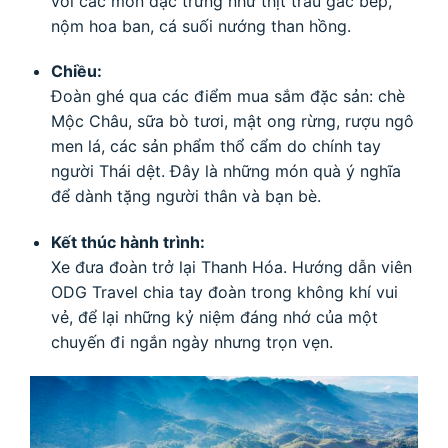
với các món đặc trưng như thịt trâu gác bếp,
nộm hoa ban, cá suối nướng than hồng.
Chiều:
Đoàn ghé qua các điểm mua sắm đặc sản: chè
Mộc Châu, sữa bò tươi, mật ong rừng, rượu ngô
men lá, các sản phẩm thổ cẩm do chính tay
người Thái dệt. Đây là những món quà ý nghĩa
để dành tặng người thân và bạn bè.
Kết thúc hành trình:
Xe đưa đoàn trở lại Thanh Hóa. Hướng dẫn viên
ODG Travel chia tay đoàn trong không khí vui
vẻ, để lại những kỷ niệm đáng nhớ của một
chuyến đi ngắn ngày nhưng trọn vẹn.