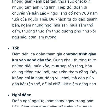
không gian xanh bất tận, thỏa sức check-in
những tấm ảnh lung linh. Tiếp đó, đoàn di
chuyển về
bản Lác
– ngôi làng cổ hơn 700 năm
tuổi của người Thái. Du khách tự do dạo quanh
bản, ngắm những ngôi nhà sàn, mua sắm thổ
cẩm, thưởng thức ẩm thực đường phố như xôi
ngũ sắc, cơm lam nướng.
Tối:
Đêm đến, cả đoàn tham gia
chương trình giao
lưu văn nghệ dân tộc
. Cùng nhau thưởng thức
những điệu múa xòe, múa sạp rộn ràng, hòa
chung tiếng cười nói, rượu cần thơm nồng. Đây
không chỉ là hoạt động vui chơi, mà còn giúp
gắn kết tập thể, để lại nhiều kỷ niệm đáng nhớ.
Nghỉ đêm:
Đoàn nghỉ ngơi tại homestay ngay trong bản
Lác. Cảm giác được nằm trên nhà sàn, nghe