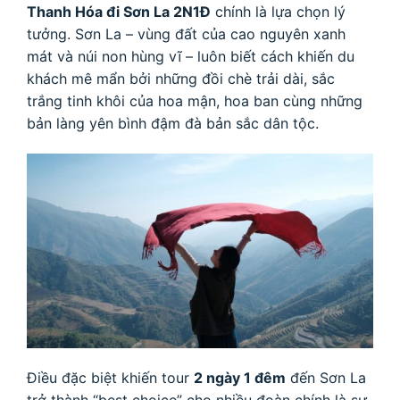
Thanh Hóa đi Sơn La 2N1Đ
chính là lựa chọn lý
tưởng. Sơn La – vùng đất của cao nguyên xanh
mát và núi non hùng vĩ – luôn biết cách khiến du
khách mê mẩn bởi những đồi chè trải dài, sắc
trắng tinh khôi của hoa mận, hoa ban cùng những
bản làng yên bình đậm đà bản sắc dân tộc.
Điều đặc biệt khiến tour
2 ngày 1 đêm
đến Sơn La
trở thành “best choice” cho nhiều đoàn chính là sự