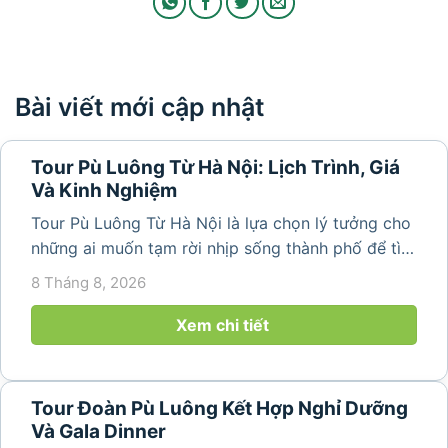
Bài viết mới cập nhật
Tour Pù Luông Từ Hà Nội: Lịch Trình, Giá
Và Kinh Nghiệm
Tour Pù Luông Từ Hà Nội là lựa chọn lý tưởng cho
những ai muốn tạm rời nhịp sống thành phố để tìm
về không gian núi rừng xanh mát, những bản làng
8 Tháng 8, 2026
yên bình và ruộng bậc thang đặc trưng của Pù
Luông. Với...
Xem chi tiết
Tour Đoàn Pù Luông Kết Hợp Nghỉ Dưỡng
Và Gala Dinner