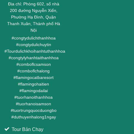
Địa chỉ: Phòng 602, số nhà
200 đường Nguyễn Xiển,
Phường Hạ Đình, Quận
Thanh Xuân, Thành phố Hà
Nội
#
congtydulichthanhhoa
#
congtydulichuytin
#
Tourdulichkhoihanhtuthanhhoa
#
congtylyhanhtaithanhhoa
#
comboflcsamson
#
comboflchalong
#
flamingocatbaresort
#
flamingohaitien
#
flamingodailai
#
tuorhanoithanhhoa
#
tuorhanoisamson
#
tuortrungquocduongbo
#
duthuyenhalong1ngay
Tour Bán Chạy