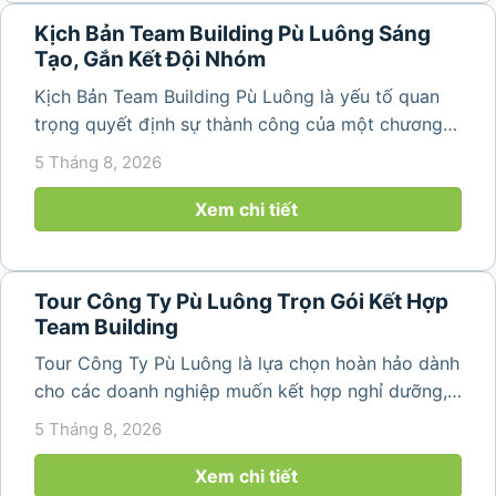
Kịch Bản Team Building Pù Luông Sáng
Tạo, Gắn Kết Đội Nhóm
Kịch Bản Team Building Pù Luông là yếu tố quan
trọng quyết định sự thành công của một chương
trình du lịch doanh nghiệp. Một kịch bản được xây
5 Tháng 8, 2026
dựng bài bản không chỉ mang đến những phút
giây vui vẻ, sôi động mà còn...
Xem chi tiết
Tour Công Ty Pù Luông Trọn Gói Kết Hợp
Team Building
Tour Công Ty Pù Luông là lựa chọn hoàn hảo dành
cho các doanh nghiệp muốn kết hợp nghỉ dưỡng,
team building và gắn kết tập thể trong không gian
5 Tháng 8, 2026
thiên nhiên trong lành. Chỉ cách Hà Nội và Thanh
Hóa vài giờ di chuyển,...
Xem chi tiết