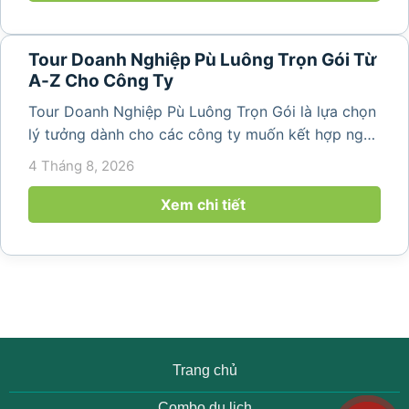
Tour Doanh Nghiệp Pù Luông Trọn Gói Từ
A-Z Cho Công Ty
Tour Doanh Nghiệp Pù Luông Trọn Gói là lựa chọn
lý tưởng dành cho các công ty muốn kết hợp nghỉ
dưỡng, gắn kết đội ngũ và tái tạo năng lượng sau
4 Tháng 8, 2026
những ngày làm việc căng thẳng. Với cảnh quan
thiên nhiên trong lành,...
Xem chi tiết
Trang chủ
Combo du lịch