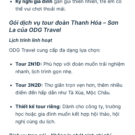
Kỳ nghỉ gia đình
gần gũi thiên nhiên, trẻ em có
thể vui chơi thoải mái.
Gói dịch vụ tour đoàn Thanh Hóa – Sơn
La của ODG Travel
Lịch trình linh hoạt
ODG Travel cung cấp đa dạng lựa chọn:
Tour 2N1Đ:
Phù hợp với đoàn muốn trải nghiệm
nhanh, lịch trình gọn nhẹ.
Tour 3N2Đ:
Thư giãn trọn vẹn hơn, thêm nhiều
điểm đến hấp dẫn như Tà Xùa, Mộc Châu.
Thiết kế tour riêng:
Dành cho công ty, trường
học hoặc gia đình muốn kết hợp hội thảo, hội
nghị cùng du lịch.
Dịch vụ trọn gói – Không lo phát sinh chi phí