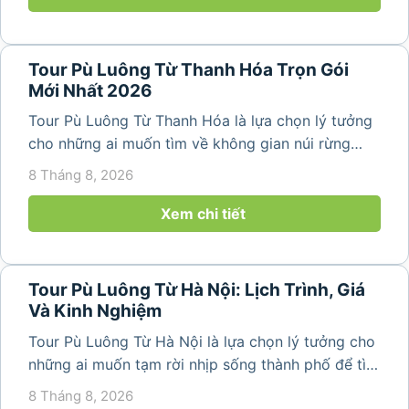
Tour Pù Luông Từ Thanh Hóa Trọn Gói
Mới Nhất 2026
Tour Pù Luông Từ Thanh Hóa là lựa chọn lý tưởng
cho những ai muốn tìm về không gian núi rừng
trong lành, ruộng bậc thang xanh mướt và những
8 Tháng 8, 2026
bản làng bình yên ngay trong một hành trình ngắn
ngày. Không cần di chuyển...
Xem chi tiết
Tour Pù Luông Từ Hà Nội: Lịch Trình, Giá
Và Kinh Nghiệm
Tour Pù Luông Từ Hà Nội là lựa chọn lý tưởng cho
những ai muốn tạm rời nhịp sống thành phố để tìm
về không gian núi rừng xanh mát, những bản làng
8 Tháng 8, 2026
yên bình và ruộng bậc thang đặc trưng của Pù