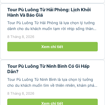
Tour Pù Luông Từ Hải Phòng: Lịch Khởi
Hành Và Báo Giá
Tour Pù Luông Từ Hải Phòng là lựa chọn lý tưởng
dành cho du khách muốn tạm rời nhịp sống thành
phố để tìm về không gian núi rừng trong lành,
8 Tháng 8, 2026
những bản làng bình yên và cảnh quan ruộng bậc
thang đặc trưng. Từ...
Xem chi tiết
Tour Pù Luông Từ Ninh Bình Có Gì Hấp
Dẫn?
Tour Pù Luông Từ Ninh Bình là lựa chọn lý tưởng
cho du khách muốn tìm về thiên nhiên, khám phá
bản làng và tận hưởng không gian nghỉ dưỡng yên
8 Tháng 8, 2026
bình. Với lịch trình 2N1Đ hoặc 3N2Đ, hành trình có
thể kết hợp tham...
Xem chi tiết