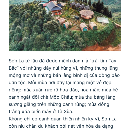
Sơn La từ lâu đã được mệnh danh là “trái tim Tây
Bắc” với những dãy núi hùng vĩ, những thung lũng
mộng mơ và những bản làng bình dị của đồng bào
dân tộc. Mỗi mùa nơi đây lại mang một vẻ đẹp
riêng: mùa xuân rực rỡ hoa đào, hoa mận; mùa hè
xanh ngát đồi chè Mộc Châu; mùa thu bảng lảng
sương giăng trên những cánh rừng; mùa đông
trắng xóa biển mây ở Tà Xùa.
Không chỉ có cảnh quan thiên nhiên kỳ vĩ, Sơn La
còn níu chân du khách bởi nét văn hóa đa dạng