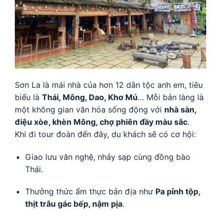
Sơn La là mái nhà của hơn 12 dân tộc anh em, tiêu
biểu là
Thái, Mông, Dao, Khơ Mú
… Mỗi bản làng là
một không gian văn hóa sống động với
nhà sàn,
điệu xòe, khèn Mông, chợ phiên đầy màu sắc
.
Khi đi tour đoàn đến đây, du khách sẽ có cơ hội:
Giao lưu văn nghệ, nhảy sạp cùng đồng bào
Thái.
Thưởng thức ẩm thực bản địa như
Pa pỉnh tộp,
thịt trâu gác bếp, nậm pịa
.