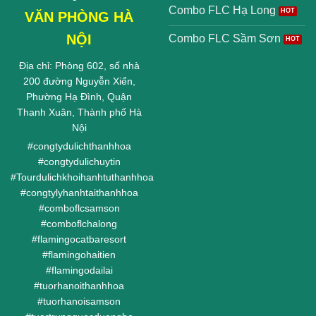
Combo FLC Hạ Long
VĂN PHÒNG HÀ
NỘI
Combo FLC Sầm Sơn
Địa chỉ: Phòng 602, số nhà
200 đường Nguyễn Xiển,
Phường Hạ Đình, Quận
Thanh Xuân, Thành phố Hà
Nội
#
congtydulichthanhhoa
#
congtydulichuytin
#
Tourdulichkhoihanhtuthanhhoa
#
congtylyhanhtaithanhhoa
#
comboflcsamson
#
comboflchalong
#
flamingocatbaresort
#
flamingohaitien
#
flamingodailai
#
tuorhanoithanhhoa
#
tuorhanoisamson
#
tuortrungquocduongbo