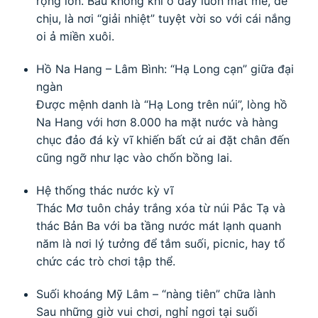
rộng lớn. Bầu không khí ở đây luôn mát mẻ, dễ
chịu, là nơi “giải nhiệt” tuyệt vời so với cái nắng
oi ả miền xuôi.
Hồ Na Hang – Lâm Bình: “Hạ Long cạn” giữa đại
ngàn
Được mệnh danh là “Hạ Long trên núi”, lòng hồ
Na Hang với hơn 8.000 ha mặt nước và hàng
chục đảo đá kỳ vĩ khiến bất cứ ai đặt chân đến
cũng ngỡ như lạc vào chốn bồng lai.
Hệ thống thác nước kỳ vĩ
Thác Mơ tuôn chảy trắng xóa từ núi Pắc Tạ và
thác Bản Ba với ba tầng nước mát lạnh quanh
năm là nơi lý tưởng để tắm suối, picnic, hay tổ
chức các trò chơi tập thể.
Suối khoáng Mỹ Lâm – “nàng tiên” chữa lành
Sau những giờ vui chơi, nghỉ ngơi tại suối