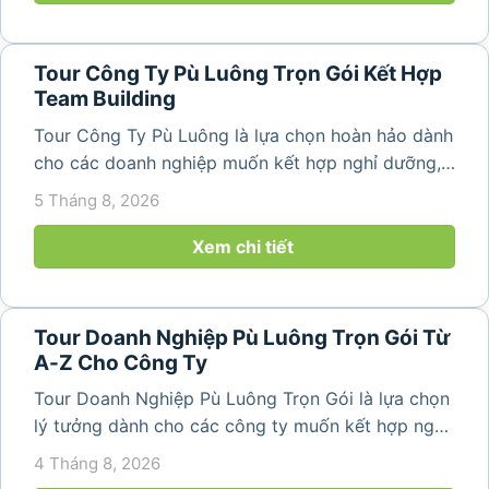
Tour Công Ty Pù Luông Trọn Gói Kết Hợp
Team Building
Tour Công Ty Pù Luông là lựa chọn hoàn hảo dành
cho các doanh nghiệp muốn kết hợp nghỉ dưỡng,
team building và gắn kết tập thể trong không gian
5 Tháng 8, 2026
thiên nhiên trong lành. Chỉ cách Hà Nội và Thanh
Hóa vài giờ di chuyển,...
Xem chi tiết
Tour Doanh Nghiệp Pù Luông Trọn Gói Từ
A-Z Cho Công Ty
Tour Doanh Nghiệp Pù Luông Trọn Gói là lựa chọn
lý tưởng dành cho các công ty muốn kết hợp nghỉ
dưỡng, gắn kết đội ngũ và tái tạo năng lượng sau
4 Tháng 8, 2026
những ngày làm việc căng thẳng. Với cảnh quan