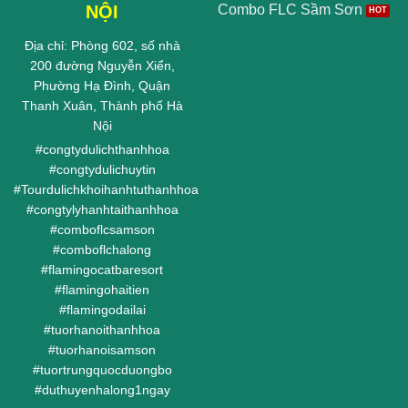
NỘI
Combo FLC Sầm Sơn
Địa chỉ: Phòng 602, số nhà
200 đường Nguyễn Xiển,
Phường Hạ Đình, Quận
Thanh Xuân, Thành phố Hà
Nội
#
congtydulichthanhhoa
#
congtydulichuytin
#
Tourdulichkhoihanhtuthanhhoa
#
congtylyhanhtaithanhhoa
#
comboflcsamson
#
comboflchalong
#
flamingocatbaresort
#
flamingohaitien
#
flamingodailai
#
tuorhanoithanhhoa
#
tuorhanoisamson
#
tuortrungquocduongbo
#
duthuyenhalong1ngay