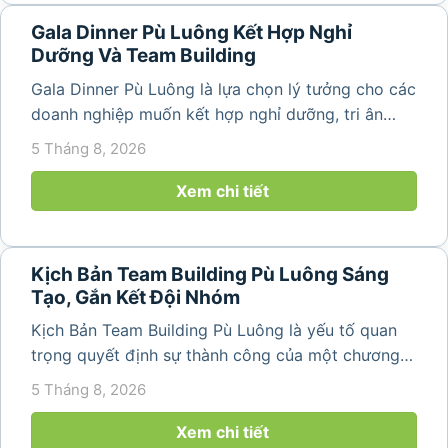
Gala Dinner Pù Luông Kết Hợp Nghỉ
Dưỡng Và Team Building
Gala Dinner Pù Luông là lựa chọn lý tưởng cho các
doanh nghiệp muốn kết hợp nghỉ dưỡng, tri ân
nhân viên và xây dựng tinh thần đồng đội trong
5 Tháng 8, 2026
không gian thiên nhiên yên bình. Với khung cảnh
núi rừng hùng vĩ, không khí...
Xem chi tiết
Kịch Bản Team Building Pù Luông Sáng
Tạo, Gắn Kết Đội Nhóm
Kịch Bản Team Building Pù Luông là yếu tố quan
trọng quyết định sự thành công của một chương
trình du lịch doanh nghiệp. Một kịch bản được xây
5 Tháng 8, 2026
dựng bài bản không chỉ mang đến những phút
giây vui vẻ, sôi động mà còn...
Xem chi tiết