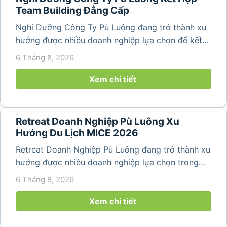
Team Building Đẳng Cấp
Nghỉ Dưỡng Công Ty Pù Luông đang trở thành xu
hướng được nhiều doanh nghiệp lựa chọn để kết
hợp giữa nghỉ ngơi, tái tạo năng lượng và xây
6 Tháng 8, 2026
dựng tinh thần đồng đội. Thay vì những chuyến du
lịch đơn thuần, nhiều công ty...
Xem chi tiết
Retreat Doanh Nghiệp Pù Luông Xu
Hướng Du Lịch MICE 2026
Retreat Doanh Nghiệp Pù Luông đang trở thành xu
hướng được nhiều doanh nghiệp lựa chọn trong
năm 2026 khi nhu cầu kết hợp nghỉ dưỡng, hội
6 Tháng 8, 2026
họp và gắn kết đội ngũ ngày càng tăng. Không chỉ
mang đến khoảng thời gian thư giãn...
Xem chi tiết