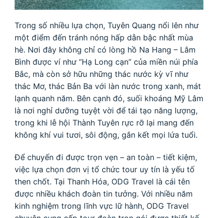
Trong số nhiều lựa chọn, Tuyên Quang nổi lên như
một điểm đến tránh nóng hấp dẫn bậc nhất mùa
hè. Nơi đây không chỉ có lòng hồ Na Hang – Lâm
Bình được ví như “Hạ Long cạn” của miền núi phía
Bắc, mà còn sở hữu những thác nước kỳ vĩ như
thác Mơ, thác Bản Ba với làn nước trong xanh, mát
lạnh quanh năm. Bên cạnh đó, suối khoáng Mỹ Lâm
là nơi nghỉ dưỡng tuyệt vời để tái tạo năng lượng,
trong khi lễ hội Thành Tuyên rực rỡ lại mang đến
không khí vui tươi, sôi động, gắn kết mọi lứa tuổi.
Để chuyến đi được trọn vẹn – an toàn – tiết kiệm,
việc lựa chọn đơn vị tổ chức tour uy tín là yếu tố
then chốt. Tại Thanh Hóa, ODG Travel là cái tên
được nhiều khách đoàn tin tưởng. Với nhiều năm
kinh nghiệm trong lĩnh vực lữ hành, ODG Travel