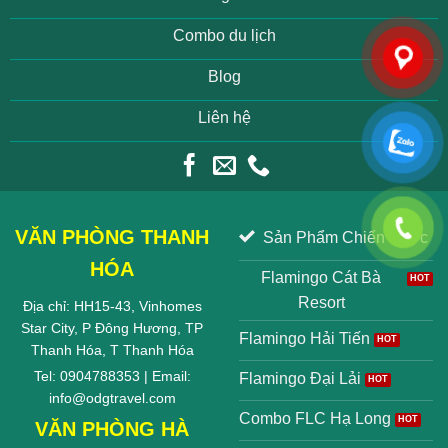
Combo du lịch
Blog
Liên hệ
VĂN PHÒNG THANH
Sản Phẩm Chiến Lược
HÓA
Flamingo Cát Bà
Resort
Địa chỉ: HH15-43, Vinhomes
Star City, P Đông Hương, TP
Flamingo Hải Tiến
Thanh Hóa, T Thanh Hóa
Tel: 0904788353 | Email:
Flamingo Đại Lải
info@odgtravel.com
Combo FLC Hạ Long
VĂN PHÒNG HÀ