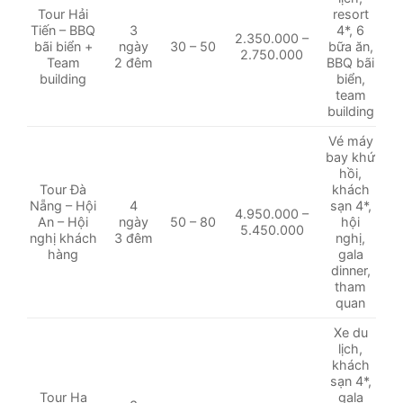
Tour Hải
resort
Tiến – BBQ
3
4*, 6
2.350.000 –
bãi biển +
ngày
30 – 50
bữa ăn,
2.750.000
Team
2 đêm
BBQ bãi
building
biển,
team
building
Vé máy
bay khứ
hồi,
Tour Đà
khách
Nẵng – Hội
4
sạn 4*,
4.950.000 –
An – Hội
ngày
50 – 80
hội
5.450.000
nghị khách
3 đêm
nghị,
hàng
gala
dinner,
tham
quan
Xe du
lịch,
khách
sạn 4*,
Tour Hạ
gala