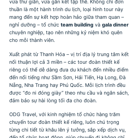
vừa thư giãn, vừa gắn kết tập thể. Không chỉ đơn
thuần là một hành trình du lịch, loại hình tour này
mang đến sự kết hợp hoàn hảo giữa tham quan –
nghỉ dưỡng – tổ chức
team building
và
gala dinner
chuyên nghiệp, tạo nên những kỷ niệm khó quên
cho mỗi thành viên.
Xuất phát từ Thanh Hóa – vị trí địa lý trung tâm kết
nối thuận lợi cả 3 miền – các tour đoàn thiết kế
riêng có thể dễ dàng đưa du khách đến nhiều điểm
đến nổi tiếng như Sầm Sơn, Hải Tiến, Hạ Long, Đà
Nẵng, Nha Trang hay Phú Quốc. Mỗi lịch trình đều
được “đo ni đóng giày” theo nhu cầu và ngân sách,
đảm bảo sự hài lòng tối đa cho đoàn.
ODG Travel, với kinh nghiệm tổ chức hàng trăm
chuyến tour đoàn thiết kế riêng, luôn chú trọng
từng chi tiết từ khâu lên ý tưởng, sắp xếp dịch vụ,
đến tổ chức hoạt động, giúp chuyến đi không chỉ