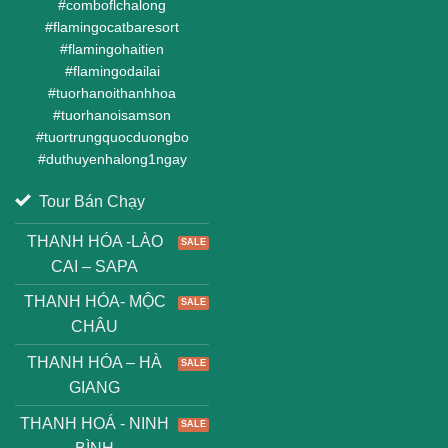
#
comboflchalong
#
flamingocatbaresort
#
flamingohaitien
#
flamingodailai
#
tuorhanoithanhhoa
#
tuorhanoisamson
#
tuortrungquocduongbo
#
duthuyenhalong1ngay
Tour Bán Chạy
THANH HÓA -LÀO
CAI – SAPA
THANH HÓA- MỘC
CHÂU
THANH HÓA – HÀ
GIANG
THANH HOÁ - NINH