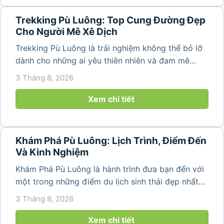
Trekking Pù Luông: Top Cung Đường Đẹp
Cho Người Mê Xê Dịch
Trekking Pù Luông là trải nghiệm không thể bỏ lỡ
dành cho những ai yêu thiên nhiên và đam mê
khám phá. Với những cung đường băng qua ruộng
3 Tháng 8, 2026
bậc thang, bản làng người Thái, rừng nguyên sinh
và các thung lũng xanh mát, Pù...
Xem chi tiết
Khám Phá Pù Luông: Lịch Trình, Điểm Đến
Và Kinh Nghiệm
Khám Phá Pù Luông là hành trình đưa bạn đến với
một trong những điểm du lịch sinh thái đẹp nhất
Thanh Hóa. Nơi đây nổi tiếng với ruộng bậc thang,
3 Tháng 8, 2026
bản làng người Thái, thác nước, rừng nguyên sinh
và không gian nghỉ dưỡng...
Xem chi tiết