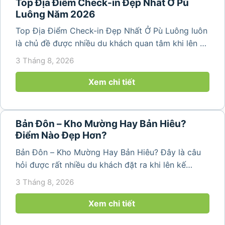
Top Địa Điểm Check-in Đẹp Nhất Ở Pù
Luông Năm 2026
Top Địa Điểm Check-in Đẹp Nhất Ở Pù Luông luôn
là chủ đề được nhiều du khách quan tâm khi lên kế
hoạch khám phá vùng đất thiên nhiên nổi tiếng
3 Tháng 8, 2026
của Thanh Hóa. Với ruộng bậc thang trải dài, bản
làng yên bình, thác...
Xem chi tiết
Bản Đôn – Kho Mường Hay Bản Hiêu?
Điểm Nào Đẹp Hơn?
Bản Đôn – Kho Mường Hay Bản Hiêu? Đây là câu
hỏi được rất nhiều du khách đặt ra khi lên kế
hoạch khám phá Pù Luông. Mỗi địa điểm đều
3 Tháng 8, 2026
mang một vẻ đẹp riêng, từ những cánh đồng
ruộng bậc thang, bản làng...
Xem chi tiết