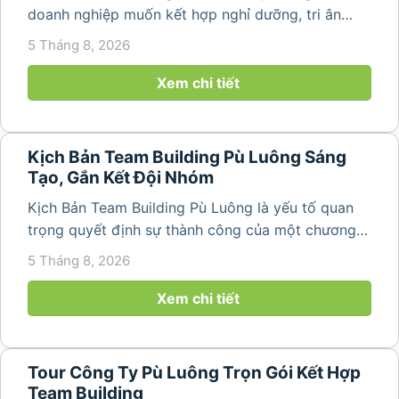
doanh nghiệp muốn kết hợp nghỉ dưỡng, tri ân
nhân viên và xây dựng tinh thần đồng đội trong
5 Tháng 8, 2026
không gian thiên nhiên yên bình. Với khung cảnh
núi rừng hùng vĩ, không khí...
Xem chi tiết
Kịch Bản Team Building Pù Luông Sáng
Tạo, Gắn Kết Đội Nhóm
Kịch Bản Team Building Pù Luông là yếu tố quan
trọng quyết định sự thành công của một chương
trình du lịch doanh nghiệp. Một kịch bản được xây
5 Tháng 8, 2026
dựng bài bản không chỉ mang đến những phút
giây vui vẻ, sôi động mà còn...
Xem chi tiết
Tour Công Ty Pù Luông Trọn Gói Kết Hợp
Team Building