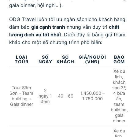
gala dinner, hội nghị…).
ODG Travel luôn tối ưu ngân sách cho khách hàng,
đảm bảo
giá cạnh tranh
nhưng vẫn duy trì
chất
lượng dịch vụ tốt nhất
. Dưới đây là bảng giá tham
khảo cho một số chương trình phổ biến:
LOẠI
SỐ
SỐ
GIÁ/NGƯỜI
BAO
TOUR
NGÀY
KHÁCH
(VNĐ)
GỒM
Xe du
lịch,
khách
Tour Sầm
sạn 3*,
2
Sơn – Team
1.450.000 –
4 bữa
ngày 1
40 – 60
building +
1.750.000
ăn,
đêm
Gala dinner
team
building,
gala
dinner
Xe du
lịch,