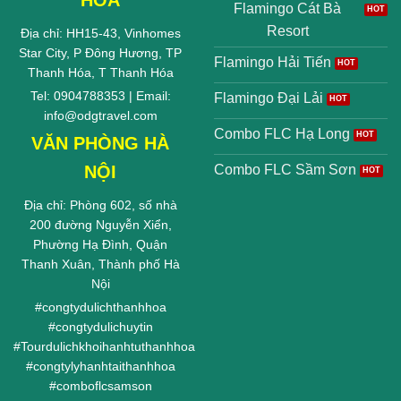
Flamingo Cát Bà
Resort
Địa chỉ: HH15-43, Vinhomes
Star City, P Đông Hương, TP
Flamingo Hải Tiến
Thanh Hóa, T Thanh Hóa
Tel: 0904788353 | Email:
Flamingo Đại Lải
info@odgtravel.com
Combo FLC Hạ Long
VĂN PHÒNG HÀ
NỘI
Combo FLC Sầm Sơn
Địa chỉ: Phòng 602, số nhà
200 đường Nguyễn Xiển,
Phường Hạ Đình, Quận
Thanh Xuân, Thành phố Hà
Nội
#
congtydulichthanhhoa
#
congtydulichuytin
#
Tourdulichkhoihanhtuthanhhoa
#
congtylyhanhtaithanhhoa
#
comboflcsamson