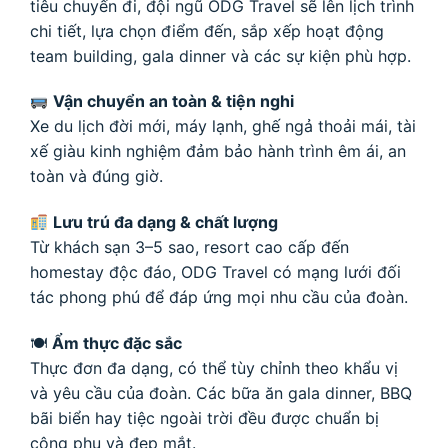
tiêu chuyến đi, đội ngũ ODG Travel sẽ lên lịch trình
chi tiết, lựa chọn điểm đến, sắp xếp hoạt động
team building, gala dinner và các sự kiện phù hợp.
Vận chuyển an toàn & tiện nghi
Xe du lịch đời mới, máy lạnh, ghế ngả thoải mái, tài
xế giàu kinh nghiệm đảm bảo hành trình êm ái, an
toàn và đúng giờ.
Lưu trú đa dạng & chất lượng
Từ khách sạn 3–5 sao, resort cao cấp đến
homestay độc đáo, ODG Travel có mạng lưới đối
tác phong phú để đáp ứng mọi nhu cầu của đoàn.
🍽
Ẩm thực đặc sắc
Thực đơn đa dạng, có thể tùy chỉnh theo khẩu vị
và yêu cầu của đoàn. Các bữa ăn gala dinner, BBQ
bãi biển hay tiệc ngoài trời đều được chuẩn bị
công phu và đẹp mắt.