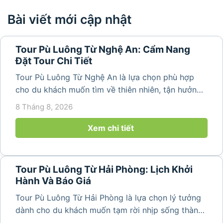
Bài viết mới cập nhật
Tour Pù Luông Từ Nghệ An: Cẩm Nang
Đặt Tour Chi Tiết
Tour Pù Luông Từ Nghệ An là lựa chọn phù hợp
cho du khách muốn tìm về thiên nhiên, tận hưởng
không khí trong lành và khám phá vẻ đẹp bình yên
8 Tháng 8, 2026
của vùng núi Thanh Hóa. Với những bản làng mộc
mạc, ruộng bậc...
Xem chi tiết
Tour Pù Luông Từ Hải Phòng: Lịch Khởi
Hành Và Báo Giá
Tour Pù Luông Từ Hải Phòng là lựa chọn lý tưởng
dành cho du khách muốn tạm rời nhịp sống thành
phố để tìm về không gian núi rừng trong lành,