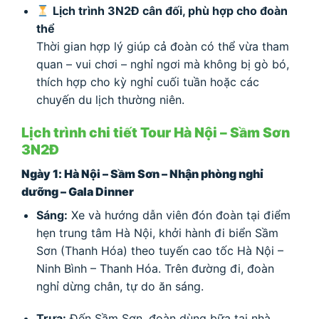
Lịch trình 3N2Đ cân đối, phù hợp cho đoàn
thể
Thời gian hợp lý giúp cả đoàn có thể vừa tham
quan – vui chơi – nghỉ ngơi mà không bị gò bó,
thích hợp cho kỳ nghỉ cuối tuần hoặc các
chuyến du lịch thường niên.
Lịch trình chi tiết Tour Hà Nội – Sầm Sơn
3N2Đ
Ngày 1: Hà Nội – Sầm Sơn – Nhận phòng nghỉ
dưỡng – Gala Dinner
Sáng:
Xe và hướng dẫn viên đón đoàn tại điểm
hẹn trung tâm Hà Nội, khởi hành đi biển Sầm
Sơn (Thanh Hóa) theo tuyến cao tốc Hà Nội –
Ninh Bình – Thanh Hóa. Trên đường đi, đoàn
nghỉ dừng chân, tự do ăn sáng.
Trưa:
Đến Sầm Sơn, đoàn dùng bữa tại nhà