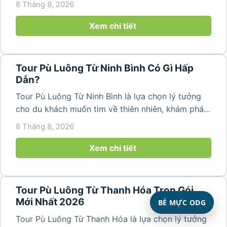
8 Tháng 8, 2026
những bản làng bình yên và cảnh quan ruộng bậc
thang đặc trưng. Từ...
Xem chi tiết
Tour Pù Luông Từ Ninh Bình Có Gì Hấp
Dẫn?
Tour Pù Luông Từ Ninh Bình là lựa chọn lý tưởng
cho du khách muốn tìm về thiên nhiên, khám phá
bản làng và tận hưởng không gian nghỉ dưỡng yên
8 Tháng 8, 2026
bình. Với lịch trình 2N1Đ hoặc 3N2Đ, hành trình có
thể kết hợp tham...
Xem chi tiết
Tour Pù Luông Từ Thanh Hóa Trọn Gói
Mới Nhất 2026
BÉ MỰC ODG
Tour Pù Luông Từ Thanh Hóa là lựa chọn lý tưởng