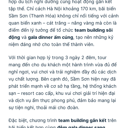
hợp du lịch nghỉ dưỡng cùng hoạt động gắn kết
tập thể. Chỉ cách Hà Nội khoảng 170 km, bãi biển
Sầm Sơn (Thanh Hóa) không chỉ nổi tiếng với cảnh
quan biển xanh – cát trắng – nắng vàng mà còn là
điểm đến lý tưởng để tổ chức
team building sôi
động
và
gala dinner ấm cúng
, tạo nên những kỷ
niệm đáng nhớ cho toàn thể thành viên.
Với thời gian hợp lý trong 3 ngày 2 đêm, tour
mang đến cho du khách một hành trình vừa đủ để
nghỉ ngơi, vui chơi và trải nghiệm đầy đủ các dịch
vụ chất lượng. Bên cạnh đó, Sầm Sơn hiện nay đã
phát triển mạnh về cơ sở hạ tầng, hệ thống khách
sạn – resort cao cấp, khu vui chơi giải trí hiện đại
và dịch vụ ẩm thực phong phú, đảm bảo mang lại
sự tiện nghi, thoải mái cho đoàn.
Đặc biệt, chương trình
team building gắn kết
trên
bãi biển kết hợp cùng
đêm gala dinner sang