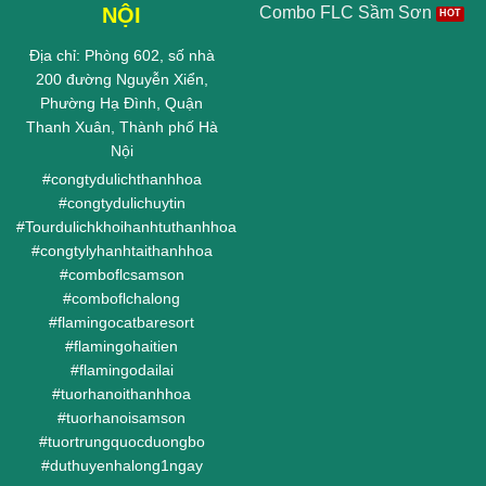
NỘI
Combo FLC Sầm Sơn
Địa chỉ: Phòng 602, số nhà
200 đường Nguyễn Xiển,
Phường Hạ Đình, Quận
Thanh Xuân, Thành phố Hà
Nội
#
congtydulichthanhhoa
#
congtydulichuytin
#
Tourdulichkhoihanhtuthanhhoa
#
congtylyhanhtaithanhhoa
#
comboflcsamson
#
comboflchalong
#
flamingocatbaresort
#
flamingohaitien
#
flamingodailai
#
tuorhanoithanhhoa
#
tuorhanoisamson
#
tuortrungquocduongbo
#
duthuyenhalong1ngay