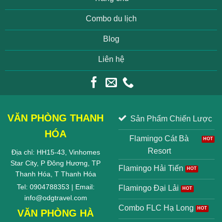
Combo du lịch
Blog
Liên hệ
VĂN PHÒNG THANH
Sản Phẩm Chiến Lược
HÓA
Flamingo Cát Bà
Resort
Địa chỉ: HH15-43, Vinhomes
Star City, P Đông Hương, TP
Flamingo Hải Tiến
Thanh Hóa, T Thanh Hóa
Tel: 0904788353 | Email:
Flamingo Đại Lải
info@odgtravel.com
Combo FLC Hạ Long
VĂN PHÒNG HÀ