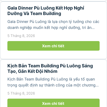
Gala Dinner Pù Luông Kết Hợp Nghỉ
Dưỡng Và Team Building
Gala Dinner Pù Luông là lựa chọn lý tưởng cho các
doanh nghiệp muốn kết hợp nghỉ dưỡng, tri ân
nhân viên và xây dựng tinh thần đồng đội trong
5 Tháng 8, 2026
không gian thiên nhiên yên bình. Với khung cảnh
núi rừng hùng vĩ, không khí...
Xem chi tiết
Kịch Bản Team Building Pù Luông Sáng
Tạo, Gắn Kết Đội Nhóm
Kịch Bản Team Building Pù Luông là yếu tố quan
trọng quyết định sự thành công của một chương
trình du lịch doanh nghiệp. Một kịch bản được xây
5 Tháng 8, 2026
dựng bài bản không chỉ mang đến những phút
giây vui vẻ, sôi động mà còn...
Xem chi tiết