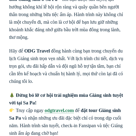
hưởng không khí lễ hội rộn ràng và quây quần bên người
thân trong những bữa tiệc ấm áp. Hành trình này không chỉ
là một chuyến đi, mà còn là cơ hội để bạn lưu giữ những
khoảnh khắc đáng nhớ giữa bầu trời mùa đông trong lành,
thơ mộng.
Hãy để
ODG Travel
đồng hành cùng bạn trong chuyến du
lịch Giáng sinh trọn vẹn nhất. Với lịch trình chi tiết, dịch vụ
trọn gói, ưu đãi hấp dẫn và đội ngũ hỗ trợ tận tâm, bạn chỉ
cần lên kế hoạch và chuẩn bị hành lý, mọi thứ còn lại đã có
chúng tôi lo.
Đừng bỏ lỡ cơ hội trải nghiệm mùa Giáng sinh tuyệt
vời tại Sa Pa!
Truy cập ngay
odgtravel.com
để
đặt tour Giáng sinh
Sa Pa
và nhận những ưu đãi đặc biệt chỉ có trong dịp cuối
năm. Hành trình săn tuyết, check-in Fansipan và tiệc Giáng
sinh ấm áp đang chờ bạn!