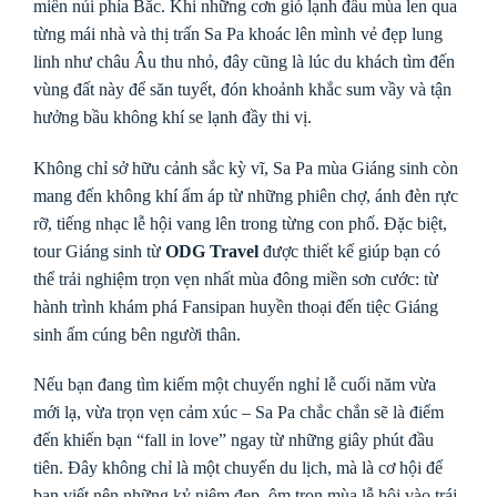
miền núi phía Bắc. Khi những cơn gió lạnh đầu mùa len qua
từng mái nhà và thị trấn Sa Pa khoác lên mình vẻ đẹp lung
linh như châu Âu thu nhỏ, đây cũng là lúc du khách tìm đến
vùng đất này để săn tuyết, đón khoảnh khắc sum vầy và tận
hưởng bầu không khí se lạnh đầy thi vị.
Không chỉ sở hữu cảnh sắc kỳ vĩ, Sa Pa mùa Giáng sinh còn
mang đến không khí ấm áp từ những phiên chợ, ánh đèn rực
rỡ, tiếng nhạc lễ hội vang lên trong từng con phố. Đặc biệt,
tour Giáng sinh từ
ODG Travel
được thiết kế giúp bạn có
thể trải nghiệm trọn vẹn nhất mùa đông miền sơn cước: từ
hành trình khám phá Fansipan huyền thoại đến tiệc Giáng
sinh ấm cúng bên người thân.
Nếu bạn đang tìm kiếm một chuyến nghỉ lễ cuối năm vừa
mới lạ, vừa trọn vẹn cảm xúc – Sa Pa chắc chắn sẽ là điểm
đến khiến bạn “fall in love” ngay từ những giây phút đầu
tiên. Đây không chỉ là một chuyến du lịch, mà là cơ hội để
bạn viết nên những kỷ niệm đẹp, ôm trọn mùa lễ hội vào trái