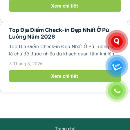
thiên nhiên trong lành,...
Xem chi tiết
Top Địa Điểm Check-in Đẹp Nhất Ở Pù
Luông Năm 2026
Top Địa Điểm Check-in Đẹp Nhất Ở Pù Luông luôn
là chủ đề được nhiều du khách quan tâm khi lên kế
hoạch khám phá vùng đất thiên nhiên nổi tiếng
3 Tháng 8, 2026
của Thanh Hóa. Với ruộng bậc thang trải dài, bản
làng yên bình, thác...
Xem chi tiết
Trang chủ