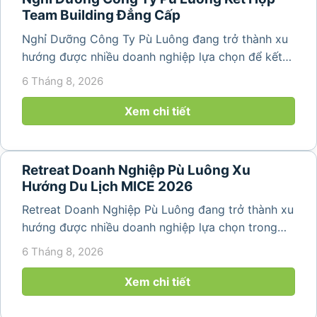
Team Building Đẳng Cấp
Nghỉ Dưỡng Công Ty Pù Luông đang trở thành xu
hướng được nhiều doanh nghiệp lựa chọn để kết
hợp giữa nghỉ ngơi, tái tạo năng lượng và xây
6 Tháng 8, 2026
dựng tinh thần đồng đội. Thay vì những chuyến du
lịch đơn thuần, nhiều công ty...
Xem chi tiết
Retreat Doanh Nghiệp Pù Luông Xu
Hướng Du Lịch MICE 2026
Retreat Doanh Nghiệp Pù Luông đang trở thành xu
hướng được nhiều doanh nghiệp lựa chọn trong
năm 2026 khi nhu cầu kết hợp nghỉ dưỡng, hội
6 Tháng 8, 2026
họp và gắn kết đội ngũ ngày càng tăng. Không chỉ
mang đến khoảng thời gian thư giãn...
Xem chi tiết