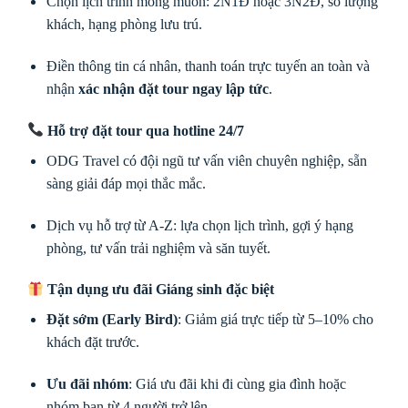
Chọn lịch trình mong muốn: 2N1Đ hoặc 3N2Đ, số lượng
khách, hạng phòng lưu trú.
Điền thông tin cá nhân, thanh toán trực tuyến an toàn và
nhận
xác nhận đặt tour ngay lập tức
.
Hỗ trợ đặt tour qua hotline 24/7
ODG Travel có đội ngũ tư vấn viên chuyên nghiệp, sẵn
sàng giải đáp mọi thắc mắc.
Dịch vụ hỗ trợ từ A-Z: lựa chọn lịch trình, gợi ý hạng
phòng, tư vấn trải nghiệm và săn tuyết.
Tận dụng ưu đãi Giáng sinh đặc biệt
Đặt sớm (Early Bird)
: Giảm giá trực tiếp từ 5–10% cho
khách đặt trước.
Ưu đãi nhóm
: Giá ưu đãi khi đi cùng gia đình hoặc
nhóm bạn từ 4 người trở lên.