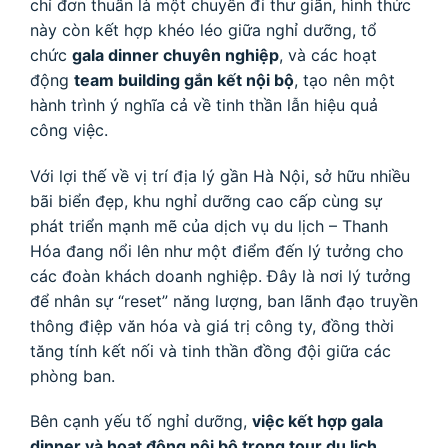
chỉ đơn thuần là một chuyến đi thư giãn, hình thức
này còn kết hợp khéo léo giữa nghỉ dưỡng, tổ
chức
gala dinner chuyên nghiệp
, và các hoạt
động
team building gắn kết nội bộ
, tạo nên một
hành trình ý nghĩa cả về tinh thần lẫn hiệu quả
công việc.
Với lợi thế về vị trí địa lý gần Hà Nội, sở hữu nhiều
bãi biển đẹp, khu nghỉ dưỡng cao cấp cùng sự
phát triển mạnh mẽ của dịch vụ du lịch – Thanh
Hóa đang nổi lên như một điểm đến lý tưởng cho
các đoàn khách doanh nghiệp. Đây là nơi lý tưởng
để nhân sự “reset” năng lượng, ban lãnh đạo truyền
thông điệp văn hóa và giá trị công ty, đồng thời
tăng tính kết nối và tinh thần đồng đội giữa các
phòng ban.
Bên cạnh yếu tố nghỉ dưỡng,
việc kết hợp gala
dinner và hoạt động nội bộ trong tour du lịch