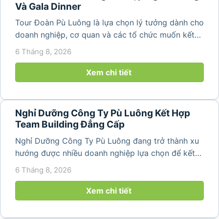
Và Gala Dinner
Tour Đoàn Pù Luông là lựa chọn lý tưởng dành cho
doanh nghiệp, cơ quan và các tổ chức muốn kết
hợp nghỉ dưỡng, tham quan và tổ chức các hoạt
6 Tháng 8, 2026
động gắn kết tập thể. Với cảnh quan thiên nhiên
nguyên sơ, không khí...
Xem chi tiết
Nghỉ Dưỡng Công Ty Pù Luông Kết Hợp
Team Building Đẳng Cấp
Nghỉ Dưỡng Công Ty Pù Luông đang trở thành xu
hướng được nhiều doanh nghiệp lựa chọn để kết
hợp giữa nghỉ ngơi, tái tạo năng lượng và xây
6 Tháng 8, 2026
dựng tinh thần đồng đội. Thay vì những chuyến du
lịch đơn thuần, nhiều công ty...
Xem chi tiết