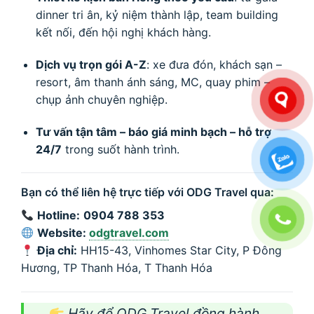
dinner tri ân, kỷ niệm thành lập, team building
kết nối, đến hội nghị khách hàng.
Dịch vụ trọn gói A-Z
: xe đưa đón, khách sạn –
resort, âm thanh ánh sáng, MC, quay phim –
chụp ảnh chuyên nghiệp.
Tư vấn tận tâm – báo giá minh bạch – hỗ trợ
24/7
trong suốt hành trình.
Bạn có thể liên hệ trực tiếp với ODG Travel qua:
Hotline:
0904 788 353
Website:
odgtravel.com
Địa chỉ:
HH15-43, Vinhomes Star City, P Đông
Hương, TP Thanh Hóa, T Thanh Hóa
Hãy để ODG Travel đồng hành