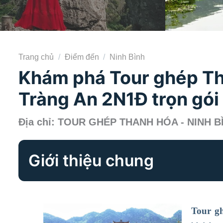
Trang chủ
/
Điểm đến
/
Ninh Bình
Khám phá Tour ghép Tha
Tràng An 2N1Đ trọn gói
Địa chỉ: TOUR GHÉP THANH HÓA - NINH BÌ
Giới thiệu chung
Tour g