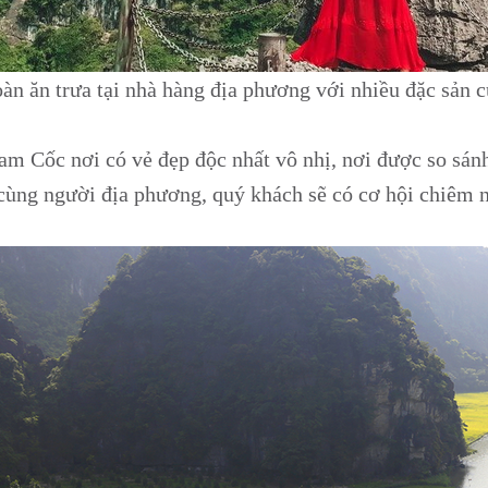
 ăn trưa tại nhà hàng địa phương với nhiều đặc sản 
am Cốc nơi có vẻ đẹp độc nhất vô nhị, nơi được so sán
 cùng người địa phương, quý khách sẽ có cơ hội chiêm