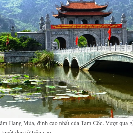
 thăm Hang Múa, đỉnh cao nhất của Tam Cốc. Vượt qua g
tuyệt đẹp từ trên cao.