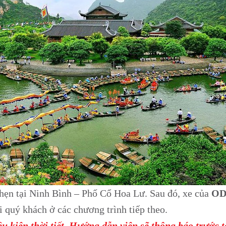
 hẹn tại Ninh Bình – Phố Cổ Hoa Lư. Sau đó, xe của
OD
 quý khách ở các chương trình tiếp theo.
iều kiện thời tiết. Hướng dẫn viên sẽ thông báo trước 