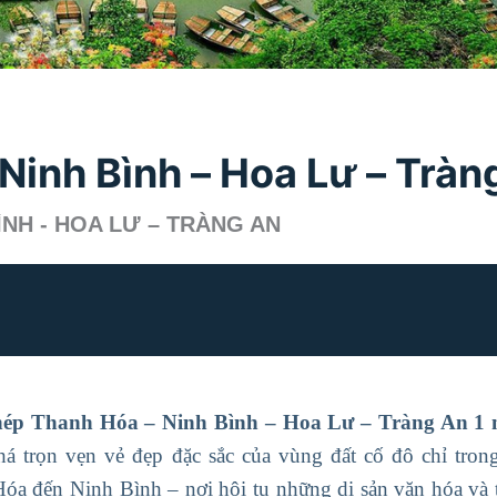
Ninh Bình – Hoa Lư – Tràn
ÌNH - HOA LƯ – TRÀNG AN
hép Thanh Hóa – Ninh Bình – Hoa Lư – Tràng An 1 
á trọn vẹn vẻ đẹp đặc sắc của vùng đất cố đô chỉ tron
óa đến Ninh Bình – nơi hội tụ những di sản văn hóa và t