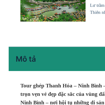
Lư trầm
Thiên n
Mô tả
Tour ghép Thanh Hóa – Ninh Bình 
trọn vẹn vẻ đẹp đặc sắc của vùng đ
Ninh Bình – nơi hội tụ những di sả