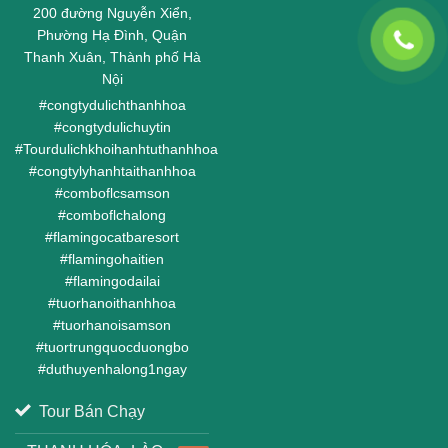
200 đường Nguyễn Xiển,
Phường Hạ Đình, Quận
Thanh Xuân, Thành phố Hà
Nội
#
congtydulichthanhhoa
#
congtydulichuytin
#
Tourdulichkhoihanhtuthanhhoa
#
congtylyhanhtaithanhhoa
#
comboflcsamson
#
comboflchalong
#
flamingocatbaresort
#
flamingohaitien
#
flamingodailai
#
tuorhanoithanhhoa
#
tuorhanoisamson
#
tuortrungquocduongbo
#
duthuyenhalong1ngay
Tour Bán Chạy