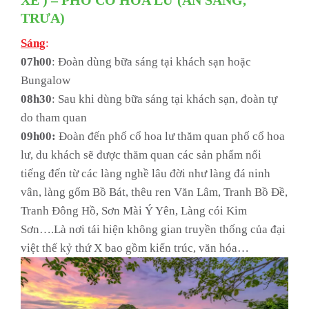
XE ) – PHỐ CỔ HOA LƯ (ĂN SÁNG,
TRƯA)
Sáng
:
07h00
: Đoàn dùng bữa sáng tại khách sạn hoặc
Bungalow
08h30
: Sau khi dùng bữa sáng tại khách sạn, đoàn tự
do tham quan
09h00:
Đoàn đến phố cổ hoa lư thăm quan phố cổ hoa
lư, du khách sẽ được thăm quan các sản phẩm nổi
tiếng đến từ các làng nghề lâu đời như làng đá ninh
vân, làng gốm Bồ Bát, thêu ren Văn Lâm, Tranh Bồ Đề,
Tranh Đông Hồ, Sơn Mài Ý Yên, Làng cói Kim
Sơn….Là nơi tái hiện không gian truyền thống của đại
việt thế kỷ thứ X bao gồm kiến trúc, văn hóa…