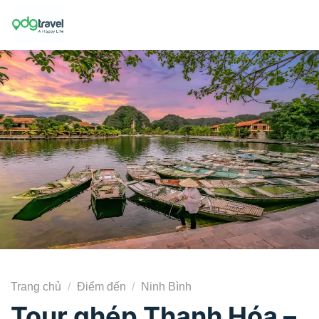
Skip
to
content
Trang chủ
/
Điểm đến
/
Ninh Bình
Tour ghép Thanh Hóa –