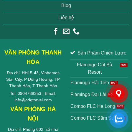
Blog
Liên hệ
VĂN PHÒNG THANH
Sản Phẩm Chiến Lược
HÓA
Flamingo Cát Bà
Resort
Địa chỉ: HH15-43, Vinhomes
Star City, P Đông Hương, TP
Flamingo Hải Tiến
Thanh Hóa, T Thanh Hóa
Tel: 0904788353 | Email:
Flamingo Đại Lải
info@odgtravel.com
Combo FLC Hạ Long
VĂN PHÒNG HÀ
NỘI
Combo FLC Sầm Sơn
Địa chỉ: Phòng 602, số nhà