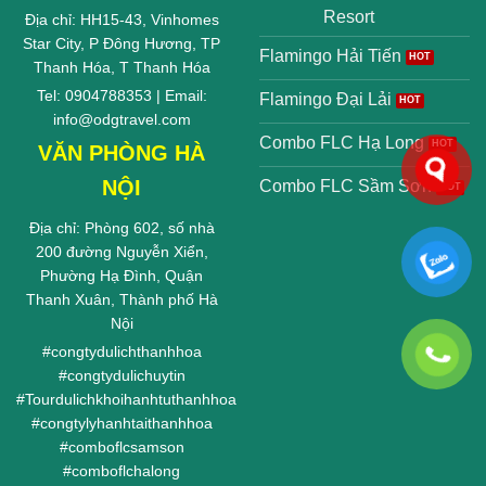
Resort
Địa chỉ: HH15-43, Vinhomes
Star City, P Đông Hương, TP
Flamingo Hải Tiến
Thanh Hóa, T Thanh Hóa
Tel: 0904788353 | Email:
Flamingo Đại Lải
info@odgtravel.com
Combo FLC Hạ Long
VĂN PHÒNG HÀ
NỘI
Combo FLC Sầm Sơn
Địa chỉ: Phòng 602, số nhà
200 đường Nguyễn Xiển,
Phường Hạ Đình, Quận
Thanh Xuân, Thành phố Hà
Nội
#
congtydulichthanhhoa
#
congtydulichuytin
#
Tourdulichkhoihanhtuthanhhoa
#
congtylyhanhtaithanhhoa
#
comboflcsamson
#
comboflchalong