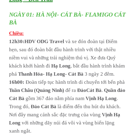
NGÀY 01: HÀ NỘI- CÁT BÀ- FLAMIGO CÁT
BÀ
Chiều:
12h30:
HDV ODG Travel
và xe đón đoàn tại Điểm
hẹn, sau đó đoàn bắt đầu hành trình với thật nhiều
niềm vui và những trải nghiệm thú vị. Xe đưa Quý
khách khởi hành đi
Hạ Long
, bắt đầu hành trình khám
phá
Thanh Hóa- Hạ Long- Cát Bà
3 ngày 2 đêm.
16h00:
Đoàn tiếp tục hành trình di chuyển tới bến phà
Tuần Châu (Quảng Ninh)
để ra
Đảo
Cát Bà
.
Quần đảo
Cát Bà
gồm 367 đảo nằm phía nam
Vịnh Hạ Long
.
Trong đó,
Đảo Cát Bà
là điểm đến thu hút du khách.
Nơi đây mang cảnh sắc đặc trưng của vùng
Vịnh Hạ
Long
với những dãy núi đá vôi và vùng biển lặng
xanh ngắt.