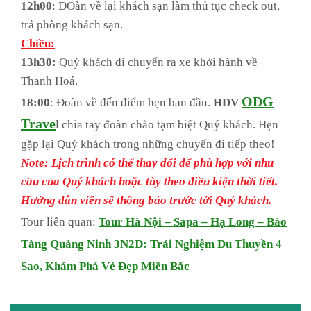
12h00
: ĐOàn về lại khách sạn làm thủ tục check out,
trả phòng khách sạn.
Chiều:
13h30:
Quý khách di chuyển ra xe khởi hành về
Thanh Hoá.
ODG
18:00
: Đoàn về đến điểm hẹn ban đầu.
HDV
Trave
l chia tay đoàn chào tạm biệt Quý khách. Hẹn
gặp lại Quý khách trong những chuyến đi tiếp theo!
Note: Lịch trình có thể thay đổi để phù hợp với nhu
cầu của Quý khách hoặc tùy theo điều kiện thời tiết.
Hướng dẫn viên sẽ thông báo trước tới Quý khách.
Tour liên quan:
Tour Hà Nội – Sapa – Hạ Long – Bảo
Tàng Quảng Ninh 3N2Đ: Trải Nghiệm Du Thuyền 4
Sao, Khám Phá Vẻ Đẹp Miền Bắc