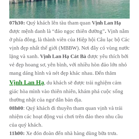
07h30:
Quý khách lên tàu tham quan
Vịnh Lan Hạ
được mệnh danh là “đảo ngọc thiên đường”
.
Vịnh nằm
ở phía đông, là thành viên của Hiệp hội Câu lạc bộ Các
vịnh đẹp nhất thế giới (MBBW). Nơi đây có vùng nước
lặng và xanh.
Vịnh Lan Hạ Cát Bà
được yêu thích bởi
vẻ đẹp hoang sơ, yên bình, với nhiều hòn đảo lớn nhỏ
mang dáng hình và nét đẹp khác nhau. Đến thăm
Vịnh Lan Hạ
, du khách sẽ được trải nghiệm cảm
giác hòa mình vào thiên nhiên, khám phá cuộc sống
thường nhật của ngư dân bản địa.
08h00
: Quý khách đi thuyền tham quan vịnh và trải
nhiệm các hoạt động vui chơi trên đảo theo nhu cầu
của quý khách.
11h00:
Xe đón đoàn đến nhà hàng dùng bữa trưa.