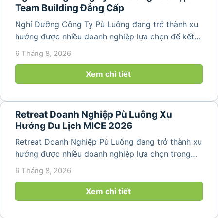
Team Building Đẳng Cấp
Nghỉ Dưỡng Công Ty Pù Luông đang trở thành xu
hướng được nhiều doanh nghiệp lựa chọn để kết
hợp giữa nghỉ ngơi, tái tạo năng lượng và xây
6 Tháng 8, 2026
dựng tinh thần đồng đội. Thay vì những chuyến du
lịch đơn thuần, nhiều công ty...
Xem chi tiết
Retreat Doanh Nghiệp Pù Luông Xu
Hướng Du Lịch MICE 2026
Retreat Doanh Nghiệp Pù Luông đang trở thành xu
hướng được nhiều doanh nghiệp lựa chọn trong
năm 2026 khi nhu cầu kết hợp nghỉ dưỡng, hội
6 Tháng 8, 2026
họp và gắn kết đội ngũ ngày càng tăng. Không chỉ
mang đến khoảng thời gian thư giãn...
Xem chi tiết