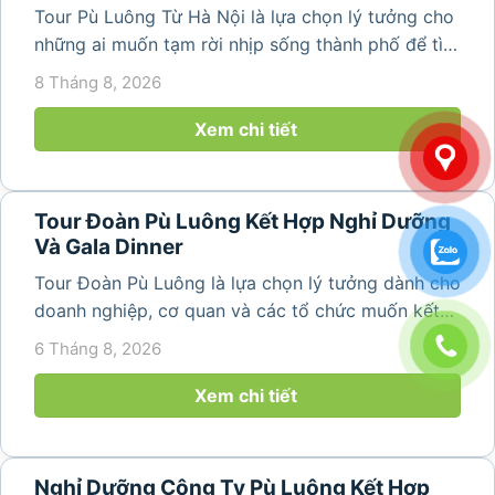
Tour Pù Luông Từ Hà Nội là lựa chọn lý tưởng cho
những ai muốn tạm rời nhịp sống thành phố để tìm
về không gian núi rừng xanh mát, những bản làng
8 Tháng 8, 2026
yên bình và ruộng bậc thang đặc trưng của Pù
Luông. Với...
Xem chi tiết
Tour Đoàn Pù Luông Kết Hợp Nghỉ Dưỡng
Và Gala Dinner
Tour Đoàn Pù Luông là lựa chọn lý tưởng dành cho
doanh nghiệp, cơ quan và các tổ chức muốn kết
hợp nghỉ dưỡng, tham quan và tổ chức các hoạt
6 Tháng 8, 2026
động gắn kết tập thể. Với cảnh quan thiên nhiên
nguyên sơ, không khí...
Xem chi tiết
Nghỉ Dưỡng Công Ty Pù Luông Kết Hợp