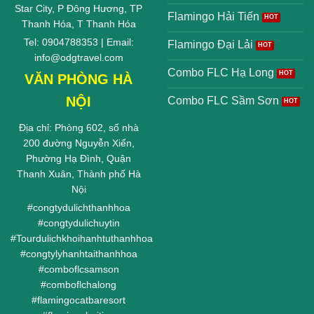
Star City, P Đông Hương, TP
Flamingo Hải Tiến
Thanh Hóa, T Thanh Hóa
Tel: 0904788353 | Email:
Flamingo Đại Lải
info@odgtravel.com
Combo FLC Hạ Long
VĂN PHÒNG HÀ
NỘI
Combo FLC Sầm Sơn
Địa chỉ: Phòng 602, số nhà
200 đường Nguyễn Xiển,
Phường Hạ Đình, Quận
Thanh Xuân, Thành phố Hà
Nội
#
congtydulichthanhhoa
#
congtydulichuytin
#
Tourdulichkhoihanhtuthanhhoa
#
congtylyhanhtaithanhhoa
#
comboflcsamson
#
comboflchalong
#
flamingocatbaresort