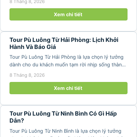
8 Tháng 8, 2026
của vùng núi Thanh Hóa. Với những bản làng mộc
mạc, ruộng bậc...
Xem chi tiết
Tour Pù Luông Từ Hải Phòng: Lịch Khởi
Hành Và Báo Giá
Tour Pù Luông Từ Hải Phòng là lựa chọn lý tưởng
dành cho du khách muốn tạm rời nhịp sống thành
phố để tìm về không gian núi rừng trong lành,
8 Tháng 8, 2026
những bản làng bình yên và cảnh quan ruộng bậc
thang đặc trưng. Từ...
Xem chi tiết
Tour Pù Luông Từ Ninh Bình Có Gì Hấp
Dẫn?
Tour Pù Luông Từ Ninh Bình là lựa chọn lý tưởng