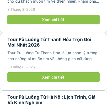
cho du khách muốn tìm về thiên nhiên, khám phá
bản làng và tận hưởng không gian nghỉ dưỡng yên
8 Tháng 8, 2026
bình. Với lịch trình 2N1Đ hoặc 3N2Đ, hành trình có
thể kết hợp tham...
Xem chi tiết
Tour Pù Luông Từ Thanh Hóa Trọn Gói
Mới Nhất 2026
Tour Pù Luông Từ Thanh Hóa là lựa chọn lý tưởng
cho những ai muốn tìm về không gian núi rừng
trong lành, ruộng bậc thang xanh mướt và những
8 Tháng 8, 2026
bản làng bình yên ngay trong một hành trình ngắn
ngày. Không cần di chuyển...
Xem chi tiết
Tour Pù Luông Từ Hà Nội: Lịch Trình, Giá
Và Kinh Nghiệm