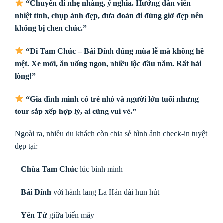
“Chuyến đi nhẹ nhàng, ý nghĩa. Hướng dẫn viên
nhiệt tình, chụp ảnh đẹp, đưa đoàn đi đúng giờ đẹp nên
không bị chen chúc.”
“Đi Tam Chúc – Bái Đính đúng mùa lễ mà không hề
mệt. Xe mới, ăn uống ngon, nhiều lộc đầu năm. Rất hài
lòng!”
“Gia đình mình có trẻ nhỏ và người lớn tuổi nhưng
tour sắp xếp hợp lý, ai cũng vui vẻ.”
Ngoài ra, nhiều du khách còn chia sẻ hình ảnh check-in tuyệt
đẹp tại:
–
Chùa Tam Chúc
lúc bình minh
–
Bái Đính
với hành lang La Hán dài hun hút
–
Yên Tử
giữa biển mây