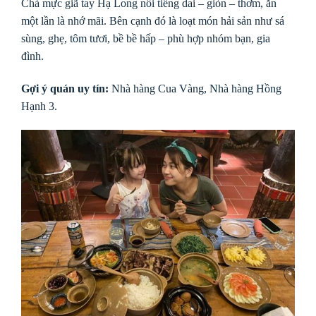
Chả mực giã tay Hạ Long nổi tiếng dai – giòn – thơm, ăn
một lần là nhớ mãi. Bên cạnh đó là loạt món hải sản như sá
sùng, ghẹ, tôm tươi, bề bề hấp – phù hợp nhóm bạn, gia
đình.
Gợi ý quán uy tín:
Nhà hàng Cua Vàng, Nhà hàng Hồng
Hạnh 3.