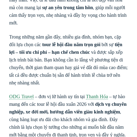
mà còn mang lại
sự an yên trong tâm hồn
, giúp mỗi người
cảm thấy trọn vẹn, nhẹ nhàng và đầy hy vọng cho hành trình
mới.
Trong những năm gần đây, nhiều gia đình, nhóm bạn, cặp
đôi lựa chọn các
tour lễ hội đầu năm trọn gói
bởi sự
tiện
lợi – tối ưu chi phí – hạn chế chen chúc
và được sắp xếp
lịch trình bài bản. Bạn không cần lo lắng về phương tiện di
chuyển, thời gian tham quan hay giá vé đắt đỏ mùa cao điểm;
tất cả đều được chuẩn bị sẵn để hành trình lễ chùa trở nên
nhẹ nhàng nhất.
ODG Travel
– đơn vị lữ hành uy tín tại
Thanh Hóa
– tự hào
mang đến các tour lễ hội đầu xuân 2026 với
dịch vụ chuyên
nghiệp, xe đời mới, hướng dẫn viên giàu kinh nghiệm
,
cùng hàng loạt ưu đãi cho khách nhóm và gia đình. Đây
chính là lựa chọn lý tưởng cho những ai muốn bắt đầu năm
mới bằng một chuyến đi thanh tịnh, trọn vẹn và đầy ý nghĩa.