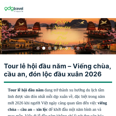
Skip
to
content
Tour lễ hội đầu năm – Viếng chùa,
cầu an, đón lộc đầu xuân 2026
Tour lễ hội đầu năm
đang trở thành xu hướng du lịch tâm
linh được săn đón nhất mỗi dịp xuân về, đặc biệt trong năm
mới 2026 khi người Việt ngày càng quan tâm đến việc
viếng
chùa – cầu an – xin lộc
để khởi đầu một năm bình an và
may mắn. Việc đi lễ đầu năm không chỉ là nét đẹp văn hóa