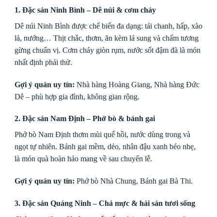
1. Đặc sản Ninh Bình – Dê núi & cơm cháy
Dê núi Ninh Bình được chế biến đa dạng: tái chanh, hấp, xào
lả, nướng… Thịt chắc, thơm, ăn kèm lá sung và chấm tương
gừng chuẩn vị. Cơm cháy giòn rụm, nước sốt đậm đà là món
nhất định phải thử.
Gợi ý quán uy tín:
Nhà hàng Hoàng Giang, Nhà hàng Đức
Dê – phù hợp gia đình, không gian rộng.
2. Đặc sản Nam Định – Phở bò & bánh gai
Phở bò Nam Định thơm mùi quế hồi, nước dùng trong và
ngọt tự nhiên. Bánh gai mềm, dẻo, nhân đậu xanh béo nhẹ,
là món quà hoàn hảo mang về sau chuyến lễ.
Gợi ý quán uy tín:
Phở bò Nhà Chung, Bánh gai Bà Thi.
3. Đặc sản Quảng Ninh – Chả mực & hải sản tươi sống