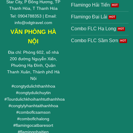
Star City, P Đông Hương, TP
Flamingo Hải Tiến
Thanh Hóa, T Thanh Hóa
Tel: 0904788353 | Email:
Flamingo Đại Lải
info@odgtravel.com
Combo FLC Hạ Long
VĂN PHÒNG HÀ
NỘI
Combo FLC Sầm Sơn
Địa chỉ: Phòng 602, số nhà
200 đường Nguyễn Xiển,
Phường Hạ Đình, Quận
Thanh Xuân, Thành phố Hà
Nội
#
congtydulichthanhhoa
#
congtydulichuytin
#
Tourdulichkhoihanhtuthanhhoa
#
congtylyhanhtaithanhhoa
#
comboflcsamson
#
comboflchalong
#
flamingocatbaresort
#
flamingohaitien