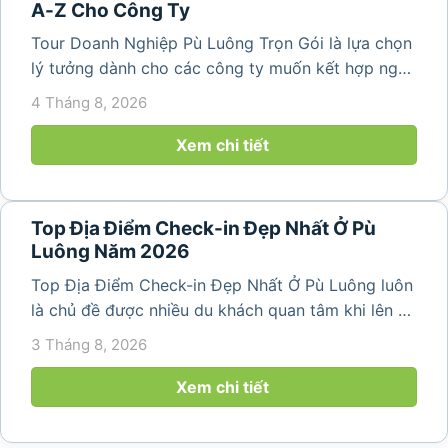
A-Z Cho Công Ty
Tour Doanh Nghiệp Pù Luông Trọn Gói là lựa chọn
lý tưởng dành cho các công ty muốn kết hợp nghỉ
dưỡng, gắn kết đội ngũ và tái tạo năng lượng sau
4 Tháng 8, 2026
những ngày làm việc căng thẳng. Với cảnh quan
thiên nhiên trong lành,...
Xem chi tiết
Top Địa Điểm Check-in Đẹp Nhất Ở Pù
Luông Năm 2026
Top Địa Điểm Check-in Đẹp Nhất Ở Pù Luông luôn
là chủ đề được nhiều du khách quan tâm khi lên kế
hoạch khám phá vùng đất thiên nhiên nổi tiếng
3 Tháng 8, 2026
của Thanh Hóa. Với ruộng bậc thang trải dài, bản
làng yên bình, thác...
Xem chi tiết