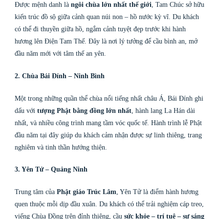
Được mệnh danh là
ngôi chùa lớn nhất thế giới
, Tam Chúc sở hữu
kiến trúc đồ sộ giữa cảnh quan núi non – hồ nước kỳ vĩ. Du khách
có thể đi thuyền giữa hồ, ngắm cảnh tuyệt đẹp trước khi hành
hương lên Điện Tam Thế. Đây là nơi lý tưởng để cầu bình an, mở
đầu năm mới với tâm thế an yên.
2. Chùa Bái Đính – Ninh Bình
Một trong những quần thể chùa nổi tiếng nhất châu Á, Bái Đính ghi
dấu với
tượng Phật bằng đồng lớn nhất
, hành lang La Hán dài
nhất, và nhiều công trình mang tầm vóc quốc tế. Hành trình lễ Phật
đầu năm tại đây giúp du khách cảm nhận được sự linh thiêng, trang
nghiêm và tinh thần hướng thiện.
3. Yên Tử – Quảng Ninh
Trung tâm của
Phật giáo Trúc Lâm
, Yên Tử là điểm hành hương
quen thuộc mỗi dịp đầu xuân. Du khách có thể trải nghiệm cáp treo,
viếng Chùa Đồng trên đỉnh thiêng, cầu
sức khỏe – trí tuệ – sự sáng