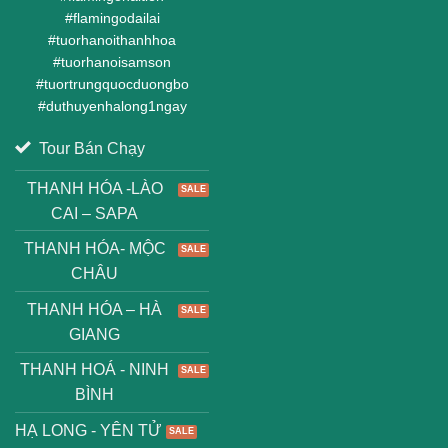
#
flamingodailai
#
tuorhanoithanhhoa
#
tuorhanoisamson
#
tuortrungquocduongbo
#
duthuyenhalong1ngay
Tour Bán Chạy
THANH HÓA -LÀO
CAI – SAPA
THANH HÓA- MỘC
CHÂU
THANH HÓA – HÀ
GIANG
THANH HOÁ - NINH
BÌNH
HẠ LONG - YÊN TỬ