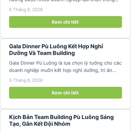
năm 2026 khi nhu cầu kết hợp nghỉ dưỡng, hội
6 Tháng 8, 2026
họp và gắn kết đội ngũ ngày càng tăng. Không chỉ
mang đến khoảng thời gian thư giãn...
Xem chi tiết
Gala Dinner Pù Luông Kết Hợp Nghỉ
Dưỡng Và Team Building
Gala Dinner Pù Luông là lựa chọn lý tưởng cho các
doanh nghiệp muốn kết hợp nghỉ dưỡng, tri ân
nhân viên và xây dựng tinh thần đồng đội trong
5 Tháng 8, 2026
không gian thiên nhiên yên bình. Với khung cảnh
núi rừng hùng vĩ, không khí...
Xem chi tiết
Kịch Bản Team Building Pù Luông Sáng
Tạo, Gắn Kết Đội Nhóm