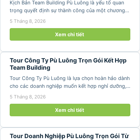
Kịch Bản Team Building Pù Luông là yếu tố quan
trọng quyết định sự thành công của một chương
trình du lịch doanh nghiệp. Một kịch bản được xây
5 Tháng 8, 2026
dựng bài bản không chỉ mang đến những phút
giây vui vẻ, sôi động mà còn...
Xem chi tiết
Tour Công Ty Pù Luông Trọn Gói Kết Hợp
Team Building
Tour Công Ty Pù Luông là lựa chọn hoàn hảo dành
cho các doanh nghiệp muốn kết hợp nghỉ dưỡng,
team building và gắn kết tập thể trong không gian
5 Tháng 8, 2026
thiên nhiên trong lành. Chỉ cách Hà Nội và Thanh
Hóa vài giờ di chuyển,...
Xem chi tiết
Tour Doanh Nghiệp Pù Luông Trọn Gói Từ