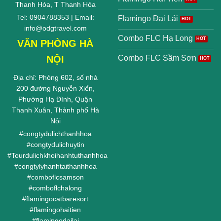
Thanh Hóa, T Thanh Hóa
Tel: 0904788353 | Email:
Flamingo Đại Lải
info@odgtravel.com
Combo FLC Hạ Long
VĂN PHÒNG HÀ
NỘI
Combo FLC Sầm Sơn
Địa chỉ: Phòng 602, số nhà
200 đường Nguyễn Xiển,
Phường Hạ Đình, Quận
Thanh Xuân, Thành phố Hà
Nội
#
congtydulichthanhhoa
#
congtydulichuytin
#
Tourdulichkhoihanhtuthanhhoa
#
congtylyhanhtaithanhhoa
#
comboflcsamson
#
comboflchalong
#
flamingocatbaresort
#
flamingohaitien
#
flamingodailai