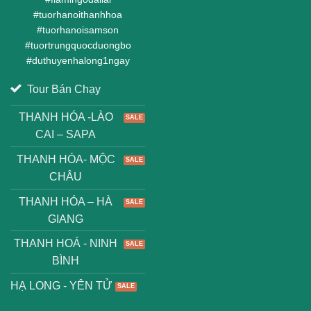
#
tuorhanoithanhhoa
#
tuorhanoisamson
#
tuortrungquocduongbo
#
duthuyenhalong1ngay
Tour Bán Chạy
THANH HÓA -LÀO
CAI – SAPA
THANH HÓA- MỘC
CHÂU
THANH HÓA – HÀ
GIANG
THANH HOÁ - NINH
BÌNH
HẠ LONG - YÊN TỬ