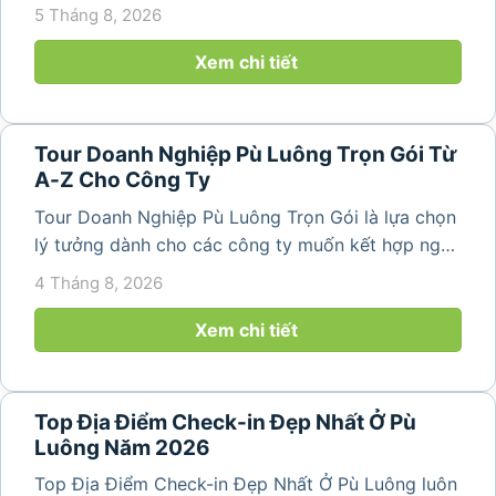
team building và gắn kết tập thể trong không gian
5 Tháng 8, 2026
thiên nhiên trong lành. Chỉ cách Hà Nội và Thanh
Hóa vài giờ di chuyển,...
Xem chi tiết
Tour Doanh Nghiệp Pù Luông Trọn Gói Từ
A-Z Cho Công Ty
Tour Doanh Nghiệp Pù Luông Trọn Gói là lựa chọn
lý tưởng dành cho các công ty muốn kết hợp nghỉ
dưỡng, gắn kết đội ngũ và tái tạo năng lượng sau
4 Tháng 8, 2026
những ngày làm việc căng thẳng. Với cảnh quan
thiên nhiên trong lành,...
Xem chi tiết
Top Địa Điểm Check-in Đẹp Nhất Ở Pù
Luông Năm 2026
Top Địa Điểm Check-in Đẹp Nhất Ở Pù Luông luôn