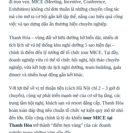
đi trọn vẹn. MICE (Meeting, Incentive, Conference,
Exhibition) không chỉ đơn thuần là những chuyến công tác
mà còn mở ra cơ hội gắn kết tập thể, nâng cao hiệu quả công
việc và tạo dựng dấu ấn thương hiệu chuyên nghiệp.
Thanh Hóa – vùng đất sở hữu đường bờ biển dài, nhiều di
tích lịch sử và hệ thống khu nghỉ dưỡng 5 sao hiện đại –
chính là điểm đến lý tưởng để tổ chức tour MICE. Tại đây,
doanh nghiệp vừa có thể tổ chức hội nghị, hội thảo chuyên
nghiệp, vừa kết hợp du lịch nghỉ dưỡng, team building, gala
dinner và nhiều hoạt động gắn kết khác.
Với lợi thế về vị trí thuận tiện (cách Hà Nội chỉ 2 – 3 giờ di
chuyển), cùng sự phát triển mạnh mẽ của cơ sở hạ tầng, các
trung tâm hội nghị, khách sạn và resort đẳng cấp, Thanh Hóa
hoàn toàn đáp ứng tiêu chuẩn tổ chức sự kiện quy mô từ nhỏ
đến lớn. Đây cũng chính là lý do khiến
tour MICE tại
Thanh Hóa
trở thành “điểm hẹn vàng” của các doanh
nghiệp trong những năm gần đây.