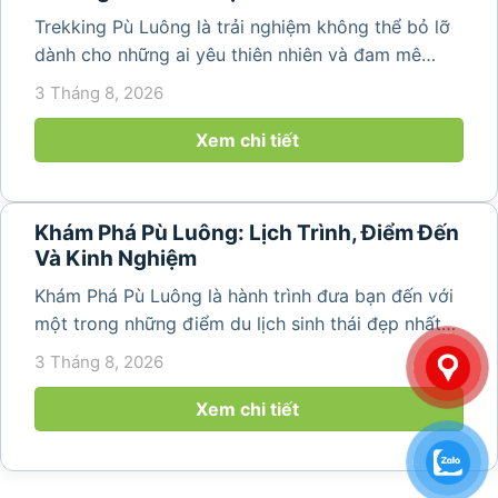
Trekking Pù Luông là trải nghiệm không thể bỏ lỡ
dành cho những ai yêu thiên nhiên và đam mê
khám phá. Với những cung đường băng qua ruộng
3 Tháng 8, 2026
bậc thang, bản làng người Thái, rừng nguyên sinh
và các thung lũng xanh mát, Pù...
Xem chi tiết
Khám Phá Pù Luông: Lịch Trình, Điểm Đến
Và Kinh Nghiệm
Khám Phá Pù Luông là hành trình đưa bạn đến với
một trong những điểm du lịch sinh thái đẹp nhất
Thanh Hóa. Nơi đây nổi tiếng với ruộng bậc thang,
3 Tháng 8, 2026
bản làng người Thái, thác nước, rừng nguyên sinh
và không gian nghỉ dưỡng...
Xem chi tiết