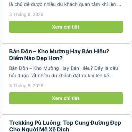
là chủ đề được nhiều du khách quan tâm khi lên kế
hoạch khám phá vùng đất thiên nhiên nổi tiếng
3 Tháng 8, 2026
của Thanh Hóa. Với ruộng bậc thang trải dài, bản
làng yên bình, thác...
Xem chi tiết
Bản Đôn – Kho Mường Hay Bản Hiêu?
Điểm Nào Đẹp Hơn?
Bản Đôn – Kho Mường Hay Bản Hiêu? Đây là câu
hỏi được rất nhiều du khách đặt ra khi lên kế
hoạch khám phá Pù Luông. Mỗi địa điểm đều
3 Tháng 8, 2026
mang một vẻ đẹp riêng, từ những cánh đồng
ruộng bậc thang, bản làng...
Xem chi tiết
Trekking Pù Luông: Top Cung Đường Đẹp
Cho Người Mê Xê Dịch