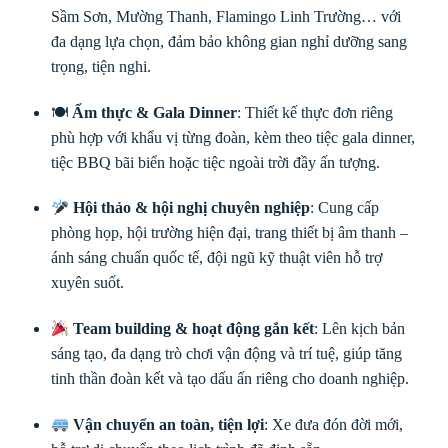
Sầm Sơn, Mường Thanh, Flamingo Linh Trường… với
đa dạng lựa chọn, đảm bảo không gian nghỉ dưỡng sang
trọng, tiện nghi.
🍽
Ẩm thực & Gala Dinner
: Thiết kế thực đơn riêng
phù hợp với khẩu vị từng đoàn, kèm theo tiệc gala dinner,
tiệc BBQ bãi biển hoặc tiệc ngoài trời đầy ấn tượng.
Hội thảo & hội nghị chuyên nghiệp
: Cung cấp
phòng họp, hội trường hiện đại, trang thiết bị âm thanh –
ánh sáng chuẩn quốc tế, đội ngũ kỹ thuật viên hỗ trợ
xuyên suốt.
Team building & hoạt động gắn kết
: Lên kịch bản
sáng tạo, đa dạng trò chơi vận động và trí tuệ, giúp tăng
tinh thần đoàn kết và tạo dấu ấn riêng cho doanh nghiệp.
Vận chuyển an toàn, tiện lợi
: Xe đưa đón đời mới,