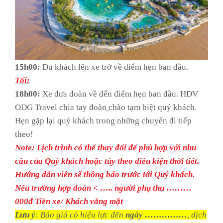
15h00:
Du khách lên xe trở về điểm hẹn ban đầu.
Tối:
18h00:
Xe đưa đoàn về đến điểm hẹn ban đầu. HDV
ODG Travel chia tay đoàn
chào tạm biệt quý khách.
Hẹn gặp lại quý khách trong những chuyến đi tiếp
theo!
Note: Lịch trình có thể thay đổi để phù hợp với nhu
cầu của Quý khách hoặc tùy theo điều kiện thời tiết.
Hướng dẫn viên sẽ thông báo trước tới Quý khách.
Nếu trường hợp đoàn < ….. người phụ thu ………
000đ Tiền xe/ Khách vắng mặt
Lưu ý
: Báo giá có hiệu lực đến
ngày ……………
, dịch