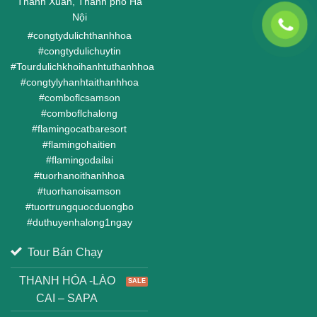
Thanh Xuân, Thành phố Hà
Nội
#
congtydulichthanhhoa
#
congtydulichuytin
#
Tourdulichkhoihanhtuthanhhoa
#
congtylyhanhtaithanhhoa
#
comboflcsamson
#
comboflchalong
#
flamingocatbaresort
#
flamingohaitien
#
flamingodailai
#
tuorhanoithanhhoa
#
tuorhanoisamson
#
tuortrungquocduongbo
#
duthuyenhalong1ngay
Tour Bán Chạy
THANH HÓA -LÀO
CAI – SAPA