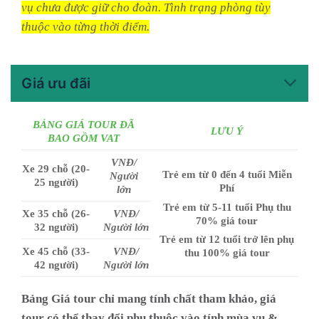
vụ chưa được giữ cho đoàn. Tình trạng phòng tùy
thuộc vào từng thời điểm.
Giá ưu đãi
BẢNG GIÁ TOUR ĐÃ
LƯU Ý
BAO GỒM VAT
VNĐ/
Xe 29 chỗ (20-
Trẻ em từ 0 đến 4 tuổi Miễn
Người
25 người)
Phí
lớn
Trẻ em từ 5-11 tuổi Phụ thu
Xe 35 chỗ (26-
VNĐ/
70% giá tour
32 người)
Người lớn
Trẻ em từ 12 tuổi trở lên phụ
Xe 45 chỗ (33-
VNĐ/
thu 100% giá tour
42 người)
Người lớn
Bảng Giá tour chỉ mang tính chất tham khảo, giá
tour có thể thay đổi phụ thuộc vào tính mùa vụ &