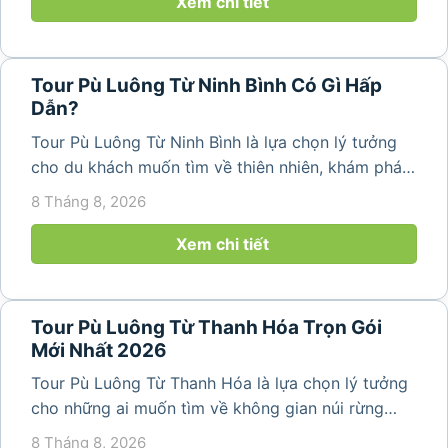
thang đặc trưng. Từ...
Xem chi tiết
Tour Pù Luông Từ Ninh Bình Có Gì Hấp
Dẫn?
Tour Pù Luông Từ Ninh Bình là lựa chọn lý tưởng
cho du khách muốn tìm về thiên nhiên, khám phá
bản làng và tận hưởng không gian nghỉ dưỡng yên
8 Tháng 8, 2026
bình. Với lịch trình 2N1Đ hoặc 3N2Đ, hành trình có
thể kết hợp tham...
Xem chi tiết
Tour Pù Luông Từ Thanh Hóa Trọn Gói
Mới Nhất 2026
Tour Pù Luông Từ Thanh Hóa là lựa chọn lý tưởng
cho những ai muốn tìm về không gian núi rừng
trong lành, ruộng bậc thang xanh mướt và những
8 Tháng 8, 2026