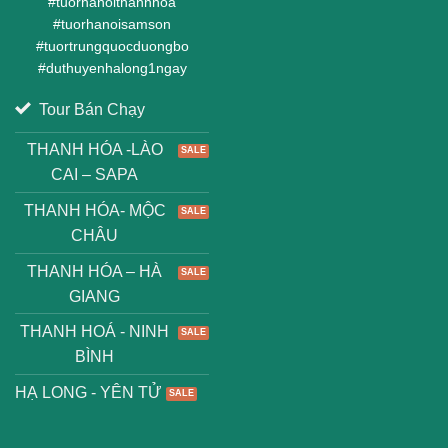
#
tuorhanoithanhhoa
#
tuorhanoisamson
#
tuortrungquocduongbo
#
duthuyenhalong1ngay
Tour Bán Chạy
THANH HÓA -LÀO
CAI – SAPA
THANH HÓA- MỘC
CHÂU
THANH HÓA – HÀ
GIANG
THANH HOÁ - NINH
BÌNH
HẠ LONG - YÊN TỬ