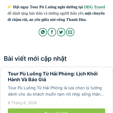
Đặt ngay Tour Pù Luông nghỉ dưỡng tại
ODG Travel
để dành tặng bản thân và những người thân yêu
một chuyến
đi chậm rãi, an yên giữa núi rừng Thanh Hóa
.
Bài viết mới cập nhật
Tour Pù Luông Từ Hải Phòng: Lịch Khởi
Hành Và Báo Giá
Tour Pù Luông Từ Hải Phòng là lựa chọn lý tưởng
dành cho du khách muốn tạm rời nhịp sống thành
phố để tìm về không gian núi rừng trong lành,
8 Tháng 8, 2026
những bản làng bình yên và cảnh quan ruộng bậc