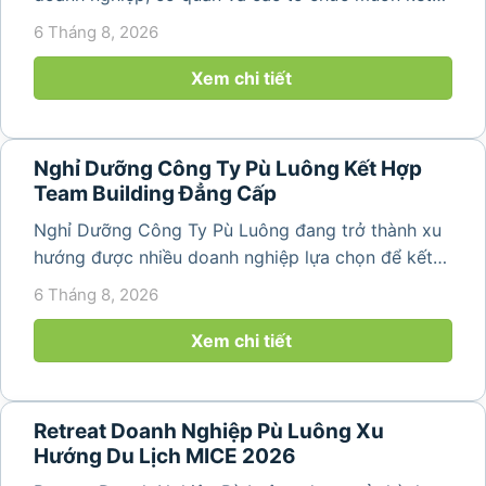
hợp nghỉ dưỡng, tham quan và tổ chức các hoạt
6 Tháng 8, 2026
động gắn kết tập thể. Với cảnh quan thiên nhiên
nguyên sơ, không khí...
Xem chi tiết
Nghỉ Dưỡng Công Ty Pù Luông Kết Hợp
Team Building Đẳng Cấp
Nghỉ Dưỡng Công Ty Pù Luông đang trở thành xu
hướng được nhiều doanh nghiệp lựa chọn để kết
hợp giữa nghỉ ngơi, tái tạo năng lượng và xây
6 Tháng 8, 2026
dựng tinh thần đồng đội. Thay vì những chuyến du
lịch đơn thuần, nhiều công ty...
Xem chi tiết
Retreat Doanh Nghiệp Pù Luông Xu
Hướng Du Lịch MICE 2026