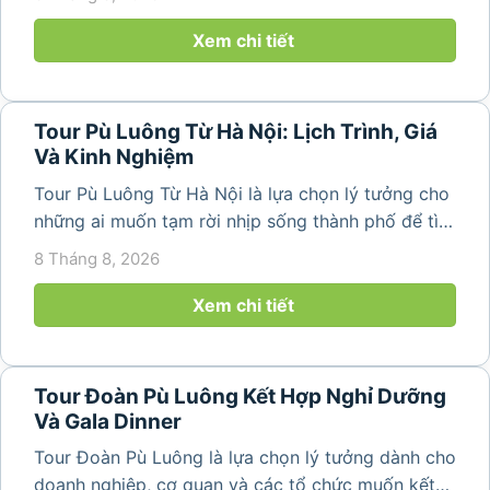
bản làng bình yên ngay trong một hành trình ngắn
ngày. Không cần di chuyển...
Xem chi tiết
Tour Pù Luông Từ Hà Nội: Lịch Trình, Giá
Và Kinh Nghiệm
Tour Pù Luông Từ Hà Nội là lựa chọn lý tưởng cho
những ai muốn tạm rời nhịp sống thành phố để tìm
về không gian núi rừng xanh mát, những bản làng
8 Tháng 8, 2026
yên bình và ruộng bậc thang đặc trưng của Pù
Luông. Với...
Xem chi tiết
Tour Đoàn Pù Luông Kết Hợp Nghỉ Dưỡng
Và Gala Dinner
Tour Đoàn Pù Luông là lựa chọn lý tưởng dành cho
doanh nghiệp, cơ quan và các tổ chức muốn kết