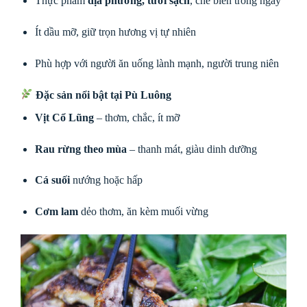
Thực phẩm
địa phương, tươi sạch
, chế biến trong ngày
Ít dầu mỡ, giữ trọn hương vị tự nhiên
Phù hợp với người ăn uống lành mạnh, người trung niên
Đặc sản nổi bật tại Pù Luông
Vịt Cổ Lũng
– thơm, chắc, ít mỡ
Rau rừng theo mùa
– thanh mát, giàu dinh dưỡng
Cá suối
nướng hoặc hấp
Cơm lam
dẻo thơm, ăn kèm muối vừng