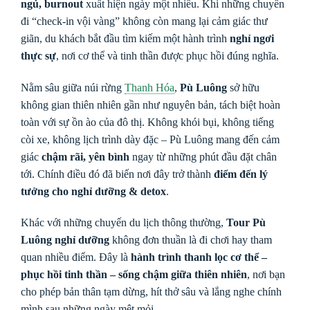
ngủ, burnout
xuất hiện ngày một nhiều. Khi những chuyến
đi “check-in vội vàng” không còn mang lại cảm giác thư
giãn, du khách bắt đầu tìm kiếm một hành trình
nghỉ ngơi
thực sự
, nơi cơ thể và tinh thần được phục hồi đúng nghĩa.
Nằm sâu giữa núi rừng
Thanh Hóa
,
Pù Luông
sở hữu
không gian thiên nhiên gần như nguyên bản, tách biệt hoàn
toàn với sự ồn ào của đô thị. Không khói bụi, không tiếng
còi xe, không lịch trình dày đặc – Pù Luông mang đến cảm
giác
chậm rãi, yên bình
ngay từ những phút đầu đặt chân
tới. Chính điều đó đã biến nơi đây trở thành
điểm đến lý
tưởng cho nghỉ dưỡng & detox
.
Khác với những chuyến du lịch thông thường,
Tour Pù
Luông nghỉ dưỡng
không đơn thuần là đi chơi hay tham
quan nhiều điểm. Đây là
hành trình thanh lọc cơ thể –
phục hồi tinh thần – sống chậm giữa thiên nhiên
, nơi bạn
cho phép bản thân tạm dừng, hít thở sâu và lắng nghe chính
mình sau những ngày mệt mỏi.