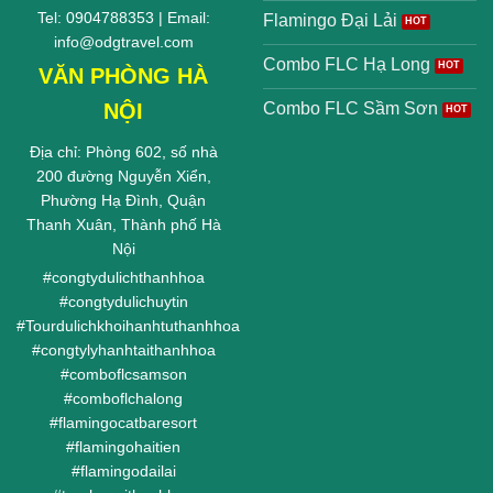
Tel: 0904788353 | Email:
Flamingo Đại Lải
info@odgtravel.com
Combo FLC Hạ Long
VĂN PHÒNG HÀ
NỘI
Combo FLC Sầm Sơn
Địa chỉ: Phòng 602, số nhà
200 đường Nguyễn Xiển,
Phường Hạ Đình, Quận
Thanh Xuân, Thành phố Hà
Nội
#
congtydulichthanhhoa
#
congtydulichuytin
#
Tourdulichkhoihanhtuthanhhoa
#
congtylyhanhtaithanhhoa
#
comboflcsamson
#
comboflchalong
#
flamingocatbaresort
#
flamingohaitien
#
flamingodailai