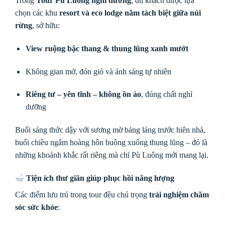
Trong
Tour Pù Luông nghỉ dưỡng
, du khách được lựa
chọn các khu
resort và eco lodge nằm tách biệt giữa núi
rừng
, sở hữu:
View ruộng bậc thang & thung lũng xanh mướt
Không gian mở, đón gió và ánh sáng tự nhiên
Riêng tư – yên tĩnh – không ồn ào
, đúng chất nghỉ
dưỡng
Buổi sáng thức dậy với sương mờ bảng lảng trước hiên nhà,
buổi chiều ngắm hoàng hôn buông xuống thung lũng – đó là
những khoảnh khắc rất riêng mà chỉ Pù Luông mới mang lại.
Tiện ích thư giãn giúp phục hồi năng lượng
Các điểm lưu trú trong tour đều chú trọng
trải nghiệm chăm
sóc sức khỏe
: