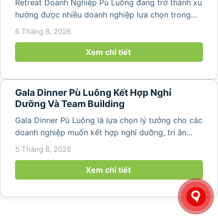
Retreat Doanh Nghiệp Pù Luông đang trở thành xu
hướng được nhiều doanh nghiệp lựa chọn trong
năm 2026 khi nhu cầu kết hợp nghỉ dưỡng, hội
6 Tháng 8, 2026
họp và gắn kết đội ngũ ngày càng tăng. Không chỉ
mang đến khoảng thời gian thư giãn...
Xem chi tiết
Gala Dinner Pù Luông Kết Hợp Nghỉ
Dưỡng Và Team Building
Gala Dinner Pù Luông là lựa chọn lý tưởng cho các
doanh nghiệp muốn kết hợp nghỉ dưỡng, tri ân
nhân viên và xây dựng tinh thần đồng đội trong
5 Tháng 8, 2026
không gian thiên nhiên yên bình. Với khung cảnh
núi rừng hùng vĩ, không khí...
Xem chi tiết