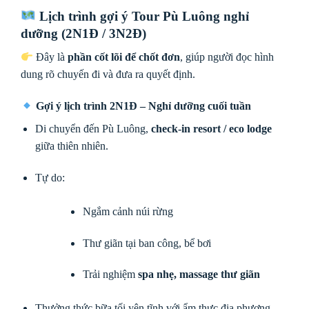
Lịch trình gợi ý Tour Pù Luông nghỉ
dưỡng (2N1Đ / 3N2Đ)
Đây là
phần cốt lõi để chốt đơn
, giúp người đọc hình
dung rõ chuyến đi và đưa ra quyết định.
Gợi ý lịch trình 2N1Đ – Nghỉ dưỡng cuối tuần
Di chuyển đến Pù Luông,
check-in resort / eco lodge
giữa thiên nhiên.
Tự do:
Ngắm cảnh núi rừng
Thư giãn tại ban công, bể bơi
Trải nghiệm
spa nhẹ, massage thư giãn
Thưởng thức bữa tối yên tĩnh với ẩm thực địa phương.