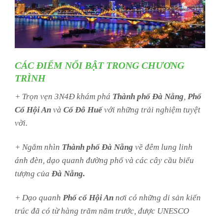
CÁC ĐIỂM NỔI BẬT TRONG CHƯƠNG
TRÌNH
+ Trọn vẹn 3N4Đ khám phá
Thành phố Đà Nẵng
,
Phố
Cổ Hội An
và
Cố Đô Huế
với những trải nghiệm tuyệt
vời.
+ Ngắm nhìn
Thành phố Đà Nẵng
về đêm lung linh
ánh đèn, dạo quanh đường phố và các cây cầu biểu
tượng của
Đà Nẵng.
+ Dạo quanh
Phố cổ Hội An
nơi có những di sản kiến
trúc đã có từ hàng trăm năm trước, được UNESCO