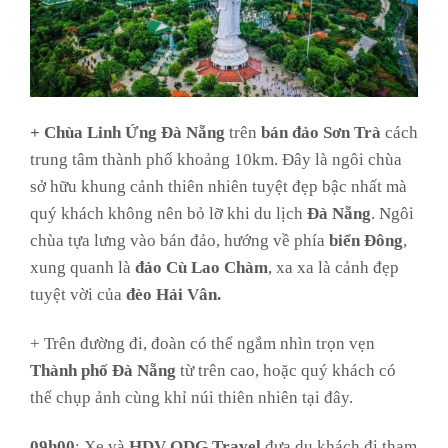
+ Chùa Linh Ứng Đà Nẵng
trên
bán đảo Sơn Trà
cách
trung tâm thành phố khoảng 10km. Đây là ngôi chùa
sở hữu khung cảnh thiên nhiên tuyệt đẹp bậc nhất mà
quý khách không nên bỏ lỡ khi du lịch
Đà Nẵng
. Ngôi
chùa tựa lưng vào bán đảo, hướng về phía
biển Đông
,
xung quanh là
đảo Cù Lao Chàm
, xa xa là cảnh đẹp
tuyệt vời của
đèo Hải Vân.
+ Trên đường đi, đoàn có thể ngắm nhìn trọn vẹn
Thành phố Đà Nẵng
từ trên cao, hoặc quý khách có
thể chụp ảnh cùng khỉ núi thiên nhiên tại đây.
09h00
: Xe và
HDV
ODG Travel
đưa du khách đi tham