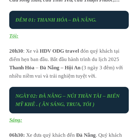
ĐÊM 01: THANH HÓA – ĐÀ NẴNG.
Tối:
20h30
: Xe và
HDV ODG travel
đón quý khách tại
điểm hẹn ban đầu. Bắt đầu hành trình du lịch 2025
Thanh Hóa
–
Đà Nẵng – Hội An
(3 ngày 3 đêm) với
nhiều niềm vui và trải nghiệm tuyệt vời.
NGÀY 02: ĐÀ NẴNG – NÚI THẦN TÀI – BIỂN
MỸ KHÊ . ( ĂN SÁNG, TRƯA, TỐI )
Sáng:
06h30:
Xe đưa quý khách đến
Đà Nẵng
. Quý khách