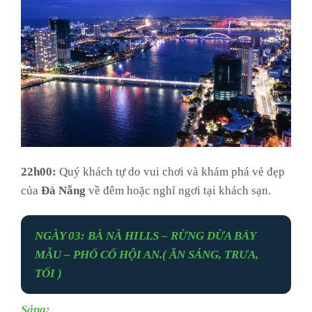
22h00:
Quý khách tự do vui chơi và khám phá vẻ đẹp
của
Đà Nẵng
về đêm hoặc nghỉ ngơi tại khách sạn.
NGÀY 03: BÀ NÀ HILLS – RỪNG DỪA BẢY
MẪU – PHỐ CỔ HỘI AN.
( ĂN SÁNG, TRƯA,
TỐI )
Sáng: