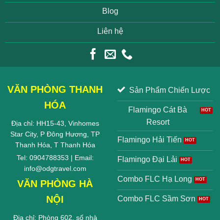
Blog
Liên hệ
VĂN PHÒNG THANH
Sản Phẩm Chiến Lược
HÓA
Flamingo Cát Bà
Resort
Địa chỉ: HH15-43, Vinhomes
Star City, P Đông Hương, TP
Flamingo Hải Tiến
Thanh Hóa, T Thanh Hóa
Tel: 0904788353 | Email:
Flamingo Đại Lải
info@odgtravel.com
Combo FLC Hạ Long
VĂN PHÒNG HÀ
NỘI
Combo FLC Sầm Sơn
Địa chỉ: Phòng 602, số nhà