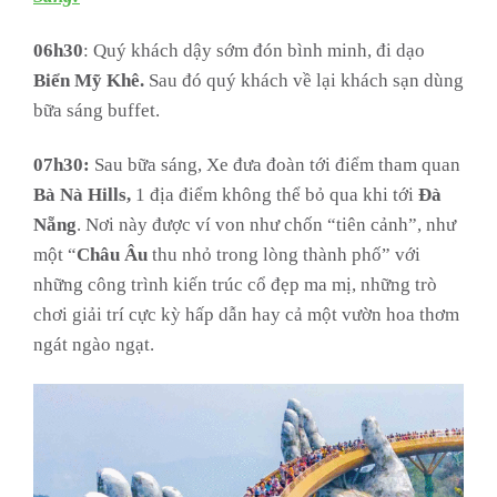
06h30
: Quý khách dậy sớm đón bình minh, đi dạo
Biển Mỹ Khê.
Sau đó quý khách về lại khách sạn dùng
bữa sáng buffet.
07h30:
Sau bữa sáng, Xe đưa đoàn tới điểm tham quan
Bà Nà Hills,
1 địa điểm không thể bỏ qua khi tới
Đà
Nẵng
. Nơi này được ví von như chốn “tiên cảnh”, như
một “
Châu Âu
thu nhỏ trong lòng thành phố” với
những công trình kiến trúc cổ đẹp ma mị, những trò
chơi giải trí cực kỳ hấp dẫn hay cả một vườn hoa thơm
ngát ngào ngạt.