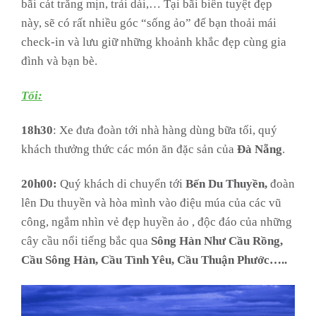
bãi cát trắng mịn, trải dài,… Tại bãi biển tuyệt đẹp
này, sẽ có rất nhiều góc “sống ảo” để bạn thoải mái
check-in và lưu giữ những khoảnh khắc đẹp cùng gia
đình và bạn bè.
Tối:
18h30
: Xe đưa đoàn tới nhà hàng dùng bữa tối, quý
khách thưởng thức các món ăn đặc sản của
Đà Nẵng
.
20h00:
Quý khách di chuyển tới
Bến Du Thuyền,
đoàn
lên Du thuyền và hòa mình vào điệu múa của các vũ
công, ngắm nhìn vẻ đẹp huyền ảo , độc đáo của những
cây cầu nổi tiếng bắc qua
Sông Hàn Như Cầu Rồng,
Cầu Sông Hàn, Cầu Tình Yêu, Cầu Thuận Phước…..