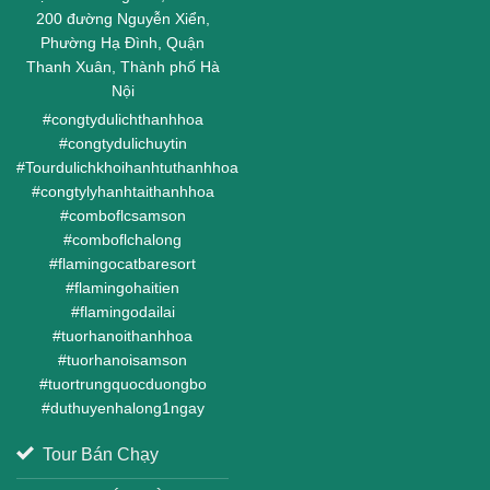
200 đường Nguyễn Xiển,
Phường Hạ Đình, Quận
Thanh Xuân, Thành phố Hà
Nội
#
congtydulichthanhhoa
#
congtydulichuytin
#
Tourdulichkhoihanhtuthanhhoa
#
congtylyhanhtaithanhhoa
#
comboflcsamson
#
comboflchalong
#
flamingocatbaresort
#
flamingohaitien
#
flamingodailai
#
tuorhanoithanhhoa
#
tuorhanoisamson
#
tuortrungquocduongbo
#
duthuyenhalong1ngay
Tour Bán Chạy