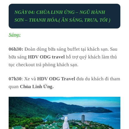
NGÀY 04: CHÙA LINH ỨNG – NGŨ HÀNH
SƠN – THANH HÓA.
( ĂN SÁNG, TRƯA, TỐI )
Sáng:
06h30:
Đoàn dùng bữa sáng buffet tại khách sạn. Sau
bữa sáng
HDV ODG travel
hỗ trợ quý khách làm thủ
tục checkout trả phòng khách sạn.
07h30
: Xe và
HDV
ODG Travel
đưa du khách đi tham
quan
Chùa Linh Ứng.