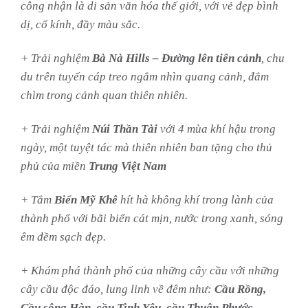
công nhận là di sản văn hóa thế giới, với vẻ đẹp bình
dị, cổ kính, đầy màu sắc.
+ Trải nghiệm
Bà Nà Hills – Đường lên tiên cảnh
, chu
du trên tuyến cáp treo ngắm nhìn quang cảnh, đắm
chìm trong cảnh quan thiên nhiên.
+ Trải nghiệm
Núi Thần Tài
với 4 mùa khí hậu trong
ngày, một tuyệt tác mà thiên nhiên ban tặng cho thủ
phủ của miền
Trung Việt Nam
+ Tắm
Biển Mỹ Khê
hít hà không khí trong lành của
thành phố với bãi biển cát mịn, nước trong xanh, sóng
êm đềm sạch đẹp.
+ Khám phá thành phố của những cây cầu với những
cây cầu độc đáo, lung linh về đêm như:
Cầu Rồng,
Cầu sông Hàn, cầu Tình Yêu, cầu Thuận Phước,…