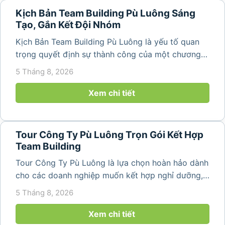
Kịch Bản Team Building Pù Luông Sáng
Tạo, Gắn Kết Đội Nhóm
Kịch Bản Team Building Pù Luông là yếu tố quan
trọng quyết định sự thành công của một chương
trình du lịch doanh nghiệp. Một kịch bản được xây
5 Tháng 8, 2026
dựng bài bản không chỉ mang đến những phút
giây vui vẻ, sôi động mà còn...
Xem chi tiết
Tour Công Ty Pù Luông Trọn Gói Kết Hợp
Team Building
Tour Công Ty Pù Luông là lựa chọn hoàn hảo dành
cho các doanh nghiệp muốn kết hợp nghỉ dưỡng,
team building và gắn kết tập thể trong không gian
5 Tháng 8, 2026
thiên nhiên trong lành. Chỉ cách Hà Nội và Thanh
Hóa vài giờ di chuyển,...
Xem chi tiết