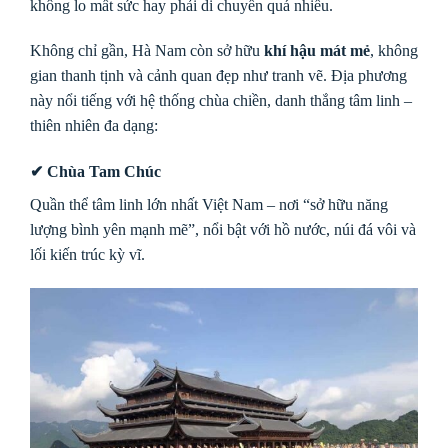
không lo mất sức hay phải di chuyển quá nhiều.
Không chỉ gần, Hà Nam còn sở hữu
khí hậu mát mẻ
, không
gian thanh tịnh và cảnh quan đẹp như tranh vẽ. Địa phương
này nổi tiếng với hệ thống chùa chiền, danh thắng tâm linh –
thiên nhiên đa dạng:
✔ Chùa Tam Chúc
Quần thể tâm linh lớn nhất Việt Nam – nơi “sở hữu năng
lượng bình yên mạnh mẽ”, nổi bật với hồ nước, núi đá vôi và
lối kiến trúc kỳ vĩ.