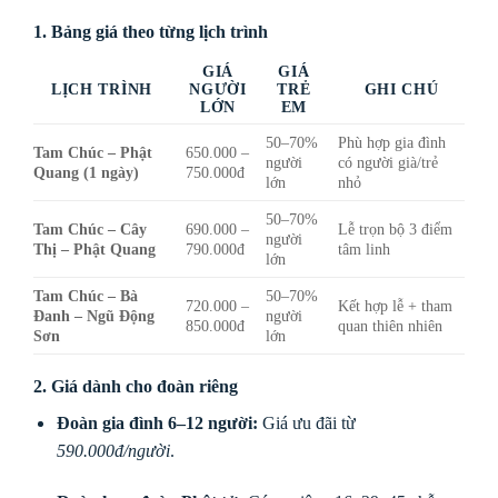
1. Bảng giá theo từng lịch trình
GIÁ
GIÁ
LỊCH TRÌNH
NGƯỜI
TRẺ
GHI CHÚ
LỚN
EM
50–70%
Phù hợp gia đình
Tam Chúc – Phật
650.000 –
người
có người già/trẻ
Quang (1 ngày)
750.000đ
lớn
nhỏ
50–70%
Tam Chúc – Cây
690.000 –
Lễ trọn bộ 3 điểm
người
Thị – Phật Quang
790.000đ
tâm linh
lớn
Tam Chúc – Bà
50–70%
720.000 –
Kết hợp lễ + tham
Đanh – Ngũ Động
người
850.000đ
quan thiên nhiên
Sơn
lớn
2. Giá dành cho đoàn riêng
Đoàn gia đình 6–12 người:
Giá ưu đãi từ
590.000đ/người
.