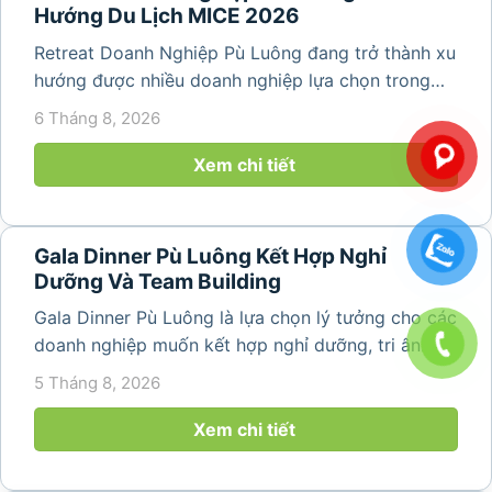
Hướng Du Lịch MICE 2026
Retreat Doanh Nghiệp Pù Luông đang trở thành xu
hướng được nhiều doanh nghiệp lựa chọn trong
năm 2026 khi nhu cầu kết hợp nghỉ dưỡng, hội
6 Tháng 8, 2026
họp và gắn kết đội ngũ ngày càng tăng. Không chỉ
mang đến khoảng thời gian thư giãn...
Xem chi tiết
Gala Dinner Pù Luông Kết Hợp Nghỉ
Dưỡng Và Team Building
Gala Dinner Pù Luông là lựa chọn lý tưởng cho các
doanh nghiệp muốn kết hợp nghỉ dưỡng, tri ân
nhân viên và xây dựng tinh thần đồng đội trong
5 Tháng 8, 2026
không gian thiên nhiên yên bình. Với khung cảnh
núi rừng hùng vĩ, không khí...
Xem chi tiết