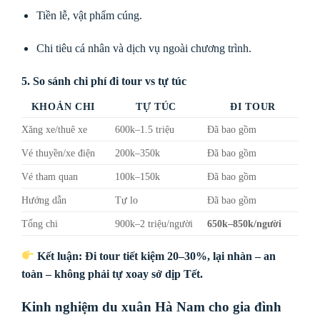
Tiền lễ, vật phẩm cúng.
Chi tiêu cá nhân và dịch vụ ngoài chương trình.
5. So sánh chi phí đi tour vs tự túc
KHOẢN CHI
TỰ TÚC
ĐI TOUR
Xăng xe/thuê xe
600k–1.5 triệu
Đã bao gồm
Vé thuyền/xe điện
200k–350k
Đã bao gồm
Vé tham quan
100k–150k
Đã bao gồm
Hướng dẫn
Tự lo
Đã bao gồm
Tổng chi
900k–2 triệu/người
650k–850k/người
Kết luận: Đi tour tiết kiệm 20–30%, lại nhàn – an
toàn – không phải tự xoay sở dịp Tết.
Kinh nghiệm du xuân Hà Nam cho gia đình