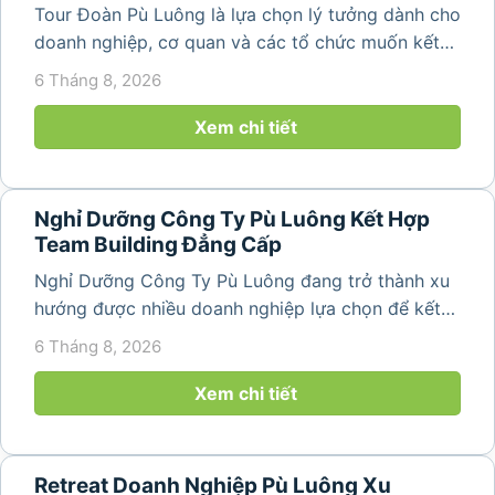
Tour Đoàn Pù Luông là lựa chọn lý tưởng dành cho
doanh nghiệp, cơ quan và các tổ chức muốn kết
hợp nghỉ dưỡng, tham quan và tổ chức các hoạt
6 Tháng 8, 2026
động gắn kết tập thể. Với cảnh quan thiên nhiên
nguyên sơ, không khí...
Xem chi tiết
Nghỉ Dưỡng Công Ty Pù Luông Kết Hợp
Team Building Đẳng Cấp
Nghỉ Dưỡng Công Ty Pù Luông đang trở thành xu
hướng được nhiều doanh nghiệp lựa chọn để kết
hợp giữa nghỉ ngơi, tái tạo năng lượng và xây
6 Tháng 8, 2026
dựng tinh thần đồng đội. Thay vì những chuyến du
lịch đơn thuần, nhiều công ty...
Xem chi tiết
Retreat Doanh Nghiệp Pù Luông Xu