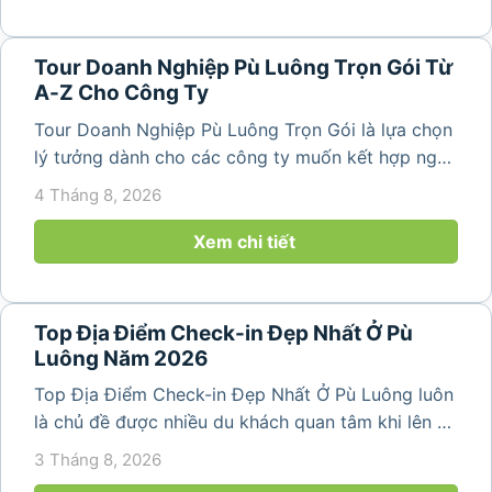
Tour Doanh Nghiệp Pù Luông Trọn Gói Từ
A-Z Cho Công Ty
Tour Doanh Nghiệp Pù Luông Trọn Gói là lựa chọn
lý tưởng dành cho các công ty muốn kết hợp nghỉ
dưỡng, gắn kết đội ngũ và tái tạo năng lượng sau
4 Tháng 8, 2026
những ngày làm việc căng thẳng. Với cảnh quan
thiên nhiên trong lành,...
Xem chi tiết
Top Địa Điểm Check-in Đẹp Nhất Ở Pù
Luông Năm 2026
Top Địa Điểm Check-in Đẹp Nhất Ở Pù Luông luôn
là chủ đề được nhiều du khách quan tâm khi lên kế
hoạch khám phá vùng đất thiên nhiên nổi tiếng
3 Tháng 8, 2026
của Thanh Hóa. Với ruộng bậc thang trải dài, bản