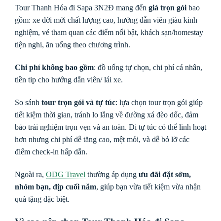
Tour Thanh Hóa đi Sapa 3N2Đ mang đến
giá trọn gói
bao
gồm: xe đời mới chất lượng cao, hướng dẫn viên giàu kinh
nghiệm, vé tham quan các điểm nổi bật, khách sạn/homestay
tiện nghi, ăn uống theo chương trình.
Chi phí không bao gồm
: đồ uống tự chọn, chi phí cá nhân,
tiền tip cho hướng dẫn viên/ lái xe.
So sánh
tour trọn gói và tự túc
: lựa chọn tour trọn gói giúp
tiết kiệm thời gian, tránh lo lắng về đường xá đèo dốc, đảm
bảo trải nghiệm trọn vẹn và an toàn. Đi tự túc có thể linh hoạt
hơn nhưng chi phí dễ tăng cao, mệt mỏi, và dễ bỏ lỡ các
điểm check-in hấp dẫn.
Ngoài ra,
ODG Travel
thường áp dụng
ưu đãi đặt sớm,
nhóm bạn, dịp cuối năm
, giúp bạn vừa tiết kiệm vừa nhận
quà tặng đặc biệt.