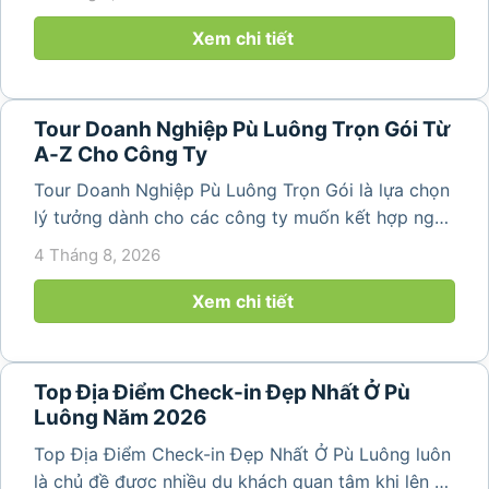
thiên nhiên trong lành. Chỉ cách Hà Nội và Thanh
Hóa vài giờ di chuyển,...
Xem chi tiết
Tour Doanh Nghiệp Pù Luông Trọn Gói Từ
A-Z Cho Công Ty
Tour Doanh Nghiệp Pù Luông Trọn Gói là lựa chọn
lý tưởng dành cho các công ty muốn kết hợp nghỉ
dưỡng, gắn kết đội ngũ và tái tạo năng lượng sau
4 Tháng 8, 2026
những ngày làm việc căng thẳng. Với cảnh quan
thiên nhiên trong lành,...
Xem chi tiết
Top Địa Điểm Check-in Đẹp Nhất Ở Pù
Luông Năm 2026
Top Địa Điểm Check-in Đẹp Nhất Ở Pù Luông luôn
là chủ đề được nhiều du khách quan tâm khi lên kế