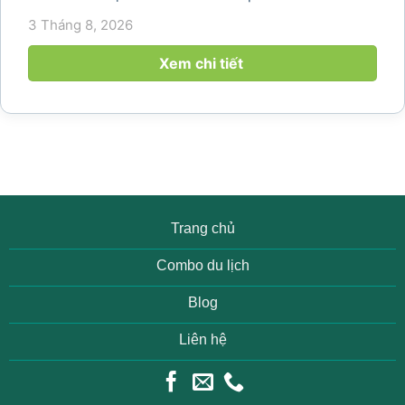
hoạch khám phá vùng đất thiên nhiên nổi tiếng
3 Tháng 8, 2026
của Thanh Hóa. Với ruộng bậc thang trải dài, bản
làng yên bình, thác...
Xem chi tiết
Trang chủ
Combo du lịch
Blog
Liên hệ