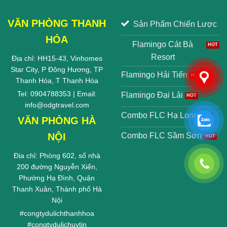
VĂN PHÒNG THANH
Sản Phẩm Chiến Lược
HÓA
Flamingo Cát Bà
Resort
Địa chỉ: HH15-43, Vinhomes
Star City, P Đông Hương, TP
Flamingo Hải Tiến
Thanh Hóa, T Thanh Hóa
Tel: 0904788353 | Email:
Flamingo Đại Lải
info@odgtravel.com
Combo FLC Hạ Long
VĂN PHÒNG HÀ
NỘI
Combo FLC Sầm Sơn
Địa chỉ: Phòng 602, số nhà
200 đường Nguyễn Xiển,
Phường Hạ Đình, Quận
Thanh Xuân, Thành phố Hà
Nội
#
congtydulichthanhhoa
#
congtydulichuytin