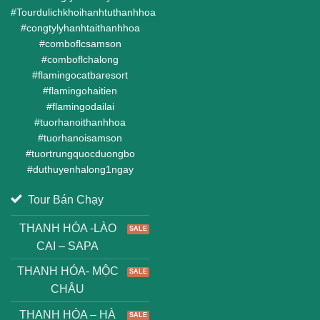
#
Tourdulichkhoihanhtuthanhhoa
#
congtylyhanhtaithanhhoa
#
comboflcsamson
#
comboflchalong
#
flamingocatbaresort
#
flamingohaitien
#
flamingodailai
#
tuorhanoithanhhoa
#
tuorhanoisamson
#
tuortrungquocduongbo
#
duthuyenhalong1ngay
Tour Bán Chạy
THANH HÓA -LÀO
CAI – SAPA
THANH HÓA- MỘC
CHÂU
THANH HÓA – HÀ