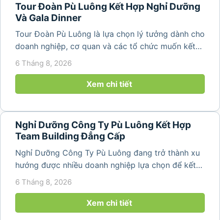
Tour Đoàn Pù Luông Kết Hợp Nghỉ Dưỡng
Và Gala Dinner
Tour Đoàn Pù Luông là lựa chọn lý tưởng dành cho
doanh nghiệp, cơ quan và các tổ chức muốn kết
hợp nghỉ dưỡng, tham quan và tổ chức các hoạt
6 Tháng 8, 2026
động gắn kết tập thể. Với cảnh quan thiên nhiên
nguyên sơ, không khí...
Xem chi tiết
Nghỉ Dưỡng Công Ty Pù Luông Kết Hợp
Team Building Đẳng Cấp
Nghỉ Dưỡng Công Ty Pù Luông đang trở thành xu
hướng được nhiều doanh nghiệp lựa chọn để kết
hợp giữa nghỉ ngơi, tái tạo năng lượng và xây
6 Tháng 8, 2026
dựng tinh thần đồng đội. Thay vì những chuyến du
lịch đơn thuần, nhiều công ty...
Xem chi tiết