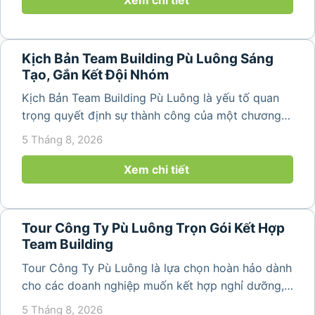
Kịch Bản Team Building Pù Luông Sáng
Tạo, Gắn Kết Đội Nhóm
Kịch Bản Team Building Pù Luông là yếu tố quan
trọng quyết định sự thành công của một chương
trình du lịch doanh nghiệp. Một kịch bản được xây
5 Tháng 8, 2026
dựng bài bản không chỉ mang đến những phút
giây vui vẻ, sôi động mà còn...
Xem chi tiết
Tour Công Ty Pù Luông Trọn Gói Kết Hợp
Team Building
Tour Công Ty Pù Luông là lựa chọn hoàn hảo dành
cho các doanh nghiệp muốn kết hợp nghỉ dưỡng,
team building và gắn kết tập thể trong không gian
5 Tháng 8, 2026