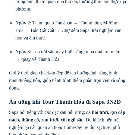
trung tâm, tham quan nhà thờ đá, thưởng thức ẩm thực địa
phương.
Ngày 2
: Tham quan Fansipan → Thung lũng Mường
Hoa → Bản Cát Cát → Chợ đêm Sapa, trải nghiệm văn
hóa và ẩm thực.
Ngày 3
: Leo núi săn mây buổi sáng, mua quà lưu niệm
→ quay về Thanh Hóa.
Gợi ý thời gian check-in đẹp để tận hưởng ánh sáng bình
minh/hoàng hôn, giúp hành trình thêm phần trọn vẹn và sống
động.
Ăn uống khi Tour Thanh Hóa đi Sapa 3N2Đ
Sapa nổi tiếng với các đặc sản núi rừng:
cá hồi tươi, lợn cắp
nách, thắng cố, rau tươi, xôi ngũ sắc
. Du khách nên trải
nghiệm tại các quán ăn hoặc homestay uy tín, sạch sẽ, phù
hợp nhóm bạn và gia đình.