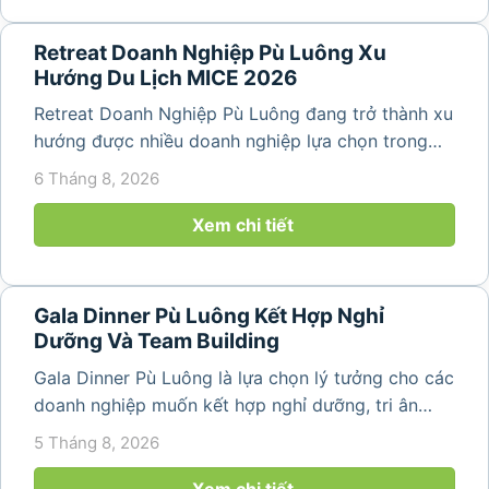
Retreat Doanh Nghiệp Pù Luông Xu
Hướng Du Lịch MICE 2026
Retreat Doanh Nghiệp Pù Luông đang trở thành xu
hướng được nhiều doanh nghiệp lựa chọn trong
năm 2026 khi nhu cầu kết hợp nghỉ dưỡng, hội
6 Tháng 8, 2026
họp và gắn kết đội ngũ ngày càng tăng. Không chỉ
mang đến khoảng thời gian thư giãn...
Xem chi tiết
Gala Dinner Pù Luông Kết Hợp Nghỉ
Dưỡng Và Team Building
Gala Dinner Pù Luông là lựa chọn lý tưởng cho các
doanh nghiệp muốn kết hợp nghỉ dưỡng, tri ân
nhân viên và xây dựng tinh thần đồng đội trong
5 Tháng 8, 2026
không gian thiên nhiên yên bình. Với khung cảnh
núi rừng hùng vĩ, không khí...
Xem chi tiết