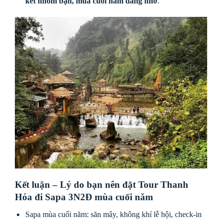
kết nhóm bạn, mùa cuối năm đáng nhớ
.
Kết luận – Lý do bạn nên đặt Tour Thanh
Hóa đi Sapa 3N2Đ mùa cuối năm
Sapa mùa cuối năm: săn mây, không khí lễ hội, check-in