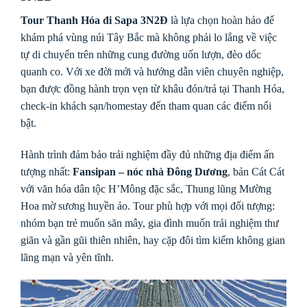
Tour Thanh Hóa đi Sapa 3N2Đ
là lựa chọn hoàn hảo để
khám phá vùng núi Tây Bắc mà không phải lo lắng về việc
tự di chuyển trên những cung đường uốn lượn, đèo dốc
quanh co. Với xe đời mới và hướng dẫn viên chuyên nghiệp,
bạn được đồng hành trọn vẹn từ khâu đón/trả tại Thanh Hóa,
check-in khách sạn/homestay đến tham quan các điểm nổi
bật.
Hành trình đảm bảo trải nghiệm đầy đủ những địa điểm ấn
tượng nhất:
Fansipan – nóc nhà Đông Dương
, bản Cát Cát
với văn hóa dân tộc H’Mông đặc sắc, Thung lũng Mường
Hoa mờ sương huyền ảo. Tour phù hợp với mọi đối tượng:
nhóm bạn trẻ muốn săn mây, gia đình muốn trải nghiệm thư
giãn và gần gũi thiên nhiên, hay cặp đôi tìm kiếm không gian
lãng mạn và yên tĩnh.