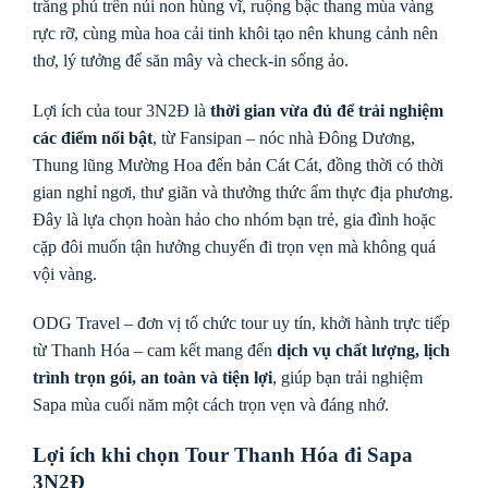
trắng phủ trên núi non hùng vĩ, ruộng bậc thang mùa vàng
rực rỡ, cùng mùa hoa cải tinh khôi tạo nên khung cảnh nên
thơ, lý tưởng để săn mây và check-in sống ảo.
Lợi ích của tour 3N2Đ là
thời gian vừa đủ để trải nghiệm
các điểm nổi bật
, từ Fansipan – nóc nhà Đông Dương,
Thung lũng Mường Hoa đến bản Cát Cát, đồng thời có thời
gian nghỉ ngơi, thư giãn và thưởng thức ẩm thực địa phương.
Đây là lựa chọn hoàn hảo cho nhóm bạn trẻ, gia đình hoặc
cặp đôi muốn tận hưởng chuyến đi trọn vẹn mà không quá
vội vàng.
ODG Travel – đơn vị tổ chức tour uy tín, khởi hành trực tiếp
từ Thanh Hóa – cam kết mang đến
dịch vụ chất lượng, lịch
trình trọn gói, an toàn và tiện lợi
, giúp bạn trải nghiệm
Sapa mùa cuối năm một cách trọn vẹn và đáng nhớ.
Lợi ích khi chọn Tour Thanh Hóa đi Sapa
3N2Đ