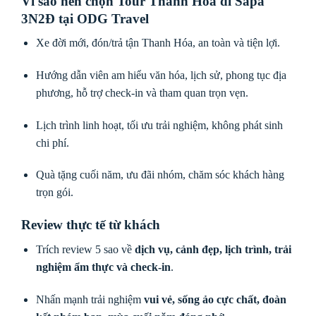
Vì sao nên chọn Tour Thanh Hóa đi Sapa
3N2Đ tại ODG Travel
Xe đời mới, đón/trả tận Thanh Hóa, an toàn và tiện lợi.
Hướng dẫn viên am hiểu văn hóa, lịch sử, phong tục địa
phương, hỗ trợ check-in và tham quan trọn vẹn.
Lịch trình linh hoạt, tối ưu trải nghiệm, không phát sinh
chi phí.
Quà tặng cuối năm, ưu đãi nhóm, chăm sóc khách hàng
trọn gói.
Review thực tế từ khách
Trích review 5 sao về
dịch vụ, cảnh đẹp, lịch trình, trải
nghiệm ẩm thực và check-in
.
Nhấn mạnh trải nghiệm
vui vẻ, sống ảo cực chất, đoàn