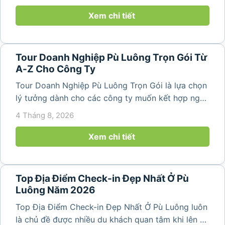
thiên nhiên trong lành. Chỉ cách Hà Nội và Thanh
Hóa vài giờ di chuyển,...
Xem chi tiết
Tour Doanh Nghiệp Pù Luông Trọn Gói Từ
A-Z Cho Công Ty
Tour Doanh Nghiệp Pù Luông Trọn Gói là lựa chọn
lý tưởng dành cho các công ty muốn kết hợp nghỉ
dưỡng, gắn kết đội ngũ và tái tạo năng lượng sau
4 Tháng 8, 2026
những ngày làm việc căng thẳng. Với cảnh quan
thiên nhiên trong lành,...
Xem chi tiết
Top Địa Điểm Check-in Đẹp Nhất Ở Pù
Luông Năm 2026
Top Địa Điểm Check-in Đẹp Nhất Ở Pù Luông luôn
là chủ đề được nhiều du khách quan tâm khi lên kế