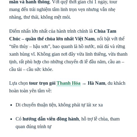
mắn và hanh thông
. Với quỹ thời gian chỉ 1 ngày, tour
mang đến trải nghiệm tâm linh trọn vẹn nhưng vẫn nhẹ
nhàng, thư thái, không mệt mỏi.
Điểm nhấn lớn nhất của hành trình chính là
Chùa Tam
Chúc – quần thể chùa lớn nhất Việt Nam
, nổi bật với thế
“tiền thủy – hậu sơn”, bao quanh là hồ nước, núi đá và rừng
xanh hùng vĩ. Không gian nơi đây vừa linh thiêng, vừa thanh
tịnh, rất phù hợp cho những chuyến đi lễ đầu năm, cầu an –
cầu tài – cầu sức khỏe.
Lựa chọn
tour trọn gói
Thanh Hóa
→ Hà Nam
, du khách
hoàn toàn yên tâm về:
Di chuyển thuận tiện, không phải tự lái xe xa
Có
hướng dẫn viên đồng hành
, hỗ trợ lễ chùa, tham
quan đúng trình tự