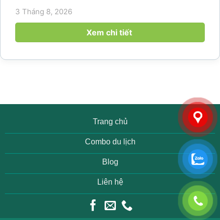
hoạch khám phá vùng đất thiên nhiên nổi tiếng
3 Tháng 8, 2026
của Thanh Hóa. Với ruộng bậc thang trải dài, bản
làng yên bình, thác...
Xem chi tiết
Trang chủ
Combo du lịch
Blog
Liên hệ