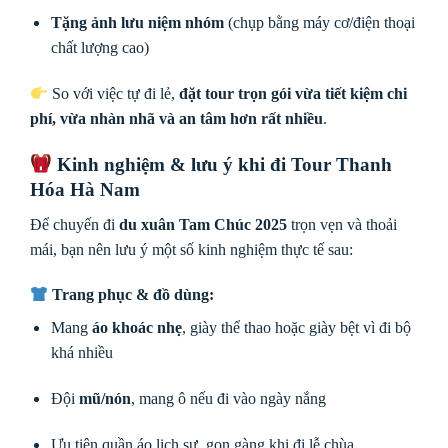
Tặng ảnh lưu niệm nhóm
(chụp bằng máy cơ/điện thoại
chất lượng cao)
So với việc tự đi lẻ,
đặt tour trọn gói vừa tiết kiệm chi
phí, vừa nhàn nhã và an tâm hơn rất nhiều
.
Kinh nghiệm & lưu ý khi đi Tour Thanh
Hóa Hà Nam
Để chuyến đi
du xuân Tam Chúc 2025
trọn vẹn và thoải
mái, bạn nên lưu ý một số kinh nghiệm thực tế sau:
Trang phục & đồ dùng:
Mang
áo khoác nhẹ
, giày thể thao hoặc giày bệt vì đi bộ
khá nhiều
Đội
mũ/nón
, mang ô nếu đi vào ngày nắng
Ưu tiên quần áo lịch sự, gọn gàng khi đi lễ chùa