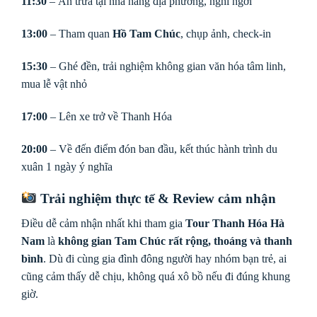
11:30
– Ăn trưa tại nhà hàng địa phương, nghỉ ngơi
13:00
– Tham quan
Hồ Tam Chúc
, chụp ảnh, check-in
15:30
– Ghé đền, trải nghiệm không gian văn hóa tâm linh,
mua lễ vật nhỏ
17:00
– Lên xe trở về Thanh Hóa
20:00
– Về đến điểm đón ban đầu, kết thúc hành trình du
xuân 1 ngày ý nghĩa
Trải nghiệm thực tế & Review cảm nhận
Điều dễ cảm nhận nhất khi tham gia
Tour Thanh Hóa Hà
Nam
là
không gian Tam Chúc rất rộng, thoáng và thanh
bình
. Dù đi cùng gia đình đông người hay nhóm bạn trẻ, ai
cũng cảm thấy dễ chịu, không quá xô bồ nếu đi đúng khung
giờ.