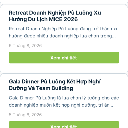
Retreat Doanh Nghiệp Pù Luông Xu
Hướng Du Lịch MICE 2026
Retreat Doanh Nghiệp Pù Luông đang trở thành xu
hướng được nhiều doanh nghiệp lựa chọn trong
năm 2026 khi nhu cầu kết hợp nghỉ dưỡng, hội
6 Tháng 8, 2026
họp và gắn kết đội ngũ ngày càng tăng. Không chỉ
mang đến khoảng thời gian thư giãn...
Xem chi tiết
Gala Dinner Pù Luông Kết Hợp Nghỉ
Dưỡng Và Team Building
Gala Dinner Pù Luông là lựa chọn lý tưởng cho các
doanh nghiệp muốn kết hợp nghỉ dưỡng, tri ân
nhân viên và xây dựng tinh thần đồng đội trong
5 Tháng 8, 2026
không gian thiên nhiên yên bình. Với khung cảnh
núi rừng hùng vĩ, không khí...
Xem chi tiết