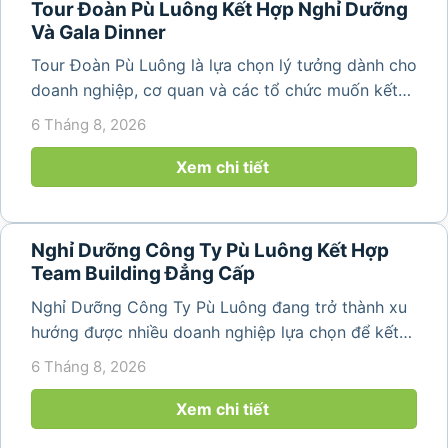
Tour Đoàn Pù Luông Kết Hợp Nghỉ Dưỡng
Và Gala Dinner
Tour Đoàn Pù Luông là lựa chọn lý tưởng dành cho
doanh nghiệp, cơ quan và các tổ chức muốn kết
hợp nghỉ dưỡng, tham quan và tổ chức các hoạt
6 Tháng 8, 2026
động gắn kết tập thể. Với cảnh quan thiên nhiên
nguyên sơ, không khí...
Xem chi tiết
Nghỉ Dưỡng Công Ty Pù Luông Kết Hợp
Team Building Đẳng Cấp
Nghỉ Dưỡng Công Ty Pù Luông đang trở thành xu
hướng được nhiều doanh nghiệp lựa chọn để kết
hợp giữa nghỉ ngơi, tái tạo năng lượng và xây
6 Tháng 8, 2026
dựng tinh thần đồng đội. Thay vì những chuyến du
lịch đơn thuần, nhiều công ty...
Xem chi tiết