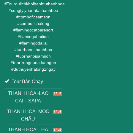
#
Tourdulichkhoihanhtuthanhhoa
#
congtylyhanhtaithanhhoa
#
comboflcsamson
#
comboflchalong
#
flamingocatbaresort
#
flamingohaitien
#
flamingodailai
#
tuorhanoithanhhoa
#
tuorhanoisamson
#
tuortrungquocduongbo
#
duthuyenhalong1ngay
Tour Bán Chạy
THANH HÓA -LÀO
CAI – SAPA
THANH HÓA- MỘC
CHÂU
THANH HÓA – HÀ