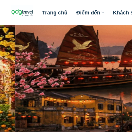
Skip
to
Trang chủ
Điểm đến
Khách 
content