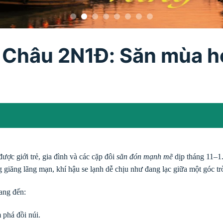
Châu 2N1Đ: Săn mùa ho
được giới trẻ, gia đình và các cặp đôi
săn đón mạnh mẽ
dịp tháng 11–1
g giăng lãng mạn, khí hậu se lạnh dễ chịu như đang lạc giữa một góc tr
ang đến:
 phá đồi núi.