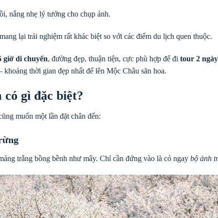
đồi, nắng nhẹ lý tưởng cho chụp ảnh.
ng lại trải nghiệm rất khác biệt so với các điểm du lịch quen thuộc.
giờ di chuyển
, đường đẹp, thuận tiện, cực phù hợp để đi
tour 2 ngà
 – khoảng thời gian đẹp nhất để lên Mộc Châu săn hoa.
ó gì đặc biệt?
cũng muốn một lần đặt chân đến:
rừng
 mảng trắng bồng bềnh như mây. Chỉ cần đứng vào là có ngay
bộ ảnh t