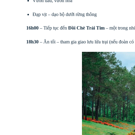
Vườn dâu, vườn hoa
Đạp vịt – dạo bộ dưới rừng thông
16h00
– Tiếp tục đến
Đồi Chè Trái Tim
– một trong nh
18h30
– Ăn tối – tham gia giao lưu lửa trại (nếu đoàn có