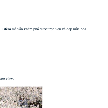
y 1 đêm
mà vẫn khám phá được trọn vẹn vẻ đẹp mùa hoa.
riệu view
.