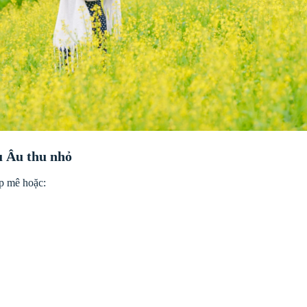
u Âu thu nhỏ
p mê hoặc: