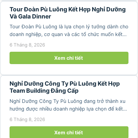
Tour Đoàn Pù Luông Kết Hợp Nghỉ Dưỡng
Và Gala Dinner
Tour Đoàn Pù Luông là lựa chọn lý tưởng dành cho
doanh nghiệp, cơ quan và các tổ chức muốn kết
hợp nghỉ dưỡng, tham quan và tổ chức các hoạt
6 Tháng 8, 2026
động gắn kết tập thể. Với cảnh quan thiên nhiên
nguyên sơ, không khí...
Xem chi tiết
Nghỉ Dưỡng Công Ty Pù Luông Kết Hợp
Team Building Đẳng Cấp
Nghỉ Dưỡng Công Ty Pù Luông đang trở thành xu
hướng được nhiều doanh nghiệp lựa chọn để kết
hợp giữa nghỉ ngơi, tái tạo năng lượng và xây
6 Tháng 8, 2026
dựng tinh thần đồng đội. Thay vì những chuyến du
lịch đơn thuần, nhiều công ty...
Xem chi tiết