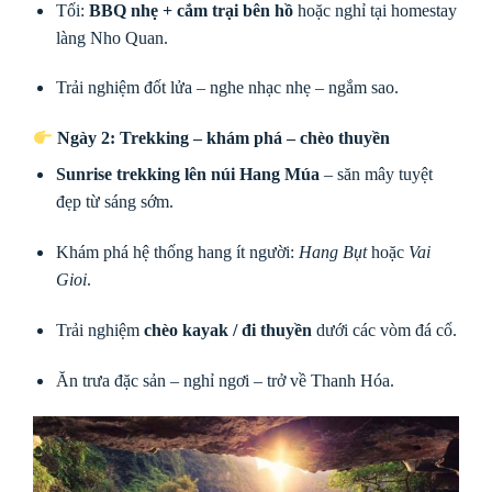
Tối:
BBQ nhẹ + cắm trại bên hồ
hoặc nghỉ tại homestay
làng Nho Quan.
Trải nghiệm đốt lửa – nghe nhạc nhẹ – ngắm sao.
Ngày 2: Trekking – khám phá – chèo thuyền
Sunrise trekking lên núi Hang Múa
– săn mây tuyệt
đẹp từ sáng sớm.
Khám phá hệ thống hang ít người:
Hang Bụt
hoặc
Vai
Gioi
.
Trải nghiệm
chèo kayak / đi thuyền
dưới các vòm đá cổ.
Ăn trưa đặc sản – nghỉ ngơi – trở về Thanh Hóa.