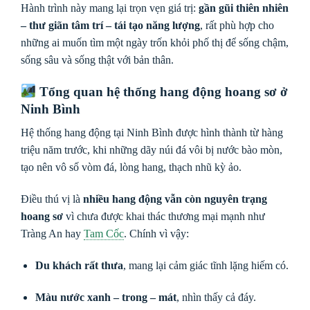
Hành trình này mang lại trọn vẹn giá trị:
gần gũi thiên nhiên
– thư giãn tâm trí – tái tạo năng lượng
, rất phù hợp cho
những ai muốn tìm một ngày trốn khỏi phố thị để sống chậm,
sống sâu và sống thật với bản thân.
Tổng quan hệ thống hang động hoang sơ ở
Ninh Bình
Hệ thống hang động tại Ninh Bình được hình thành từ hàng
triệu năm trước, khi những dãy núi đá vôi bị nước bào mòn,
tạo nên vô số vòm đá, lòng hang, thạch nhũ kỳ ảo.
Điều thú vị là
nhiều hang động vẫn còn nguyên trạng
hoang sơ
vì chưa được khai thác thương mại mạnh như
Tràng An hay
Tam Cốc
. Chính vì vậy:
Du khách rất thưa
, mang lại cảm giác tĩnh lặng hiếm có.
Màu nước xanh – trong – mát
, nhìn thấy cả đáy.