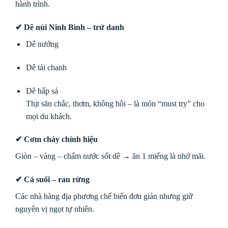
hành trình.
✔ Dê núi Ninh Bình – trứ danh
Dê nướng
Dê tái chanh
Dê hấp sả
Thịt săn chắc, thơm, không hôi – là món “must try” cho
mọi du khách.
✔ Cơm cháy chính hiệu
Giòn – vàng – chấm nước sốt dê → ăn 1 miếng là nhớ mãi.
✔ Cá suối – rau rừng
Các nhà hàng địa phương chế biến đơn giản nhưng giữ
nguyên vị ngọt tự nhiên.