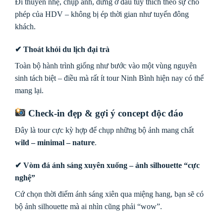
Đi thuyền nhẹ, chụp ảnh, dừng ở đâu tùy thích theo sự cho
phép của HDV – không bị ép thời gian như tuyến đông
khách.
✔
Thoát khỏi du lịch đại trà
Toàn bộ hành trình giống như bước vào một vùng nguyên
sinh tách biệt – điều mà rất ít tour Ninh Bình hiện nay có thể
mang lại.
Check-in đẹp & gợi ý concept độc đáo
Đây là tour cực kỳ hợp để chụp những bộ ảnh mang chất
wild – minimal – nature
.
✔ Vòm đá ánh sáng xuyên xuống – ảnh silhouette “cực
nghệ”
Cứ chọn thời điểm ánh sáng xiên qua miệng hang, bạn sẽ có
bộ ảnh silhouette mà ai nhìn cũng phải “wow”.