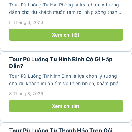
Tour Pù Luông Từ Hải Phòng là lựa chọn lý tưởng
dành cho du khách muốn tạm rời nhịp sống thành
phố để tìm về không gian núi rừng trong lành,
8 Tháng 8, 2026
những bản làng bình yên và cảnh quan ruộng bậc
thang đặc trưng. Từ...
Xem chi tiết
Tour Pù Luông Từ Ninh Bình Có Gì Hấp
Dẫn?
Tour Pù Luông Từ Ninh Bình là lựa chọn lý tưởng
cho du khách muốn tìm về thiên nhiên, khám phá
bản làng và tận hưởng không gian nghỉ dưỡng yên
8 Tháng 8, 2026
bình. Với lịch trình 2N1Đ hoặc 3N2Đ, hành trình có
thể kết hợp tham...
Xem chi tiết
Tour Pù Luông Từ Thanh Hóa Trọn Gói