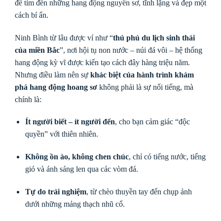
để tìm đến những hang động nguyên sơ, tĩnh lặng và đẹp một
cách bí ẩn.
Ninh Bình từ lâu được ví như “
thủ phủ du lịch sinh thái
của miền Bắc
”, nơi hội tụ non nước – núi đá vôi – hệ thống
hang động kỳ vĩ được kiến tạo cách đây hàng triệu năm.
Nhưng điều làm nên sự
khác biệt của hành trình khám
phá hang động hoang sơ
không phải là sự nổi tiếng, mà
chính là:
Ít người biết – ít người đến
, cho bạn cảm giác “độc
quyền” với thiên nhiên.
Không ồn ào, không chen chúc
, chỉ có tiếng nước, tiếng
gió và ánh sáng len qua các vòm đá.
Tự do trải nghiệm
, từ chèo thuyền tay đến chụp ảnh
dưới những mảng thạch nhũ cổ.