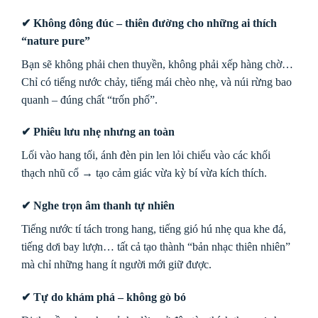
✔ Không đông đúc – thiên đường cho những ai thích
“nature pure”
Bạn sẽ không phải chen thuyền, không phải xếp hàng chờ…
Chỉ có tiếng nước chảy, tiếng mái chèo nhẹ, và núi rừng bao
quanh – đúng chất “trốn phố”.
✔
Phiêu lưu nhẹ nhưng an toàn
Lối vào hang tối, ánh đèn pin len lỏi chiếu vào các khối
thạch nhũ cổ → tạo cảm giác vừa kỳ bí vừa kích thích.
✔
Nghe trọn âm thanh tự nhiên
Tiếng nước tí tách trong hang, tiếng gió hú nhẹ qua khe đá,
tiếng dơi bay lượn… tất cả tạo thành “bản nhạc thiên nhiên”
mà chỉ những hang ít người mới giữ được.
✔
Tự do khám phá – không gò bó