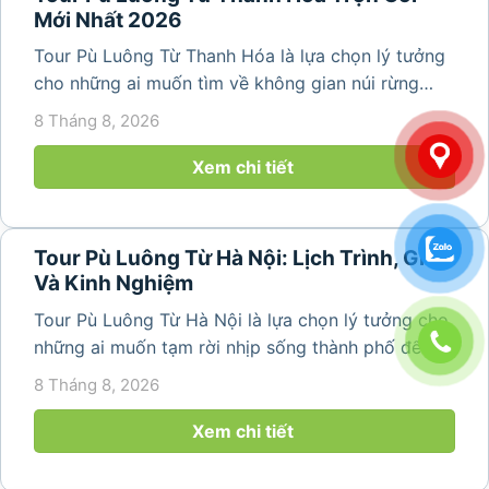
Mới Nhất 2026
Tour Pù Luông Từ Thanh Hóa là lựa chọn lý tưởng
cho những ai muốn tìm về không gian núi rừng
trong lành, ruộng bậc thang xanh mướt và những
8 Tháng 8, 2026
bản làng bình yên ngay trong một hành trình ngắn
ngày. Không cần di chuyển...
Xem chi tiết
Tour Pù Luông Từ Hà Nội: Lịch Trình, Giá
Và Kinh Nghiệm
Tour Pù Luông Từ Hà Nội là lựa chọn lý tưởng cho
những ai muốn tạm rời nhịp sống thành phố để tìm
về không gian núi rừng xanh mát, những bản làng
8 Tháng 8, 2026
yên bình và ruộng bậc thang đặc trưng của Pù
Luông. Với...
Xem chi tiết