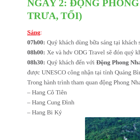
NGÀY 2: ĐỘNG PHONG 
TRƯA, TỐI)
Sáng
:
07h00:
Quý khách dùng bữa sáng tại khách 
08h00:
Xe và hdv ODG Travel sẽ đón quý k
08h30:
Quý khách đến với
Động Phong Nh
được UNESCO công nhận tại tỉnh Quảng Bì
Trong hành trình tham quan động Phong Nha
– Hang Cô Tiên
– Hang Cung Đình
– Hang Bi Ký