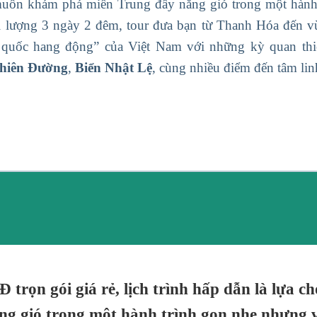
uốn khám phá miền Trung đầy nắng gió trong một hành 
i lượng 3 ngày 2 đêm, tour đưa bạn từ Thanh Hóa đến 
 quốc hang động” của Việt Nam với những kỳ quan th
hiên Đường
,
Biển Nhật Lệ
, cùng nhiều điểm đến tâm linh
rọn gói giá rẻ, lịch trình hấp dẫn
là lựa c
 gió trong một hành trình gọn nhẹ nhưng v