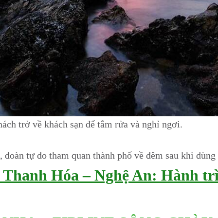
ách trở về khách sạn để tắm rửa và nghỉ ngơi.
, đoàn tự do tham quan thành phố về đêm sau khi dùng
n Thanh Hóa – Nghệ An: Hành trì