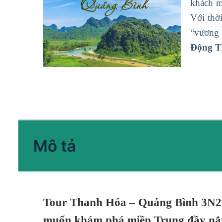
khách m
Với thờ
“vương
Động T
Mô tả
Tour Thanh Hóa – Quảng Bình 3N2Đ t
muốn khám phá miền Trung đầy nắng