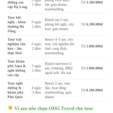
dưỡng cao
Từ
3.500.000đ
1 đêm
tiệc gala dinner,
cấp Hạ Long
teambuilding
Tour hội
Khách sạn 5 sao,
nghị – khen
3 ngày
phòng hội nghị, city
Từ
6.200.000đ
thưởng Đà
2 đêm
tour, gala dinner
Nẵng
Tour trải
Resort 4–5 sao, city
nghiệm văn
3 ngày
tour, trải nghiệm ẩm
Từ
5.800.000đ
hóa – ẩm
2 đêm
thực cung đình,
thực Huế
teambuilding
Tour khám
Khách sạn/resort 5
phá Sapa &
3 ngày
sao, trekking, BBQ
Từ
5.000.000đ
nghỉ dưỡng
2 đêm
ngoài trời, lửa trại
cao cấp
Tour nghỉ
Resort 5 sao, tour
dưỡng &
4 ngày
đảo, hoạt động
Từ
8.500.000đ
khám phá
3 đêm
teambuilding, gala
Phú Quốc
dinner
Vì sao nên chọn ODG Travel cho tour