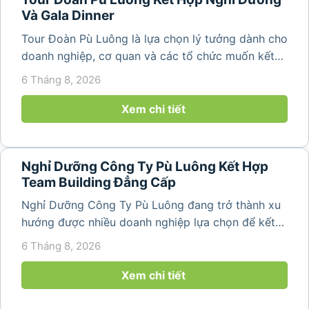
Và Gala Dinner
Tour Đoàn Pù Luông là lựa chọn lý tưởng dành cho
doanh nghiệp, cơ quan và các tổ chức muốn kết
hợp nghỉ dưỡng, tham quan và tổ chức các hoạt
6 Tháng 8, 2026
động gắn kết tập thể. Với cảnh quan thiên nhiên
nguyên sơ, không khí...
Xem chi tiết
Nghỉ Dưỡng Công Ty Pù Luông Kết Hợp
Team Building Đẳng Cấp
Nghỉ Dưỡng Công Ty Pù Luông đang trở thành xu
hướng được nhiều doanh nghiệp lựa chọn để kết
hợp giữa nghỉ ngơi, tái tạo năng lượng và xây
6 Tháng 8, 2026
dựng tinh thần đồng đội. Thay vì những chuyến du
lịch đơn thuần, nhiều công ty...
Xem chi tiết