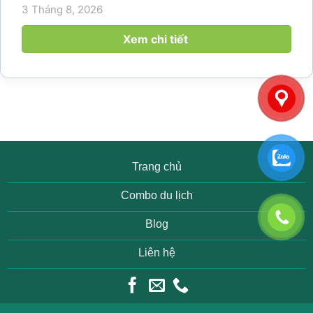
hoạch khám phá vùng đất thiên nhiên nổi tiếng
3 Tháng 8, 2026
của Thanh Hóa. Với ruộng bậc thang trải dài, bản
làng yên bình, thác...
Xem chi tiết
Trang chủ
Combo du lịch
Blog
Liên hệ