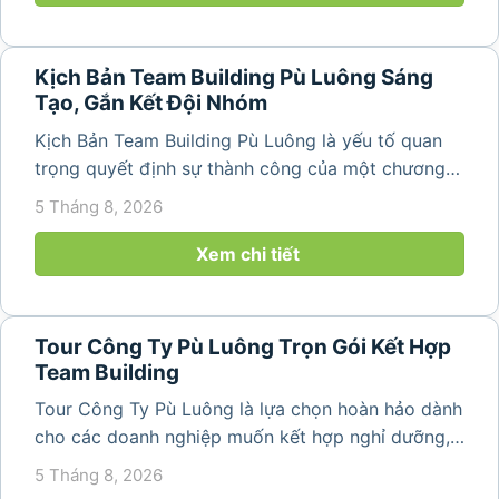
Kịch Bản Team Building Pù Luông Sáng
Tạo, Gắn Kết Đội Nhóm
Kịch Bản Team Building Pù Luông là yếu tố quan
trọng quyết định sự thành công của một chương
trình du lịch doanh nghiệp. Một kịch bản được xây
5 Tháng 8, 2026
dựng bài bản không chỉ mang đến những phút
giây vui vẻ, sôi động mà còn...
Xem chi tiết
Tour Công Ty Pù Luông Trọn Gói Kết Hợp
Team Building
Tour Công Ty Pù Luông là lựa chọn hoàn hảo dành
cho các doanh nghiệp muốn kết hợp nghỉ dưỡng,
team building và gắn kết tập thể trong không gian
5 Tháng 8, 2026
thiên nhiên trong lành. Chỉ cách Hà Nội và Thanh