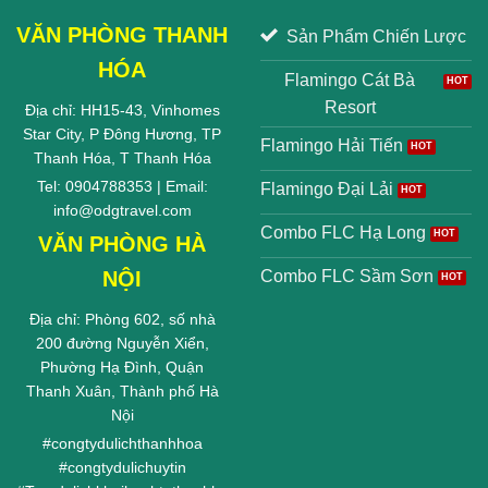
VĂN PHÒNG THANH
Sản Phẩm Chiến Lược
HÓA
Flamingo Cát Bà
Resort
Địa chỉ: HH15-43, Vinhomes
Star City, P Đông Hương, TP
Flamingo Hải Tiến
Thanh Hóa, T Thanh Hóa
Tel: 0904788353 | Email:
Flamingo Đại Lải
info@odgtravel.com
Combo FLC Hạ Long
VĂN PHÒNG HÀ
NỘI
Combo FLC Sầm Sơn
Địa chỉ: Phòng 602, số nhà
200 đường Nguyễn Xiển,
Phường Hạ Đình, Quận
Thanh Xuân, Thành phố Hà
Nội
#
congtydulichthanhhoa
#
congtydulichuytin