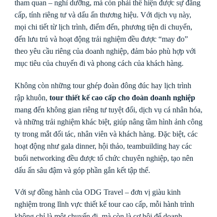
tham quan – nghỉ dưỡng, mà còn phải thể hiện được sự đẳng
cấp, tính riêng tư và dấu ấn thương hiệu. Với dịch vụ này,
mọi chi tiết từ lịch trình, điểm đến, phương tiện di chuyển,
đến lưu trú và hoạt động trải nghiệm đều được “may đo”
theo yêu cầu riêng của doanh nghiệp, đảm bảo phù hợp với
mục tiêu của chuyến đi và phong cách của khách hàng.
Không còn những tour ghép đoàn đông đúc hay lịch trình
rập khuôn,
tour thiết kế cao cấp cho đoàn doanh nghiệp
mang đến không gian riêng tư tuyệt đối, dịch vụ cá nhân hóa,
và những trải nghiệm khác biệt, giúp nâng tầm hình ảnh công
ty trong mắt đối tác, nhân viên và khách hàng. Đặc biệt, các
hoạt động như gala dinner, hội thảo, teambuilding hay các
buổi networking đều được tổ chức chuyên nghiệp, tạo nên
dấu ấn sâu đậm và góp phần gắn kết tập thể.
Với sự đồng hành của ODG Travel – đơn vị giàu kinh
nghiệm trong lĩnh vực thiết kế tour cao cấp, mỗi hành trình
không chỉ là một chuyến đi, mà còn là cơ hội để doanh