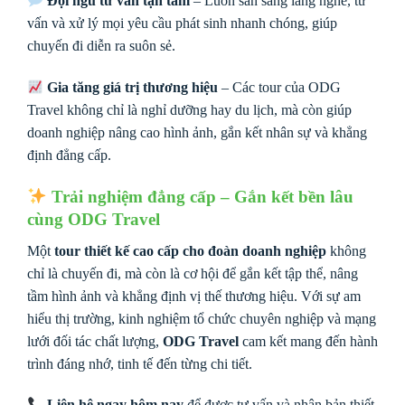
Đội ngũ tư vấn tận tâm
– Luôn sẵn sàng lắng nghe, tư
vấn và xử lý mọi yêu cầu phát sinh nhanh chóng, giúp
chuyến đi diễn ra suôn sẻ.
Gia tăng giá trị thương hiệu
– Các tour của ODG
Travel không chỉ là nghỉ dưỡng hay du lịch, mà còn giúp
doanh nghiệp nâng cao hình ảnh, gắn kết nhân sự và khẳng
định đẳng cấp.
Trải nghiệm đẳng cấp – Gắn kết bền lâu
cùng ODG Travel
Một
tour thiết kế cao cấp cho đoàn doanh nghiệp
không
chỉ là chuyến đi, mà còn là cơ hội để gắn kết tập thể, nâng
tầm hình ảnh và khẳng định vị thế thương hiệu. Với sự am
hiểu thị trường, kinh nghiệm tổ chức chuyên nghiệp và mạng
lưới đối tác chất lượng,
ODG Travel
cam kết mang đến hành
trình đáng nhớ, tinh tế đến từng chi tiết.
Liên hệ ngay hôm nay
để được tư vấn và nhận bản thiết