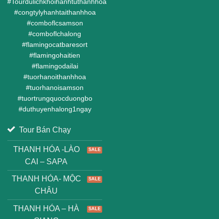
#
Tourdulichkhoihanhtuthanhhoa
#
congtylyhanhtaithanhhoa
#
comboflcsamson
#
comboflchalong
#
flamingocatbaresort
#
flamingohaitien
#
flamingodailai
#
tuorhanoithanhhoa
#
tuorhanoisamson
#
tuortrungquocduongbo
#
duthuyenhalong1ngay
Tour Bán Chạy
THANH HÓA -LÀO
CAI – SAPA
THANH HÓA- MỘC
CHÂU
THANH HÓA – HÀ