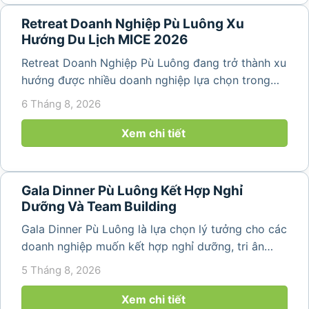
Retreat Doanh Nghiệp Pù Luông Xu
Hướng Du Lịch MICE 2026
Retreat Doanh Nghiệp Pù Luông đang trở thành xu
hướng được nhiều doanh nghiệp lựa chọn trong
năm 2026 khi nhu cầu kết hợp nghỉ dưỡng, hội
6 Tháng 8, 2026
họp và gắn kết đội ngũ ngày càng tăng. Không chỉ
mang đến khoảng thời gian thư giãn...
Xem chi tiết
Gala Dinner Pù Luông Kết Hợp Nghỉ
Dưỡng Và Team Building
Gala Dinner Pù Luông là lựa chọn lý tưởng cho các
doanh nghiệp muốn kết hợp nghỉ dưỡng, tri ân
nhân viên và xây dựng tinh thần đồng đội trong
5 Tháng 8, 2026
không gian thiên nhiên yên bình. Với khung cảnh
núi rừng hùng vĩ, không khí...
Xem chi tiết