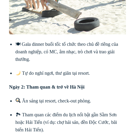
🍽 Gala dinner buổi tối: tổ chức theo chủ đề riêng của
doanh nghiệp, có MC, âm nhạc, trò chơi và trao giải
thưởng.
Tự do nghỉ ngơi, thư giãn tại resort.
Ngày 2: Tham quan & trở về Hà Nội
Ăn sáng tại resort, check-out phòng.
🏞 Tham quan các điểm du lịch nổi bật gần Sầm Sơn
hoặc Hải Tiến (ví dụ: chợ hải sản, đền Độc Cước, bãi
biển Hải Tiến).