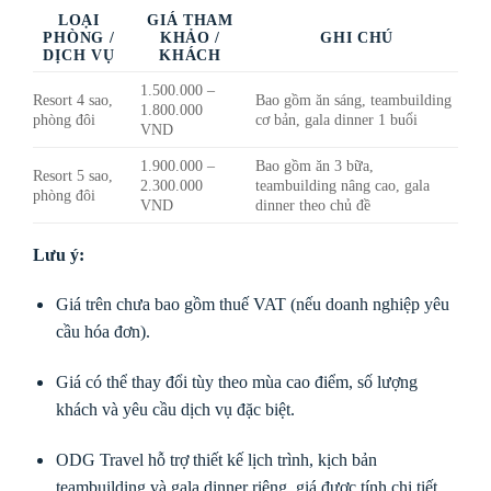
LOẠI
GIÁ THAM
PHÒNG /
KHẢO /
GHI CHÚ
DỊCH VỤ
KHÁCH
1.500.000 –
Resort 4 sao,
Bao gồm ăn sáng, teambuilding
1.800.000
phòng đôi
cơ bản, gala dinner 1 buổi
VND
1.900.000 –
Bao gồm ăn 3 bữa,
Resort 5 sao,
2.300.000
teambuilding nâng cao, gala
phòng đôi
VND
dinner theo chủ đề
Lưu ý:
Giá trên chưa bao gồm thuế VAT (nếu doanh nghiệp yêu
cầu hóa đơn).
Giá có thể thay đổi tùy theo mùa cao điểm, số lượng
khách và yêu cầu dịch vụ đặc biệt.
ODG Travel hỗ trợ thiết kế lịch trình, kịch bản
teambuilding và gala dinner riêng, giá được tính chi tiết