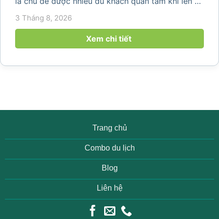
là chủ đề được nhiều du khách quan tâm khi lên kế
hoạch khám phá vùng đất thiên nhiên nổi tiếng
3 Tháng 8, 2026
của Thanh Hóa. Với ruộng bậc thang trải dài, bản
làng yên bình, thác...
Xem chi tiết
Trang chủ
Combo du lịch
Blog
Liên hệ