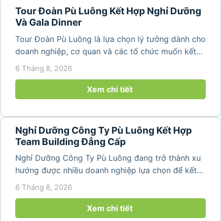
Tour Đoàn Pù Luông Kết Hợp Nghỉ Dưỡng
Và Gala Dinner
Tour Đoàn Pù Luông là lựa chọn lý tưởng dành cho
doanh nghiệp, cơ quan và các tổ chức muốn kết
hợp nghỉ dưỡng, tham quan và tổ chức các hoạt
6 Tháng 8, 2026
động gắn kết tập thể. Với cảnh quan thiên nhiên
nguyên sơ, không khí...
Xem chi tiết
Nghỉ Dưỡng Công Ty Pù Luông Kết Hợp
Team Building Đẳng Cấp
Nghỉ Dưỡng Công Ty Pù Luông đang trở thành xu
hướng được nhiều doanh nghiệp lựa chọn để kết
hợp giữa nghỉ ngơi, tái tạo năng lượng và xây
6 Tháng 8, 2026
dựng tinh thần đồng đội. Thay vì những chuyến du
lịch đơn thuần, nhiều công ty...
Xem chi tiết