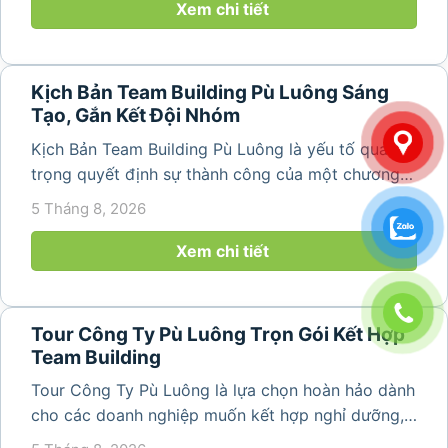
núi rừng hùng vĩ, không khí...
Xem chi tiết
Kịch Bản Team Building Pù Luông Sáng
Tạo, Gắn Kết Đội Nhóm
Kịch Bản Team Building Pù Luông là yếu tố quan
trọng quyết định sự thành công của một chương
trình du lịch doanh nghiệp. Một kịch bản được xây
5 Tháng 8, 2026
dựng bài bản không chỉ mang đến những phút
giây vui vẻ, sôi động mà còn...
Xem chi tiết
Tour Công Ty Pù Luông Trọn Gói Kết Hợp
Team Building
Tour Công Ty Pù Luông là lựa chọn hoàn hảo dành
cho các doanh nghiệp muốn kết hợp nghỉ dưỡng,
team building và gắn kết tập thể trong không gian