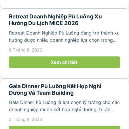
Retreat Doanh Nghiệp Pù Luông Xu
Hướng Du Lịch MICE 2026
Retreat Doanh Nghiệp Pù Luông đang trở thành xu
hướng được nhiều doanh nghiệp lựa chọn trong
năm 2026 khi nhu cầu kết hợp nghỉ dưỡng, hội
6 Tháng 8, 2026
họp và gắn kết đội ngũ ngày càng tăng. Không chỉ
mang đến khoảng thời gian thư giãn...
Xem chi tiết
Gala Dinner Pù Luông Kết Hợp Nghỉ
Dưỡng Và Team Building
Gala Dinner Pù Luông là lựa chọn lý tưởng cho các
doanh nghiệp muốn kết hợp nghỉ dưỡng, tri ân
nhân viên và xây dựng tinh thần đồng đội trong
5 Tháng 8, 2026
không gian thiên nhiên yên bình. Với khung cảnh