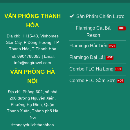
VĂN PHÒNG THANH
Sản Phẩm Chiến Lược
HÓA
Flamingo Cát Bà
Resort
Địa chỉ: HH15-43, Vinhomes
Star City, P Đông Hương, TP
Flamingo Hải Tiến
Thanh Hóa, T Thanh Hóa
Tel: 0904788353 | Email:
Flamingo Đại Lải
info@odgtravel.com
Combo FLC Hạ Long
VĂN PHÒNG HÀ
NỘI
Combo FLC Sầm Sơn
Địa chỉ: Phòng 602, số nhà
200 đường Nguyễn Xiển,
Phường Hạ Đình, Quận
Thanh Xuân, Thành phố Hà
Nội
#
congtydulichthanhhoa