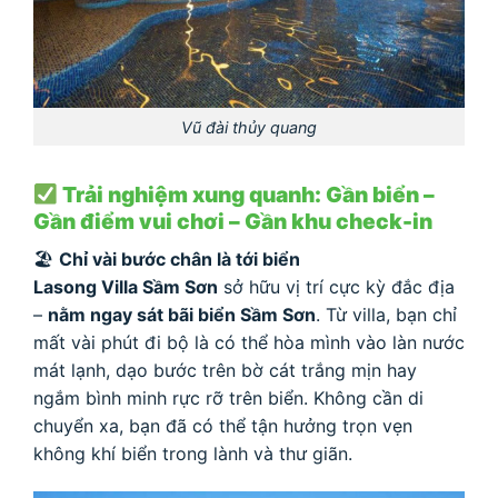
Vũ đài thủy quang
Trải nghiệm xung quanh: Gần biển –
Gần điểm vui chơi – Gần khu check-in
🏖
Chỉ vài bước chân là tới biển
Lasong Villa Sầm Sơn
sở hữu vị trí cực kỳ đắc địa
–
nằm ngay sát bãi biển Sầm Sơn
. Từ villa, bạn chỉ
mất vài phút đi bộ là có thể hòa mình vào làn nước
mát lạnh, dạo bước trên bờ cát trắng mịn hay
ngắm bình minh rực rỡ trên biển. Không cần di
chuyển xa, bạn đã có thể tận hưởng trọn vẹn
không khí biển trong lành và thư giãn.