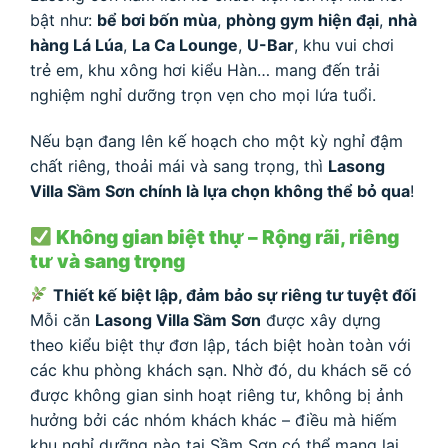
bật như:
bể bơi bốn mùa
,
phòng gym hiện đại
,
nhà
hàng Lá Lúa
,
La Ca Lounge
,
U-Bar
, khu vui chơi
trẻ em, khu xông hơi kiểu Hàn… mang đến trải
nghiệm nghỉ dưỡng trọn vẹn cho mọi lứa tuổi.
Nếu bạn đang lên kế hoạch cho một kỳ nghỉ đậm
chất riêng, thoải mái và sang trọng, thì
Lasong
Villa Sầm Sơn chính là lựa chọn không thể bỏ qua
!
Không gian biệt thự – Rộng rãi, riêng
tư và sang trọng
Thiết kế biệt lập, đảm bảo sự riêng tư tuyệt đối
Mỗi căn
Lasong Villa Sầm Sơn
được xây dựng
theo kiểu biệt thự đơn lập, tách biệt hoàn toàn với
các khu phòng khách sạn. Nhờ đó, du khách sẽ có
được không gian sinh hoạt riêng tư, không bị ảnh
hưởng bởi các nhóm khách khác – điều mà hiếm
khu nghỉ dưỡng nào tại Sầm Sơn có thể mang lại.