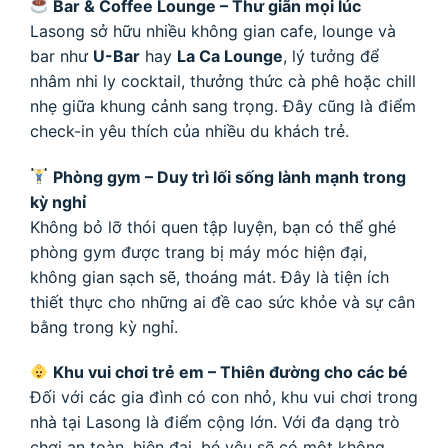
Bar & Coffee Lounge – Thư giãn mọi lúc
Lasong sở hữu nhiều không gian cafe, lounge và
bar như
U-Bar
hay
La Ca Lounge
, lý tưởng để
nhâm nhi ly cocktail, thưởng thức cà phê hoặc chill
nhẹ giữa khung cảnh sang trọng. Đây cũng là điểm
check-in yêu thích của nhiều du khách trẻ.
Phòng gym – Duy trì lối sống lành mạnh trong
kỳ nghỉ
Không bỏ lỡ thói quen tập luyện, bạn có thể ghé
phòng gym được trang bị máy móc hiện đại,
không gian sạch sẽ, thoáng mát. Đây là tiện ích
thiết thực cho những ai đề cao sức khỏe và sự cân
bằng trong kỳ nghỉ.
Khu vui chơi trẻ em – Thiên đường cho các bé
Đối với các gia đình có con nhỏ, khu vui chơi trong
nhà tại Lasong là điểm cộng lớn. Với đa dạng trò
chơi an toàn, hiện đại, bé yêu sẽ có một không