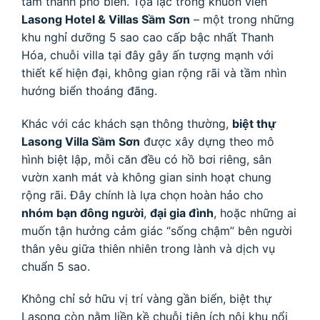
tâm thành phố biển. Tọa lạc trong khuôn viên
Lasong Hotel & Villas Sầm Sơn
– một trong những
khu nghỉ dưỡng 5 sao cao cấp bậc nhất Thanh
Hóa, chuỗi villa tại đây gây ấn tượng mạnh với
thiết kế hiện đại, không gian rộng rãi và tầm nhìn
hướng biển thoáng đãng.
Khác với các khách sạn thông thường,
biệt thự
Lasong Villa Sầm Sơn
được xây dựng theo mô
hình biệt lập, mỗi căn đều có hồ bơi riêng, sân
vườn xanh mát và không gian sinh hoạt chung
rộng rãi. Đây chính là lựa chọn hoàn hảo cho
nhóm bạn đông người
,
đại gia đình
, hoặc những ai
muốn tận hưởng cảm giác “sống chậm” bên người
thân yêu giữa thiên nhiên trong lành và dịch vụ
chuẩn 5 sao.
Không chỉ sở hữu vị trí vàng gần biển, biệt thự
Lasong còn nằm liền kề chuỗi tiện ích nội khu nổi