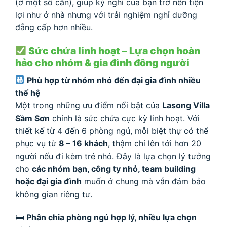
(ở một số căn), giúp kỳ nghỉ của bạn trở nên tiện
lợi như ở nhà nhưng với trải nghiệm nghỉ dưỡng
đẳng cấp hơn nhiều.
Sức chứa linh hoạt – Lựa chọn hoàn
hảo cho nhóm & gia đình đông người
Phù hợp từ nhóm nhỏ đến đại gia đình nhiều
thế hệ
Một trong những ưu điểm nổi bật của
Lasong Villa
Sầm Sơn
chính là sức chứa cực kỳ linh hoạt. Với
thiết kế từ 4 đến 6 phòng ngủ, mỗi biệt thự có thể
phục vụ từ
8 – 16 khách
, thậm chí lên tới hơn 20
người nếu đi kèm trẻ nhỏ. Đây là lựa chọn lý tưởng
cho
các nhóm bạn, công ty nhỏ, team building
hoặc đại gia đình
muốn ở chung mà vẫn đảm bảo
không gian riêng tư.
🛏
Phân chia phòng ngủ hợp lý, nhiều lựa chọn