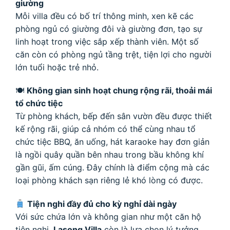
giường
Mỗi villa đều có bố trí thông minh, xen kẽ các
phòng ngủ có giường đôi và giường đơn, tạo sự
linh hoạt trong việc sắp xếp thành viên. Một số
căn còn có phòng ngủ tầng trệt, tiện lợi cho người
lớn tuổi hoặc trẻ nhỏ.
🍽
Không gian sinh hoạt chung rộng rãi, thoải mái
tổ chức tiệc
Từ phòng khách, bếp đến sân vườn đều được thiết
kế rộng rãi, giúp cả nhóm có thể cùng nhau tổ
chức tiệc BBQ, ăn uống, hát karaoke hay đơn giản
là ngồi quây quần bên nhau trong bầu không khí
gần gũi, ấm cúng. Đây chính là điểm cộng mà các
loại phòng khách sạn riêng lẻ khó lòng có được.
Tiện nghi đầy đủ cho kỳ nghỉ dài ngày
Với sức chứa lớn và không gian như một căn hộ
tiện nghi,
Lasong Villa
còn là lựa chọn lý tưởng