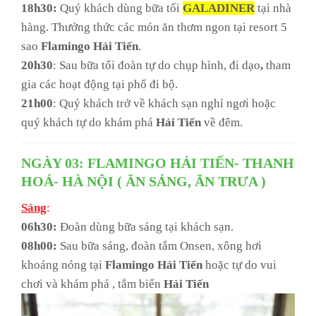
18h30:
Quý khách dùng bữa tối
GALADINER
tại nhà
hàng. Thưởng thức các món ăn thơm ngon tại resort 5
sao
Flamingo Hải Tiến
.
20h30
: Sau bữa tối đoàn tự do chụp hình, đi dạo
,
tham
gia các hoạt động tại phố đi bộ.
21h00
: Quý khách trở về khách sạn nghỉ ngơi hoặc
quý khách tự do khám phá
Hải Tiến
về đêm.
NGÀY 03: FLAMINGO HẢI TIẾN- THANH
HOÁ- HÀ NỘI ( ĂN SÁNG, ĂN TRƯA )
Sáng
:
06h30:
Đoàn dùng bữa sáng tại khách sạn.
08h00:
Sau bữa sáng, đoàn tắm Onsen, xông hơi
khoáng nóng tại
Flamingo Hải Tiến
hoặc tự do vui
chơi và khám phá , tắm biển
Hải Tiến