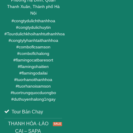
Phường Hạ Đình, Quận
Thanh Xuân, Thành phố Hà
Nội
#
congtydulichthanhhoa
#
congtydulichuytin
#
Tourdulichkhoihanhtuthanhhoa
#
congtylyhanhtaithanhhoa
#
comboflcsamson
#
comboflchalong
#
flamingocatbaresort
#
flamingohaitien
#
flamingodailai
#
tuorhanoithanhhoa
#
tuorhanoisamson
#
tuortrungquocduongbo
#
duthuyenhalong1ngay
Tour Bán Chạy
THANH HÓA -LÀO
CAI – SAPA