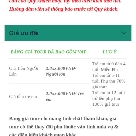
cầu của Quý khách hoặc tùy theo điều kiện thời tiết.
Hướng dẫn viên sẽ thông báo trước tới Quý khách.
Giá ưu đãi
BẢNG GIÁ TOUR ĐÃ BAO GỒM VAT
LƯU Ý
Trẻ em từ 0 đến 4
Giá Tiền Người
2.8xx.000
VNĐ/
tuổi Miễn Phí
Lớn
Người lớn
Trẻ em từ 5-11
tuổi Phụ thu 70%
giá tour
Trẻ em từ 12 tuổi
2.0xx.000
VNĐ/ Trẻ
Giá tiền trẻ em
trở lên phụ thu
em
100% giá tour
Bảng giá tour chỉ mang tính chất tham khảo, giá
tour có thể thay đổi phụ thuộc vào tính mùa vụ &
các điều kiện khách quan khác.