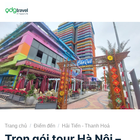
Skip
to
content
Trang chủ
/
Điểm đến
/
Hải Tiến - Thanh Hoá
Trọn gói tour Hà Nội –