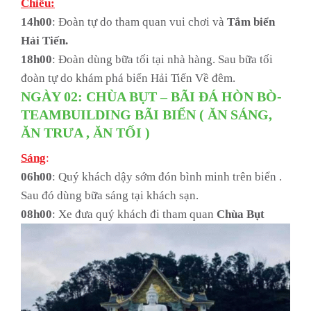
Chiều:
14h00
: Đoàn tự do tham quan vui chơi và
Tắm biển
Hải Tiến.
18h00
: Đoàn dùng bữa tối tại nhà hàng. Sau bữa tối
đoàn tự do khám phá biển Hải Tiến Về đêm.
NGÀY 02: CHÙA BỤT – BÃI ĐÁ HÒN BÒ-
TEAMBUILDING BÃI BIỂN ( ĂN SÁNG,
ĂN TRƯA , ĂN TỐI )
Sáng
:
06h00
: Quý khách dậy sớm đón bình minh trên biển .
Sau đó dùng bữa sáng tại khách sạn.
08h00
: Xe đưa quý khách đi tham quan
Chùa Bụt