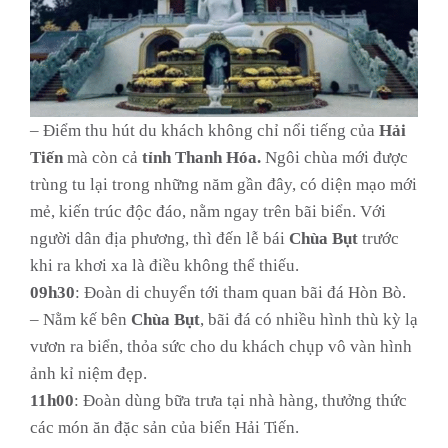
–
Điểm thu hút du khách không chỉ nổi tiếng của
Hải
Tiến
mà còn cả
tỉnh Thanh Hóa.
Ngôi chùa mới được
trùng tu lại trong những năm gần đây, có diện mạo mới
mẻ, kiến trúc độc đáo, nằm ngay trên bãi biển. Với
người dân địa phương, thì đến lễ bái
Chùa Bụt
trước
khi ra khơi xa là điều không thể thiếu.
09h30
: Đoàn di chuyển tới tham quan bãi đá Hòn Bò.
–
Nằm kế bên
Chùa Bụt
, bãi đá có nhiều hình thù kỳ lạ
vươn ra biển, thỏa sức cho du khách chụp vô vàn hình
ảnh kỉ niệm đẹp.
11h00
: Đoàn dùng bữa trưa tại nhà hàng, thưởng thức
các món ăn đặc sản của biển Hải Tiến.