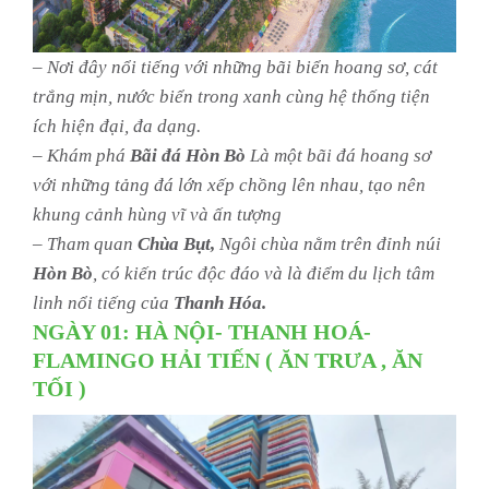
– Nơi đây nổi tiếng với những bãi biển hoang sơ, cát
trắng mịn, nước biển trong xanh cùng hệ thống tiện
ích hiện đại, đa dạng.
– Khám phá
Bãi đá Hòn Bò
Là một bãi đá hoang sơ
với những tảng đá lớn xếp chồng lên nhau, tạo nên
khung cảnh hùng vĩ và ấn tượng
– Tham quan
Chùa Bụt,
Ngôi chùa nằm trên đỉnh núi
Hòn Bò
, có kiến trúc độc đáo và là điểm du lịch tâm
linh nổi tiếng của
Thanh Hóa.
NGÀY 01: HÀ NỘI- THANH HOÁ-
FLAMINGO HẢI TIẾN ( ĂN TRƯA , ĂN
TỐI )