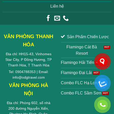
Liên hệ
VĂN PHÒNG THANH
Sản Phẩm Chiến Lược
HÓA
Flamingo Cát Bà
Resort
Địa chỉ: HH15-43, Vinhomes
Star City, P Đông Hương, TP
Flamingo Hải Tiến
Thanh Hóa, T Thanh Hóa
Tel: 0904788353 | Email:
Flamingo Đại Lải
info@odgtravel.com
Combo FLC Hạ Long
VĂN PHÒNG HÀ
NỘI
Combo FLC Sầm Sơn
Địa chỉ: Phòng 602, số nhà
200 đường Nguyễn Xiển,