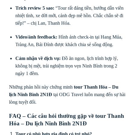
Trích review 5 sao:
“Tour rất đáng tiền, hướng dẫn viên
nhiệt tình, xe đời mới, cảnh đẹp mê hồn. Chắc chắn sẽ đi
tiếp!” – chị Lan, Thanh Hóa.
Video/ảnh feedback:
Hình ảnh check-in tại Hang Múa,
Tràng An, Bái Đính được khách chia sẻ sống động.
Cảm nhận về dịch vụ:
Đồ ăn ngon, lịch trình hợp lý,
không bị mệt, trải nghiệm trọn vẹn Ninh Bình trong 2
ngày 1 đêm.
Những phản hồi này chứng minh
tour Thanh Hóa – Du
lịch Ninh Bình 2N1Đ
tại ODG Travel luôn mang đến sự hài
lòng tuyệt đối.
FAQ – Các câu hỏi thường gặp về tour Thanh
Hóa – Du lịch Ninh Bình 2N1Đ
Tour có phù hợp gia đình có trẻ nhỏ?