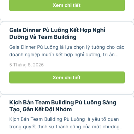
mang đến khoảng thời gian thư giãn...
Xem chi tiết
Gala Dinner Pù Luông Kết Hợp Nghỉ
Dưỡng Và Team Building
Gala Dinner Pù Luông là lựa chọn lý tưởng cho các
doanh nghiệp muốn kết hợp nghỉ dưỡng, tri ân
nhân viên và xây dựng tinh thần đồng đội trong
5 Tháng 8, 2026
không gian thiên nhiên yên bình. Với khung cảnh
núi rừng hùng vĩ, không khí...
Xem chi tiết
Kịch Bản Team Building Pù Luông Sáng
Tạo, Gắn Kết Đội Nhóm
Kịch Bản Team Building Pù Luông là yếu tố quan
trọng quyết định sự thành công của một chương