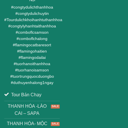
#
congtydulichthanhhoa
#
congtydulichuytin
#
Tourdulichkhoihanhtuthanhhoa
#
congtylyhanhtaithanhhoa
#
comboflcsamson
#
comboflchalong
#
flamingocatbaresort
#
flamingohaitien
#
flamingodailai
#
tuorhanoithanhhoa
#
tuorhanoisamson
#
tuortrungquocduongbo
#
duthuyenhalong1ngay
Tour Bán Chạy
THANH HÓA -LÀO
CAI – SAPA
THANH HÓA- MỘC