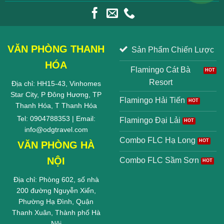
VĂN PHÒNG THANH
Sản Phẩm Chiến Lược
HÓA
Flamingo Cát Bà
Resort
Địa chỉ: HH15-43, Vinhomes
Star City, P Đông Hương, TP
Flamingo Hải Tiến
Thanh Hóa, T Thanh Hóa
Tel: 0904788353 | Email:
Flamingo Đại Lải
info@odgtravel.com
Combo FLC Hạ Long
VĂN PHÒNG HÀ
NỘI
Combo FLC Sầm Sơn
Địa chỉ: Phòng 602, số nhà
200 đường Nguyễn Xiển,
Phường Hạ Đình, Quận
Thanh Xuân, Thành phố Hà
Nội