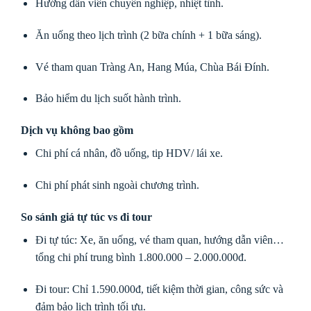
Hướng dẫn viên chuyên nghiệp, nhiệt tình.
Ăn uống theo lịch trình (2 bữa chính + 1 bữa sáng).
Vé tham quan Tràng An, Hang Múa, Chùa Bái Đính.
Bảo hiểm du lịch suốt hành trình.
Dịch vụ không bao gồm
Chi phí cá nhân, đồ uống, tip HDV/ lái xe.
Chi phí phát sinh ngoài chương trình.
So sánh giá tự túc vs đi tour
Đi tự túc: Xe, ăn uống, vé tham quan, hướng dẫn viên…
tổng chi phí trung bình 1.800.000 – 2.000.000đ.
Đi tour: Chỉ 1.590.000đ, tiết kiệm thời gian, công sức và
đảm bảo lịch trình tối ưu.