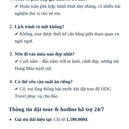
✔ Hoàn toàn phù hợp, hành trình nhẹ nhàng, có nhiều trải
nghiệm thú vị cho trẻ em.
Lịch trình có mệt không?
✔ Không, tour được thiết kế cân bằng giữa tham quan và
nghỉ ngơi.
Nên đi vào mùa nào đẹp nhất?
✔ Cuối năm – đầu năm: trời se lạnh, cảnh đẹp, sương mù
Hang Múa tuyệt mỹ.
Có thể yêu cầu suất ăn riêng?
✔ Có, vui lòng thông báo trước khi đặt tour để ODG
Travel phục vụ chu đáo.
Thông tin đặt tour & hotline hỗ trợ 24/7
Giá ưu đãi hiện tại:
Chỉ từ
1.590.000đ
.