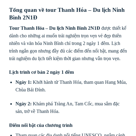
Tổng quan về tour Thanh Hóa – Du lịch Ninh
Bình 2N1Đ
Tour Thanh Hóa – Du lịch Ninh Bình 2N1Đ
được thiết kế
dành cho những ai muốn trải nghiệm trọn vẹn vẻ đẹp thiên
nhiên và văn hóa Ninh Bình chỉ trong 2 ngày 1 đêm. Lịch
trình ngắn gọn nhưng đầy đủ các điểm đến nổi bật, mang đến
trải nghiệm du lịch tiết kiệm thời gian nhưng vẫn trọn vẹn.
Lịch trình cơ bản 2 ngày 1 đêm
Ngày 1:
Khởi hành từ Thanh Hóa, tham quan Hang Múa,
Chùa Bái Đính.
Ngày 2:
Khám phá Tràng An, Tam Cốc, mua sắm đặc
sản, trở về Thanh Hóa.
Điểm nổi bật của chương trình
Tham quan các địa danh nổi tiếng UNESCO, ngắm cảnh