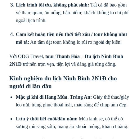
Lịch trình tối ưu, không phát sinh:
Tất cả đã bao gồm
vé tham quan, ăn uống, bảo hiểm; khách không lo chi phí
ngoài lịch trình.
Cam kết hoàn tiền nếu thời tiết xấu / tour không như
mô tả:
An tâm đặt tour, không lo rủi ro ngoài dự kiến.
Với ODG Travel,
tour Thanh Hóa – Du lịch Ninh Bình
2N1Đ
trở nên trọn vẹn, tiện lợi và đáng giá từng đồng.
Kinh nghiệm du lịch Ninh Bình 2N1Đ cho
người đi lần đầu
Mặc gì khi đi Hang Múa, Tràng An:
Giày thể thao/giày
leo núi, trang phục thoải mái, màu sáng để chụp ảnh đẹp.
Lưu ý thời tiết cuối/đầu năm:
Mùa lạnh se, có thể có
sương mù sáng sớm; mang áo khoác mỏng, khăn choàng.