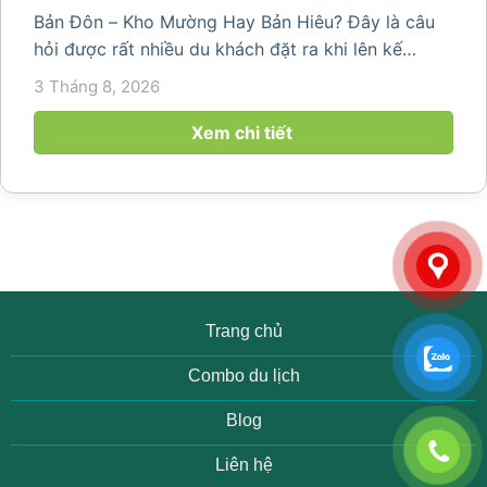
Bản Đôn – Kho Mường Hay Bản Hiêu? Đây là câu
hỏi được rất nhiều du khách đặt ra khi lên kế
hoạch khám phá Pù Luông. Mỗi địa điểm đều
3 Tháng 8, 2026
mang một vẻ đẹp riêng, từ những cánh đồng
ruộng bậc thang, bản làng...
Xem chi tiết
Trang chủ
Combo du lịch
Blog
Liên hệ