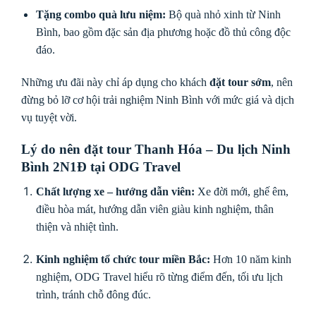
Tặng combo quà lưu niệm:
Bộ quà nhỏ xinh từ Ninh
Bình, bao gồm đặc sản địa phương hoặc đồ thủ công độc
đáo.
Những ưu đãi này chỉ áp dụng cho khách
đặt tour sớm
, nên
đừng bỏ lỡ cơ hội trải nghiệm Ninh Bình với mức giá và dịch
vụ tuyệt vời.
Lý do nên đặt tour Thanh Hóa – Du lịch Ninh
Bình 2N1Đ tại ODG Travel
Chất lượng xe – hướng dẫn viên:
Xe đời mới, ghế êm,
điều hòa mát, hướng dẫn viên giàu kinh nghiệm, thân
thiện và nhiệt tình.
Kinh nghiệm tổ chức tour miền Bắc:
Hơn 10 năm kinh
nghiệm, ODG Travel hiểu rõ từng điểm đến, tối ưu lịch
trình, tránh chỗ đông đúc.