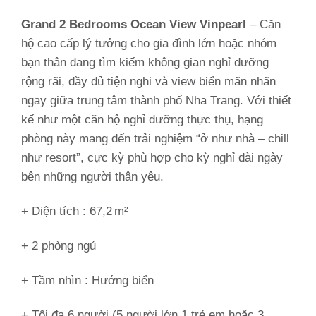
Grand 2 Bedrooms Ocean View Vinpearl
– Căn
hộ cao cấp lý tưởng cho gia đình lớn hoặc nhóm
bạn thân đang tìm kiếm không gian nghỉ dưỡng
rộng rãi, đầy đủ tiện nghi và view biển mãn nhãn
ngay giữa trung tâm thành phố Nha Trang. Với thiết
kế như một căn hộ nghỉ dưỡng thực thụ, hạng
phòng này mang đến trải nghiệm “ở như nhà – chill
như resort”, cực kỳ phù hợp cho kỳ nghỉ dài ngày
bên những người thân yêu.
+ Diện tích : 67,2 m²
+ 2 phòng ngủ
+ Tầm nhìn :
Hướng biển
+ Tối đa 6 người (5 người lớn 1 trẻ em hoặc 3