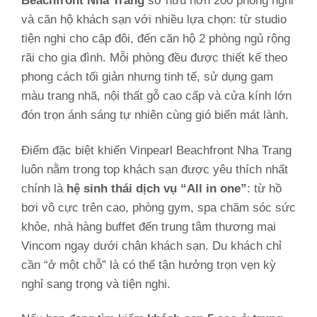
Beachfront Nha Trang
sở hữu hơn 200 phòng nghỉ
và căn hộ khách sạn với nhiều lựa chọn: từ studio
tiện nghi cho cặp đôi, đến căn hộ 2 phòng ngủ rộng
rãi cho gia đình. Mỗi phòng đều được thiết kế theo
phong cách tối giản nhưng tinh tế, sử dụng gam
màu trang nhã, nội thất gỗ cao cấp và cửa kính lớn
đón trọn ánh sáng tự nhiên cùng gió biển mát lành.
Điểm đặc biệt khiến Vinpearl Beachfront Nha Trang
luôn nằm trong top khách sạn được yêu thích nhất
chính là
hệ sinh thái dịch vụ “All in one”
: từ hồ
bơi vô cực trên cao, phòng gym, spa chăm sóc sức
khỏe, nhà hàng buffet đến trung tâm thương mại
Vincom ngay dưới chân khách sạn. Du khách chỉ
cần “ở một chỗ” là có thể tận hưởng trọn vẹn kỳ
nghỉ sang trọng và tiện nghi.