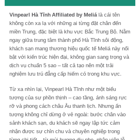
Vinpearl Hà Tĩnh Affiliated by Meliá
là cái tên
không còn xa lạ với những ai từng đặt chân đến
miền Trung, đặc biệt là khu vực Bắc Trung Bộ. Nằm
ngay giữa trung tâm thành phố Hà Tĩnh sôi động,
khách sạn mang thương hiệu quốc tế Meliá này nổi
bật với kiến trúc hiện đại, không gian sang trọng và
dịch vụ chuẩn 5 sao – tất cả tạo nên một trải
nghiệm lưu trú đẳng cấp hiếm có trong khu vực.
Từ xa nhìn lại, Vinpearl Hà Tĩnh như một biểu
tượng của sự phồn thịnh – cao tầng, ánh sáng rực
rỡ và phong cách châu Âu thanh lịch. Nhưng ấn
tượng không chỉ dừng ở vẻ ngoài: bước chân vào
sảnh khách sạn, du khách sẽ ngay lập tức cảm
nhận được sự chỉn chu và chuyên nghiệp trong
từng chi tiết – từ mùi hương dịu nhẹ, nhân viên lễ