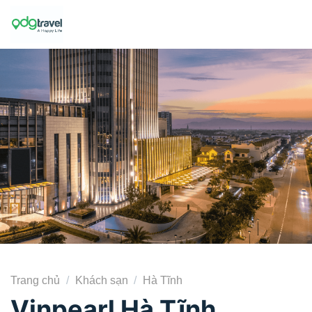
Skip
to
content
Trang chủ
/
Khách sạn
/
Hà Tĩnh
Vinpearl Hà Tĩnh