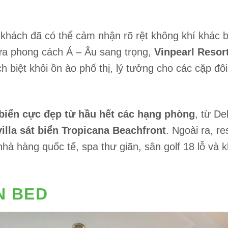
 khách đã có thể cảm nhận rõ rệt không khí khác bi
giữa phong cách Á – Âu sang trọng,
Vinpearl Resor
ch biệt khỏi ồn ào phố thị, lý tưởng cho các cặp đ
biển cực đẹp từ hầu hết các hạng phòng
, từ De
illa sát biển Tropicana Beachfront
. Ngoài ra, r
nhà hàng quốc tế, spa thư giãn, sân golf 18 lỗ và k
N BED