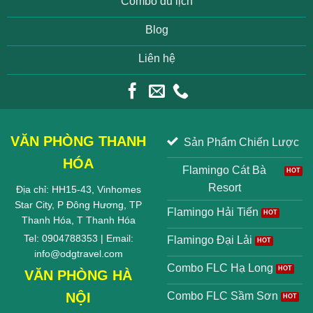
Combo du lịch
Blog
Liên hệ
VĂN PHÒNG THANH
Sản Phẩm Chiến Lược
HÓA
Flamingo Cát Bà
Resort
Địa chỉ: HH15-43, Vinhomes
Star City, P Đông Hương, TP
Flamingo Hải Tiến
Thanh Hóa, T Thanh Hóa
Tel: 0904788353 | Email:
Flamingo Đại Lải
info@odgtravel.com
Combo FLC Hạ Long
VĂN PHÒNG HÀ
NỘI
Combo FLC Sầm Sơn