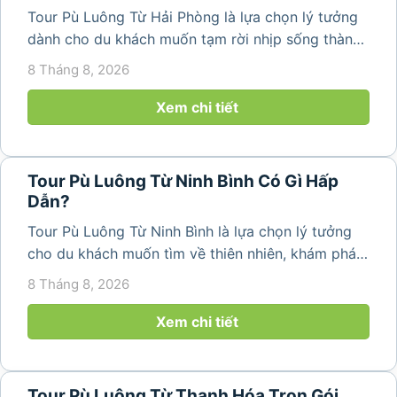
Tour Pù Luông Từ Hải Phòng là lựa chọn lý tưởng
dành cho du khách muốn tạm rời nhịp sống thành
phố để tìm về không gian núi rừng trong lành,
8 Tháng 8, 2026
những bản làng bình yên và cảnh quan ruộng bậc
thang đặc trưng. Từ...
Xem chi tiết
Tour Pù Luông Từ Ninh Bình Có Gì Hấp
Dẫn?
Tour Pù Luông Từ Ninh Bình là lựa chọn lý tưởng
cho du khách muốn tìm về thiên nhiên, khám phá
bản làng và tận hưởng không gian nghỉ dưỡng yên
8 Tháng 8, 2026
bình. Với lịch trình 2N1Đ hoặc 3N2Đ, hành trình có
thể kết hợp tham...
Xem chi tiết
Tour Pù Luông Từ Thanh Hóa Trọn Gói