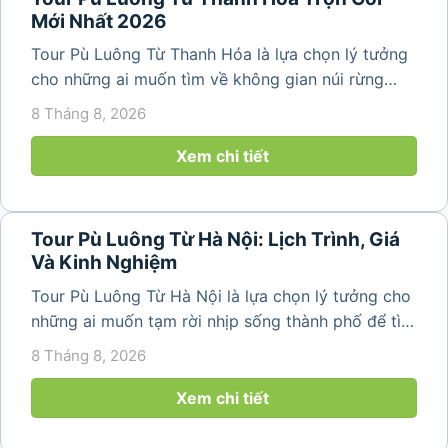
Mới Nhất 2026
Tour Pù Luông Từ Thanh Hóa là lựa chọn lý tưởng
cho những ai muốn tìm về không gian núi rừng
trong lành, ruộng bậc thang xanh mướt và những
8 Tháng 8, 2026
bản làng bình yên ngay trong một hành trình ngắn
ngày. Không cần di chuyển...
Xem chi tiết
Tour Pù Luông Từ Hà Nội: Lịch Trình, Giá
Và Kinh Nghiệm
Tour Pù Luông Từ Hà Nội là lựa chọn lý tưởng cho
những ai muốn tạm rời nhịp sống thành phố để tìm
về không gian núi rừng xanh mát, những bản làng
8 Tháng 8, 2026
yên bình và ruộng bậc thang đặc trưng của Pù
Luông. Với...
Xem chi tiết