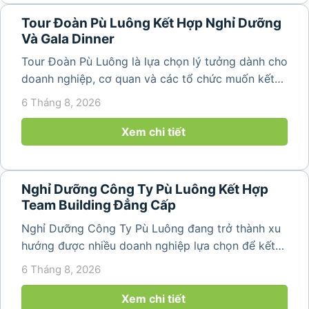
Tour Đoàn Pù Luông Kết Hợp Nghỉ Dưỡng
Và Gala Dinner
Tour Đoàn Pù Luông là lựa chọn lý tưởng dành cho
doanh nghiệp, cơ quan và các tổ chức muốn kết
hợp nghỉ dưỡng, tham quan và tổ chức các hoạt
6 Tháng 8, 2026
động gắn kết tập thể. Với cảnh quan thiên nhiên
nguyên sơ, không khí...
Xem chi tiết
Nghỉ Dưỡng Công Ty Pù Luông Kết Hợp
Team Building Đẳng Cấp
Nghỉ Dưỡng Công Ty Pù Luông đang trở thành xu
hướng được nhiều doanh nghiệp lựa chọn để kết
hợp giữa nghỉ ngơi, tái tạo năng lượng và xây
6 Tháng 8, 2026
dựng tinh thần đồng đội. Thay vì những chuyến du
lịch đơn thuần, nhiều công ty...
Xem chi tiết