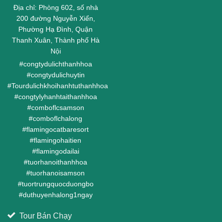
Địa chỉ: Phòng 602, số nhà
200 đường Nguyễn Xiển,
Phường Hạ Đình, Quận
Thanh Xuân, Thành phố Hà
Nội
#
congtydulichthanhhoa
#
congtydulichuytin
#
Tourdulichkhoihanhtuthanhhoa
#
congtylyhanhtaithanhhoa
#
comboflcsamson
#
comboflchalong
#
flamingocatbaresort
#
flamingohaitien
#
flamingodailai
#
tuorhanoithanhhoa
#
tuorhanoisamson
#
tuortrungquocduongbo
#
duthuyenhalong1ngay
Tour Bán Chạy