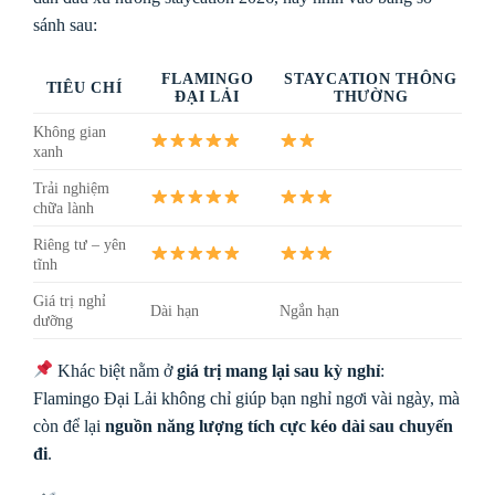
sánh sau:
FLAMINGO
STAYCATION THÔNG
TIÊU CHÍ
ĐẠI LẢI
THƯỜNG
Không gian
xanh
Trải nghiệm
chữa lành
Riêng tư – yên
tĩnh
Giá trị nghỉ
Dài hạn
Ngắn hạn
dưỡng
Khác biệt nằm ở
giá trị mang lại sau kỳ nghỉ
:
Flamingo Đại Lải không chỉ giúp bạn nghỉ ngơi vài ngày, mà
còn để lại
nguồn năng lượng tích cực kéo dài sau chuyến
đi
.