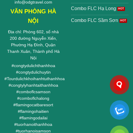
info@odgtravel.com
Combo FLC Hạ Long
VĂN PHÒNG HÀ
NỘI
Combo FLC Sầm Sơn
Địa chỉ: Phòng 602, số nhà
200 đường Nguyễn Xiển,
Phường Hạ Đình, Quận
Thanh Xuân, Thành phố Hà
Nội
#
congtydulichthanhhoa
#
congtydulichuytin
#
Tourdulichkhoihanhtuthanhhoa
#
congtylyhanhtaithanhhoa
#
comboflcsamson
#
comboflchalong
#
flamingocatbaresort
#
flamingohaitien
#
flamingodailai
#
tuorhanoithanhhoa
#
tuorhanoisamson