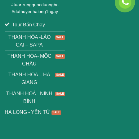
#
tuortrungquocduongbo
#
duthuyenhalong1ngay
Tour Bán Chạy
THANH HÓA -LÀO
CAI – SAPA
THANH HÓA- MỘC
CHÂU
THANH HÓA – HÀ
GIANG
THANH HOÁ - NINH
BÌNH
HẠ LONG - YÊN TỬ