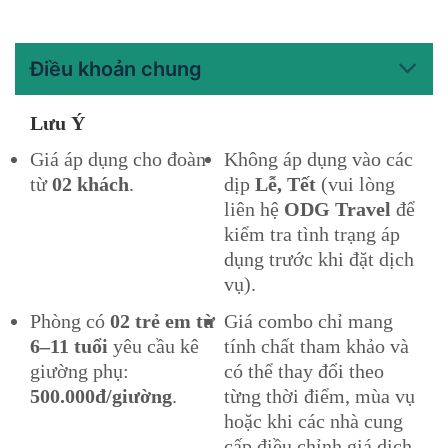
Điều khoản chung
Lưu Ý
Giá áp dụng cho đoàn
Không áp dụng vào các
từ
02 khách
.
dịp
Lễ, Tết
(vui lòng
liên hệ
ODG Travel
để
kiểm tra tình trạng áp
dụng trước khi đặt dịch
vụ).
Phòng có
02 trẻ em từ
Giá combo chỉ mang
6–11 tuổi
yêu cầu kê
tính chất tham khảo và
giường phụ:
có thể thay đổi theo
500.000đ/giường
.
từng thời điểm, mùa vụ
hoặc khi các nhà cung
cấp điều chỉnh giá dịch