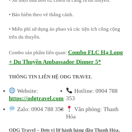
• Xe điện đưa đón 02 chiều từ cảng ra du thuyền.
• Bảo hiểm theo vé thắng cảnh.
• Miễn phí sử dụng áo phao và các tiện ích công cộng
trên du thuyền.
Combo FLC Hạ Long
Combo sản phẩm liên quan:
+ Du Thuyền Ambassador Dinner 5*
THÔNG TIN LIÊN HỆ ODG TRAVEL
Website:
Hotline: 0904 788
https://odgtravel.com
353
Zalo: 0904 788 353
Văn phòng: Thanh
Hóa
ODG Travel – Đơn vị lữ hành hàng đầu Thanh Hóa,