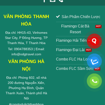
VĂN PHÒNG THANH
Sản Phẩm Chiến Lược
HÓA
Flamingo Cát Bà
Resort
Địa chỉ: HH15-43, Vinhomes
Star City, P Đông Hương, TP
Flamingo Hải Tiến
Thanh Hóa, T Thanh Hóa
Tel: 0904788353 | Email:
Flamingo Đại Lải
info@odgtravel.com
Combo FLC Hạ Long
VĂN PHÒNG HÀ
NỘI
Combo FLC Sầm Sơn
Địa chỉ: Phòng 602, số nhà
200 đường Nguyễn Xiển,
Phường Hạ Đình, Quận
Thanh Xuân, Thành phố Hà
Nội
#
congtydulichthanhhoa