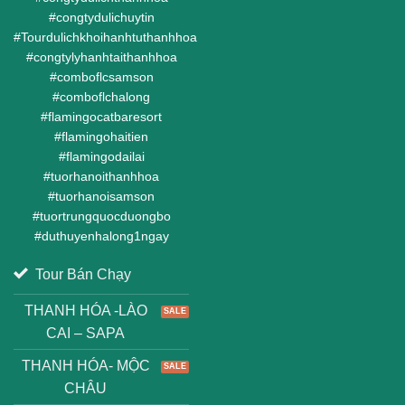
#
congtydulichuytin
#
Tourdulichkhoihanhtuthanhhoa
#
congtylyhanhtaithanhhoa
#
comboflcsamson
#
comboflchalong
#
flamingocatbaresort
#
flamingohaitien
#
flamingodailai
#
tuorhanoithanhhoa
#
tuorhanoisamson
#
tuortrungquocduongbo
#
duthuyenhalong1ngay
Tour Bán Chạy
THANH HÓA -LÀO
CAI – SAPA
THANH HÓA- MỘC
CHÂU