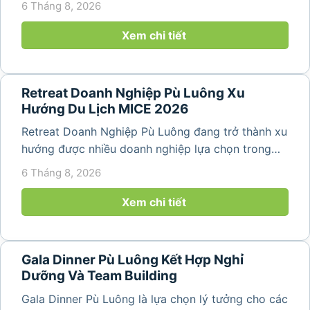
6 Tháng 8, 2026
dựng tinh thần đồng đội. Thay vì những chuyến du
lịch đơn thuần, nhiều công ty...
Xem chi tiết
Retreat Doanh Nghiệp Pù Luông Xu
Hướng Du Lịch MICE 2026
Retreat Doanh Nghiệp Pù Luông đang trở thành xu
hướng được nhiều doanh nghiệp lựa chọn trong
năm 2026 khi nhu cầu kết hợp nghỉ dưỡng, hội
6 Tháng 8, 2026
họp và gắn kết đội ngũ ngày càng tăng. Không chỉ
mang đến khoảng thời gian thư giãn...
Xem chi tiết
Gala Dinner Pù Luông Kết Hợp Nghỉ
Dưỡng Và Team Building
Gala Dinner Pù Luông là lựa chọn lý tưởng cho các