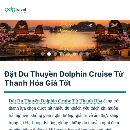
Skip
to
content
Đặt Du Thuyền Dolphin Cruise Từ
Thanh Hóa Giá Tốt
Đặt Du Thuyền Dolphin Cruise Từ Thanh Hóa
đang trở
thành lựa chọn được rất nhiều du khách yêu thích khi muốn
trải nghiệm không gian nghỉ dưỡng, giải trí và ẩm thực sang
trọng tại
Hạ Long
. Không giống những du thuyền nghỉ đêm
truyền thống thiên về khám phá hang động hay ngủ vịnh,